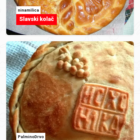
ninamilica
Slavski kolač
PalminoDrvo