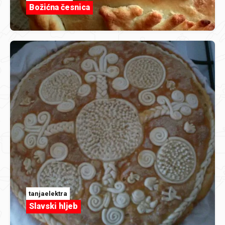
Božićna česnica
tanjaelektra
Slavski hljeb