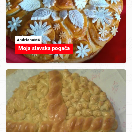
AndrianaMK
Moja slavska pogača