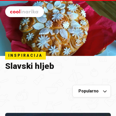
Preskoči na glavni sadržaj
INSPIRACIJA
Slavski hljeb