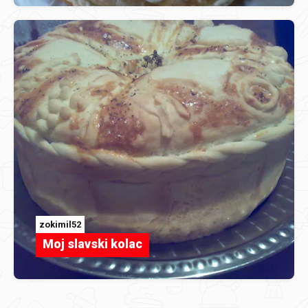
zokimil52
Moj slavski kolac