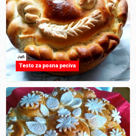
Jafi
Testo za posna peciva