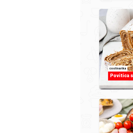
coolinarika
Povitica 