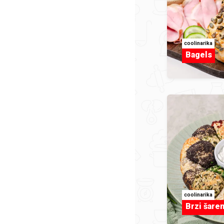
coolinarika
Bagels
coolinarika
Brzi šaren