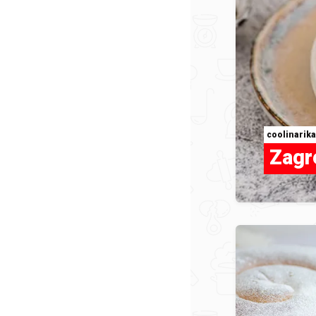
coolinarika
Zagr