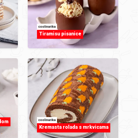
coolinarika
Tiramisu pisanice
coolinarika
adom
Kremasta rolada s mrkvicama