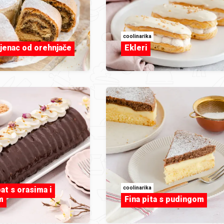
coolinarika
ijenac od orehnjače
Ekleri
coolinarika
at s orasima i
m
Fina pita s pudingom