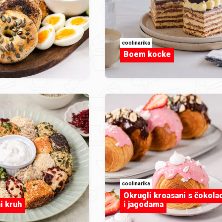
coolinarika
Boem kocke
coolinarika
Okrugli kroasani s čokol
i kruh
i jagodama