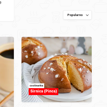
e
coolinarika
Sirnica (Pinca)