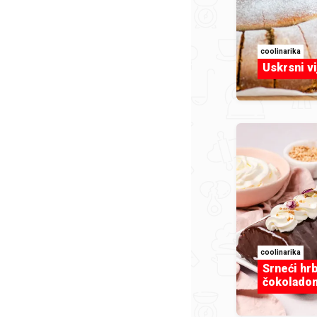
coolinarika
Uskrsni v
coolinarika
Srneći hrb
čokolado