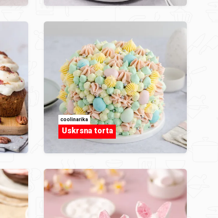
coolinarika
Uskrsna torta