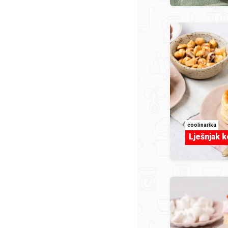
coolinarika
Lješnjak k