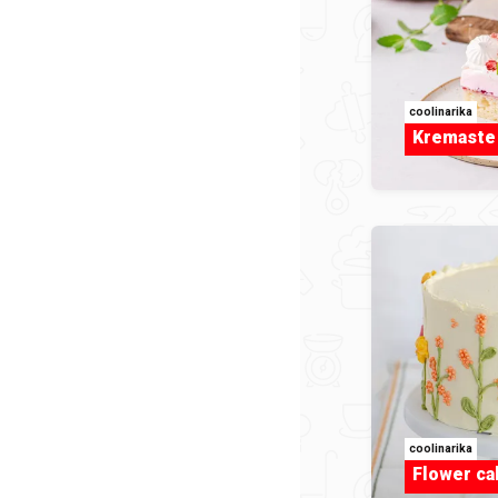
coolinarika
Kremaste 
coolinarika
Flower ca