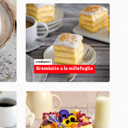
zsedlanic1
Kremšnite a la millefoglie