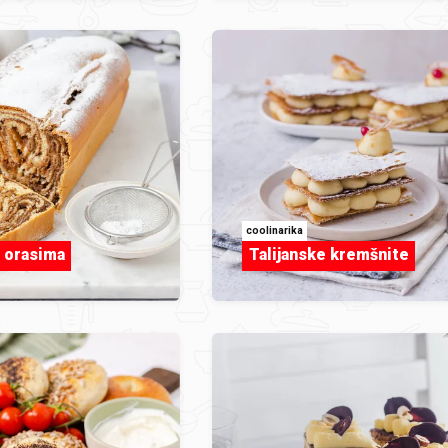
coolinarika
s orasima
Talijanske kremšnite