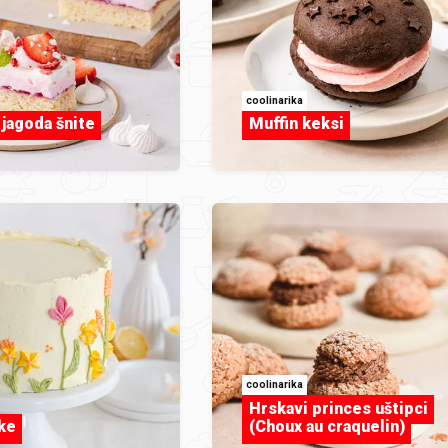
coolinarika
jagoda šnite
Muffin keksi
coolinarika
Hrskavi princes uštipci
ke
(Choux au craquelin)