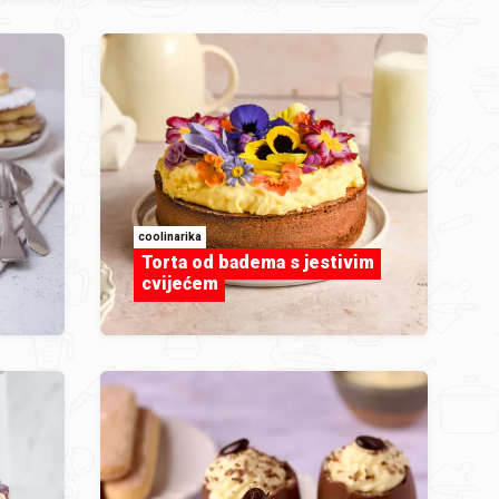
coolinarika
Torta od badema s jestivim
cvijećem