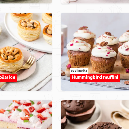
coolinarika
ošarice
Hummingbird muffini