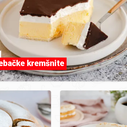
ebačke kremšnite