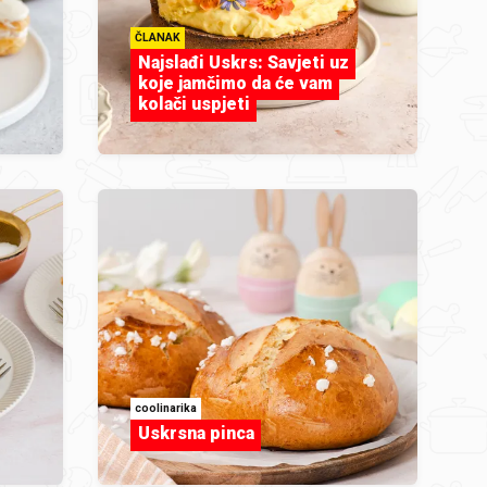
ČLANAK
Najslađi Uskrs: Savjeti uz
koje jamčimo da će vam
kolači uspjeti
coolinarika
Uskrsna pinca