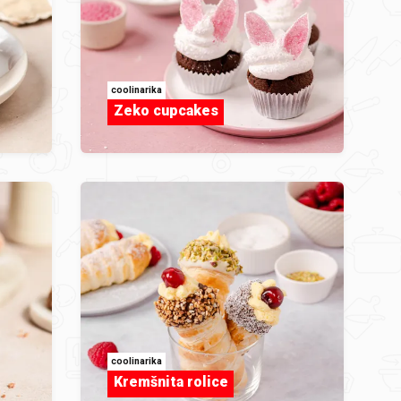
coolinarika
Zeko cupcakes
coolinarika
Kremšnita rolice