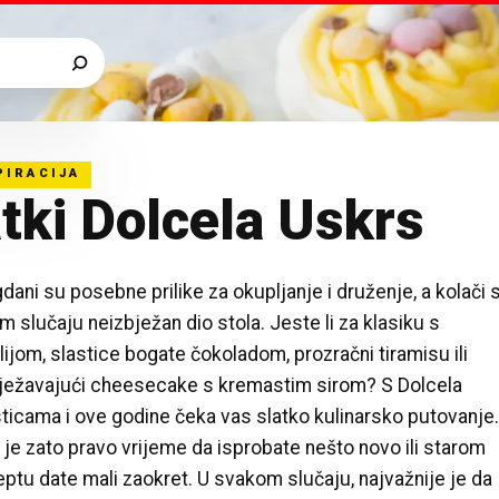
PIRACIJA
tki Dolcela Uskrs
dani su posebne prilike za okupljanje i druženje, a kolači 
m slučaju neizbježan dio stola. Jeste li za klasiku s
lijom, slastice bogate čokoladom, prozračni tiramisu ili
ježavajući cheesecake s kremastim sirom? S Dolcela
sticama i ove godine čeka vas slatko kulinarsko putovanje
 je zato pravo vrijeme da isprobate nešto novo ili starom
eptu date mali zaokret. U svakom slučaju, najvažnije je da