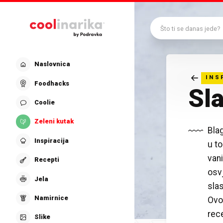
Preskoči na glavni sadržaj
Što ti se danas jede?
Naslovnica
INS
Foodhacks
Sla
Coolie
Zeleni kutak
Blag
Inspiracija
u to
vani
Recepti
osv
Jela
sla
Namirnice
Ovo
rec
Slike