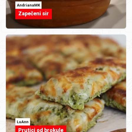
AndrianaMK
Zapečeni sir
LuAnn
Prutici od brokule