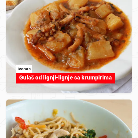
ivonab
Gulaš od lignji-lignje sa krumpirima