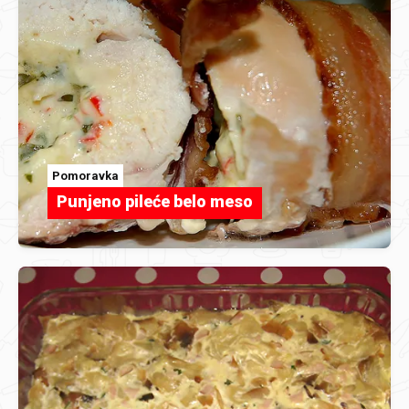
Pomoravka
Punjeno pileće belo meso