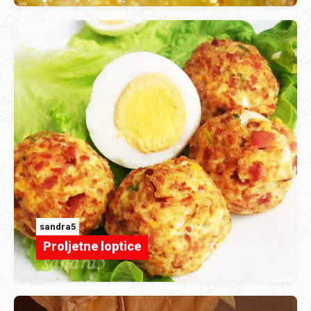
sandra5
Proljetne loptice