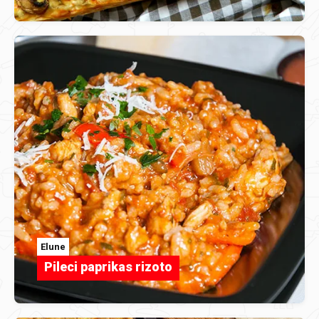
Elune
Pileci paprikas rizoto