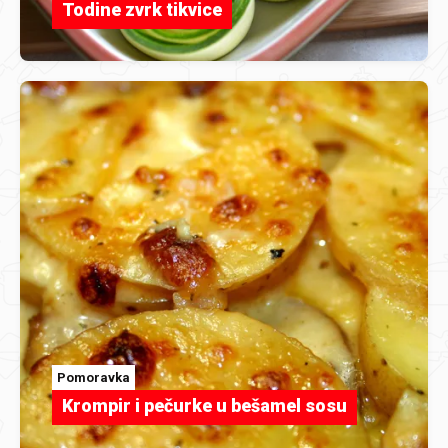
Todine zvrk tikvice
Pomoravka
Krompir i pečurke u bešamel sosu