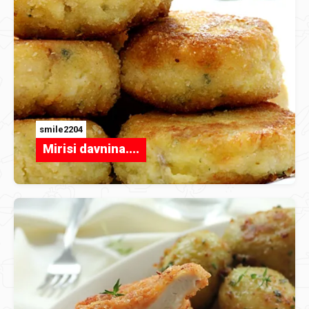
smile2204
Mirisi davnina....