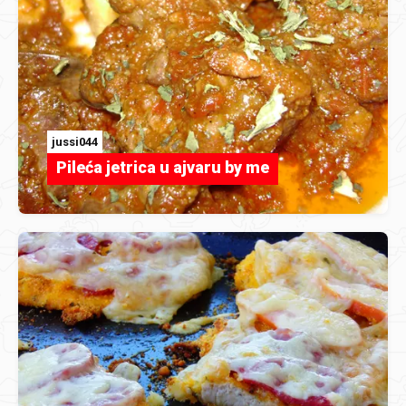
jussi044
Pileća jetrica u ajvaru by me