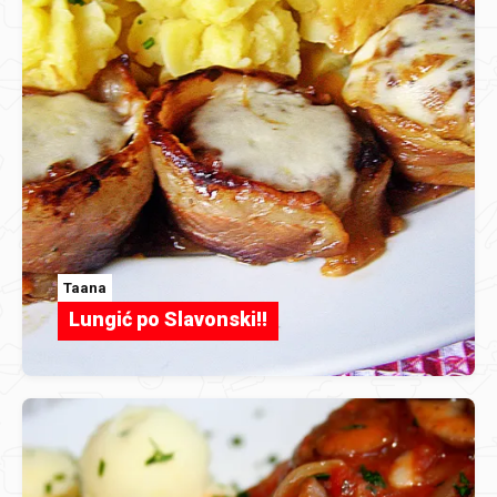
Taana
Lungić po Slavonski!!