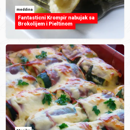
meddina
Fantasticni Krompir nabujak sa
Brokolijem i Pieltinom