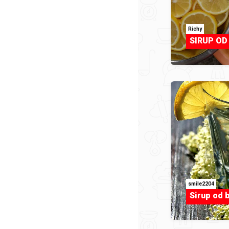
Richy
SIRUP OD
smile2204
Sirup od 