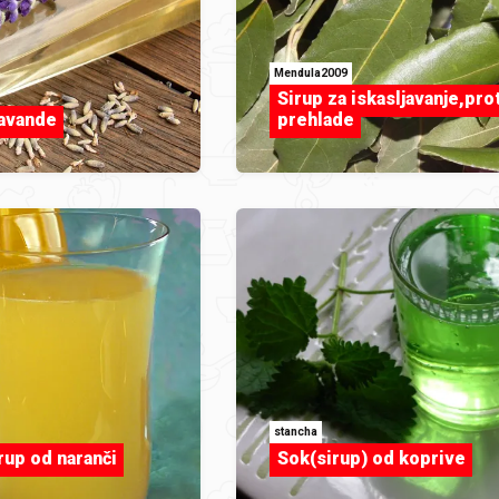
Mendula2009
Sirup za iskasljavanje,pro
lavande
prehlade
stancha
rup od naranči
Sok(sirup) od koprive