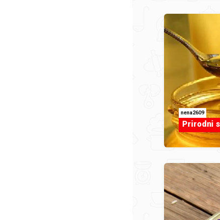
nena2609
Prirodni s