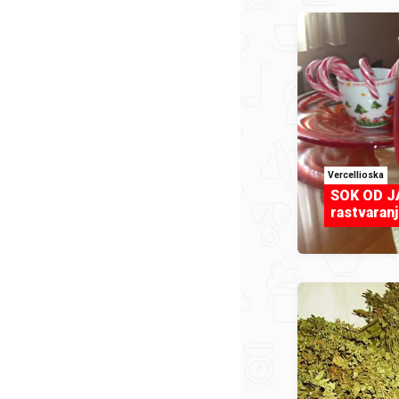
VerceIlioska
SOK OD JA
rastvaran