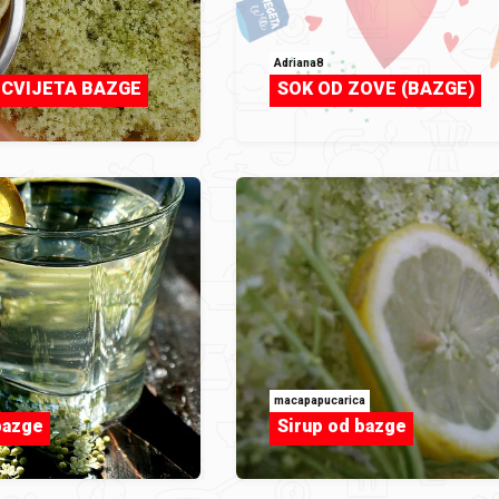
Adriana8
 CVIJETA BAZGE
SOK OD ZOVE (BAZGE)
macapapucarica
bazge
Sirup od bazge