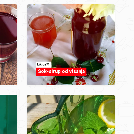
Likica71
Sok-sirup od visanja