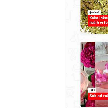
njambrek
Kako iskor
naših vrt
Boby
Sok od ru