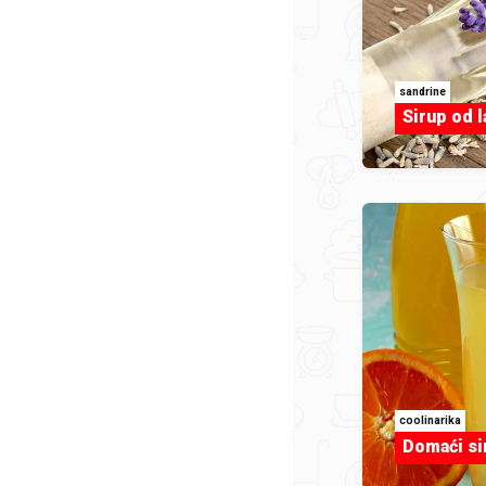
sandrine
Sirup od 
coolinarika
Domaći si