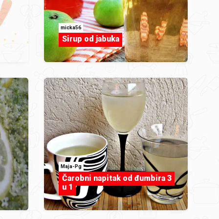
micka56
Sirup od jabuka
Maja-Pg
Čarobni napitak od đumbira 3
u 1