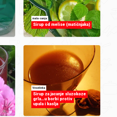
mala-sanja
Sirup od melise (matičnjaka)
Veselinka
Sirup za jacanje sluzokoze
grla…u borbi protiv
upala i kaslja