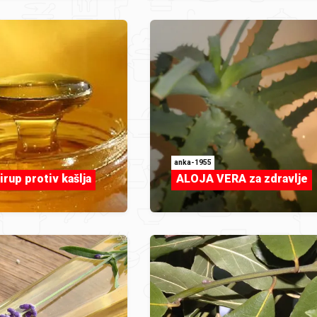
anka-1955
irup protiv kašlja
ALOJA VERA za zdravlje