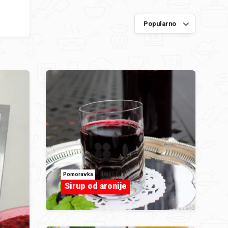
Pomoravka
Sirup od aronije