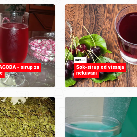
Inka56
GODA - sirup za
Sok-sirup od visanja
je
nekuvani