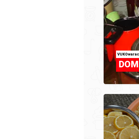
VUKOwarac
DOM