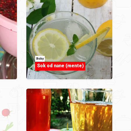
Boby
Sok od nane (mente)