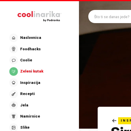
Preskoči na glavni sadržaj
Što ti se danas jede?
Naslovnica
Foodhacks
Coolie
Zeleni kutak
Inspiracija
Recepti
Jela
Namirnice
INS
Slike