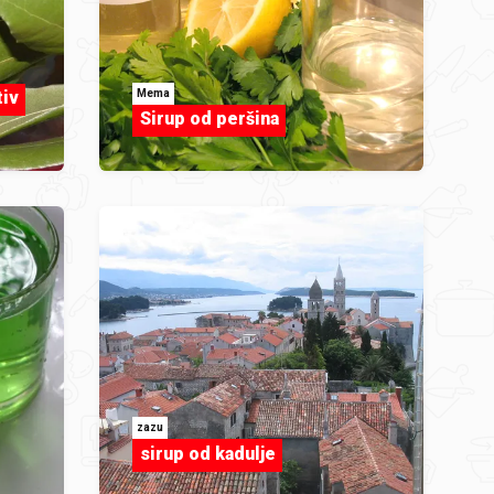
Mema
tiv
Sirup od peršina
zazu
sirup od kadulje