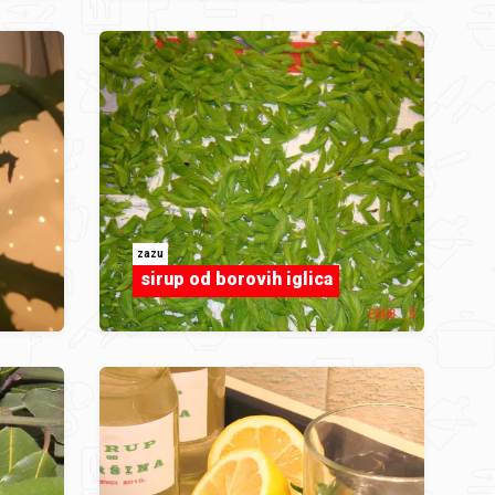
zazu
sirup od borovih iglica