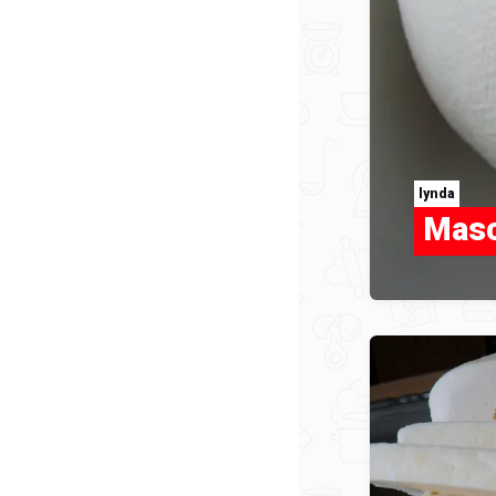
lynda
Masc