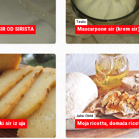
Teslic
IR OD SIRISTA
Mascarpone sir (krem sir
Julia-Child
i sir iz uja
Moja ricotta, domaća rico