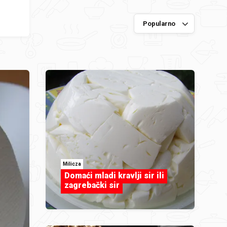
Milicza
Domaći mladi kravlji sir ili
zagrebački sir