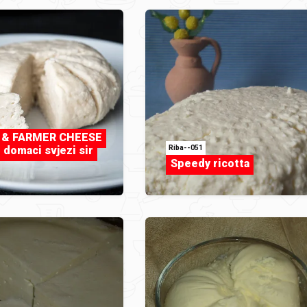
 & FARMER CHEESE
Riba--051
 domaci svjezi sir
Speedy ricotta