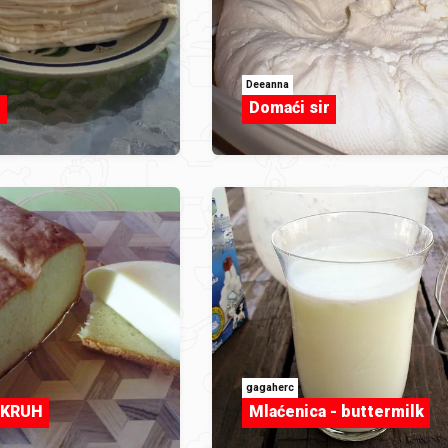
Deeanna
r
Domaći sir
gagaherc
I KRUH
Mlaćenica - buttermilk