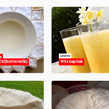
sandrine
a
U(buttermilk)
Vita napitak