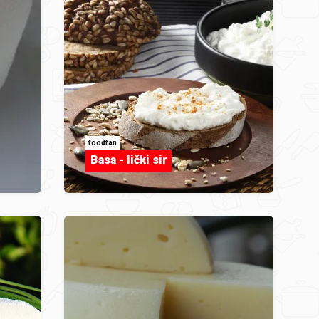
foodfan
Basa - lički sir