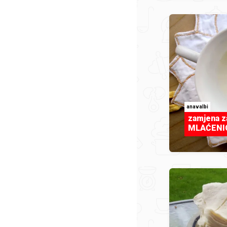
anavalbi
zamjena z
MLAĆENIC