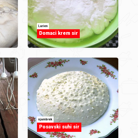
Larien
Domaci krem sir
njambrek
Posavski suhi sir