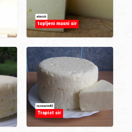
elmich
topljeni masni sir
ruzmarin82
Trapist sir