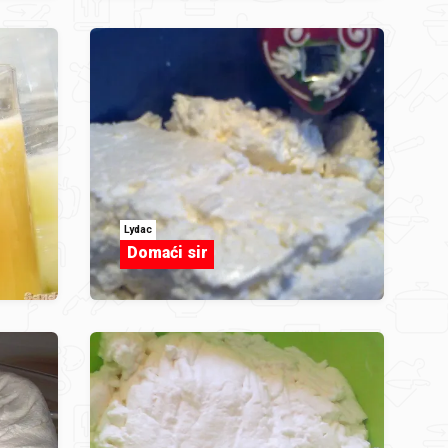
Lydac
Domaći sir