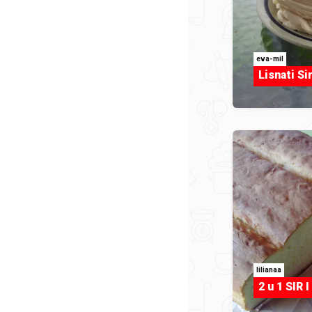
eva-mil
Lisnati Si
lilianaa
2 u 1 SIR 