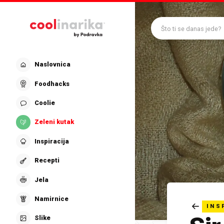
Preskoči na glavni sadržaj
Što ti se danas jede?
Naslovnica
Foodhacks
Coolie
Zeleni kutak
Inspiracija
Recepti
Jela
Namirnice
INS
Slike