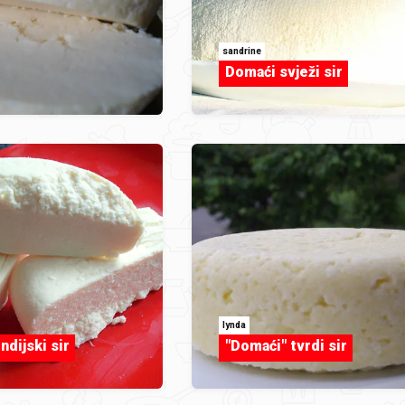
sandrine
Domaći svježi sir
lynda
ndijski sir
"Domaći" tvrdi sir