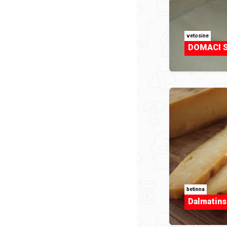
vetosine
DOMACI S
betinna
Dalmatinsk