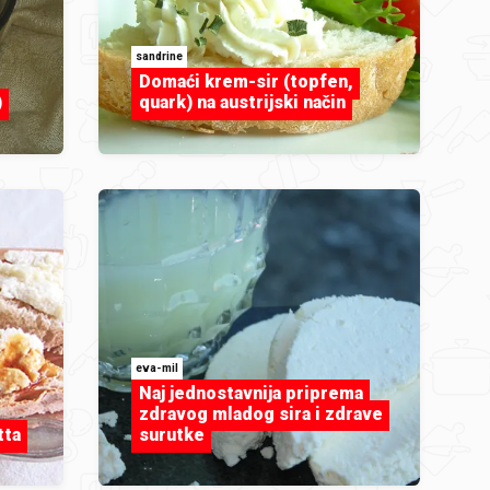
sandrine
Domaći krem-sir (topfen,
)
quark) na austrijski način
eva-mil
Naj jednostavnija priprema
zdravog mladog sira i zdrave
tta
surutke