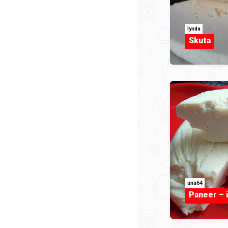
lynda
Skuta
una64
Paneer – i