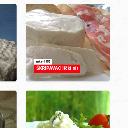
anka-1955
ŠKRIPAVAC lički sir