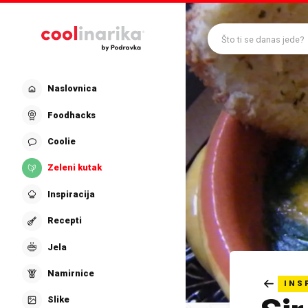
Preskoči na glavni sadržaj
Što ti se danas jede?
Naslovnica
Foodhacks
Coolie
Zeleni kutak
Inspiracija
Recepti
Jela
Namirnice
INS
Slike