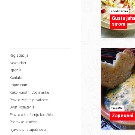
coolinarika
Gusta juh
sirom
Registracija
Newsletter
Rječnik
Kontakt
Impressum
Kako koristiti Coolinariku
Pravila zaštite privatnosti
Uvjeti korištenja
TinaMN
Zapeceni 
Pravila o korištenju kolačića
Postavke kolačića
Izjava o pristupačnosti