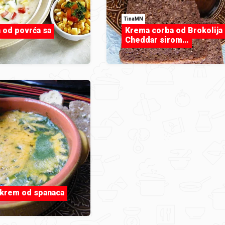
TinaMN
a od povrća sa
Krema corba od Brokolija 
Cheddar sirom…
krem od spanaca