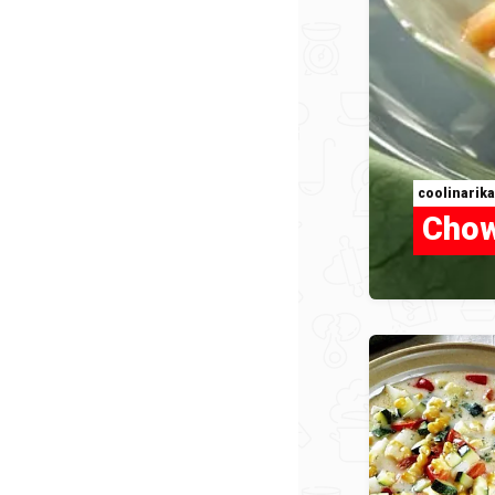
coolinarika
Chow