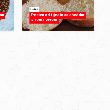
LuAnn
sa
Peciva od tijesta sa cheddar
sirom i pivom