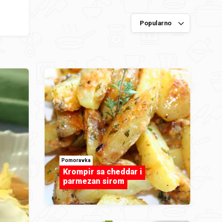
Pomoravka
Krompir sa cheddar i
parmezan sirom