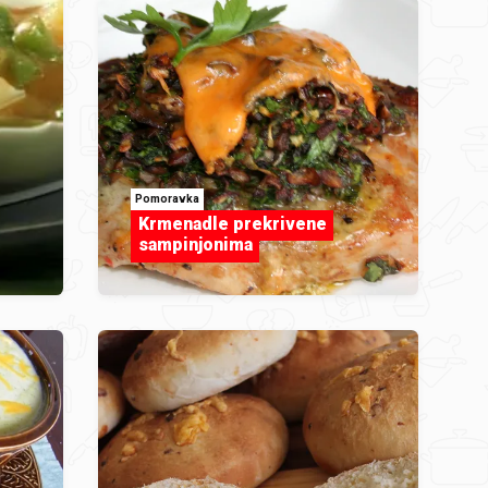
Pomoravka
Krmenadle prekrivene
sampinjonima