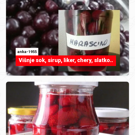
anka-1955
Višnje sok, sirup, liker, chery, slatko..