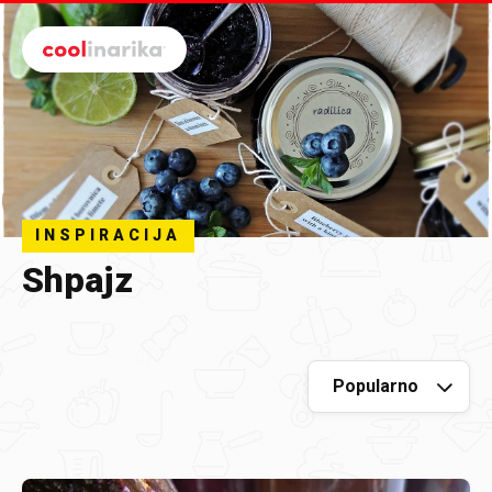
Preskoči na glavni sadržaj
INSPIRACIJA
Shpajz