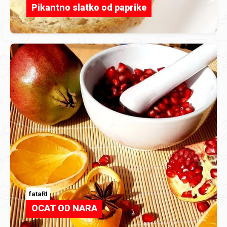
Pikantno slatko od paprike
fataRI
OCAT OD NARA