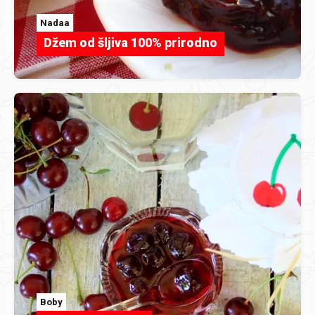
Nadaa
Džem od šljiva 100% prirodno
Boby