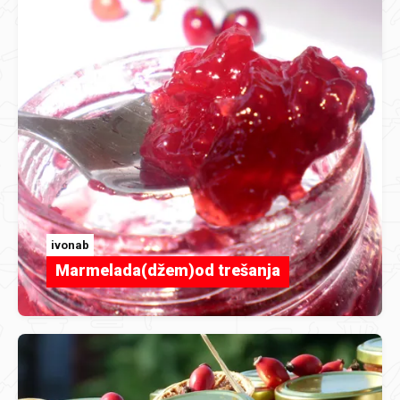
ivonab
Marmelada(džem)od trešanja