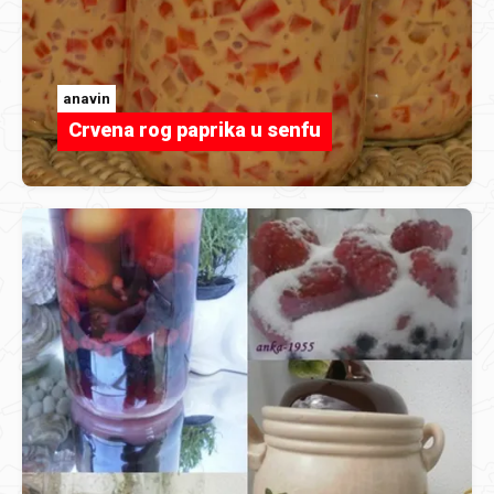
anavin
Crvena rog paprika u senfu