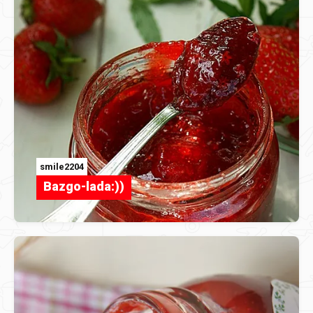
smile2204
Bazgo-lada:))