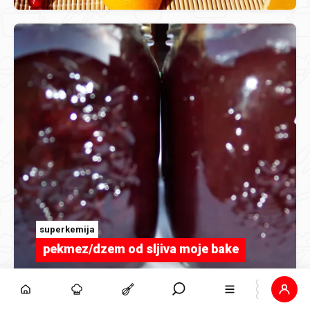
superkemija
pekmez/dzem od sljiva moje bake