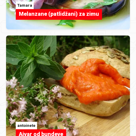
Tamara
Melanzane (patlidžani) za zimu
antoinete
Ajvar od bundeve