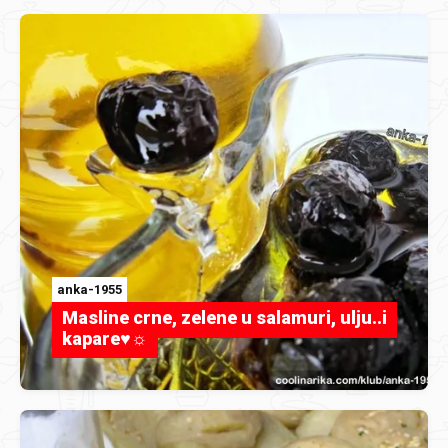
anka-1955
Masline crne, zelene u salamuri, ulju..i
kapare♥☼