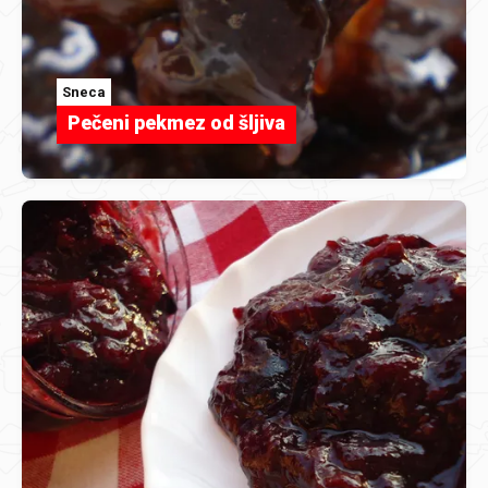
Sneca
Pečeni pekmez od šljiva