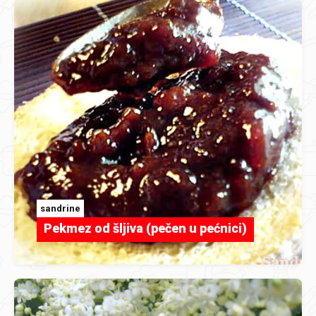
sandrine
Pekmez od šljiva (pečen u pećnici)