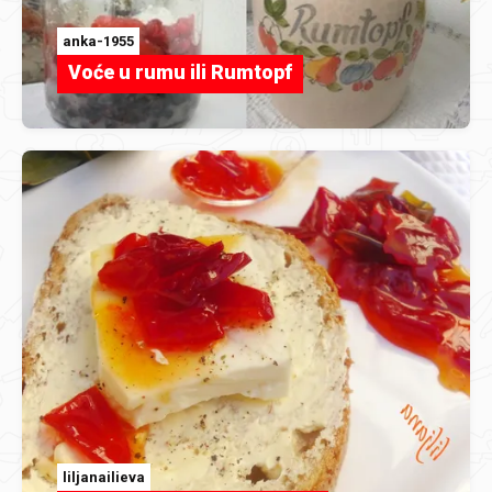
anka-1955
Voće u rumu ili Rumtopf
liljanailieva