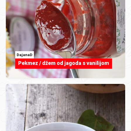
DajanaD
Pekmez / džem od jagoda s vanilijom