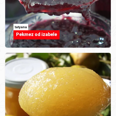
tatyana
Pekmez od izabele