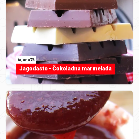
tajana76
Jagodasto - Čokoladna marmelada