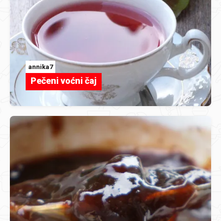
annika7
Pečeni voćni čaj