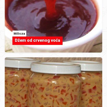
Milicza
Džem od crvenog voća