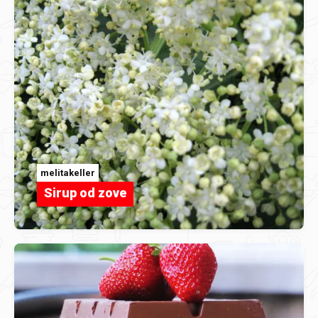
melitakeller
Sirup od zove