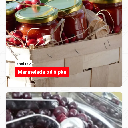
annika7
Marmelada od šipka