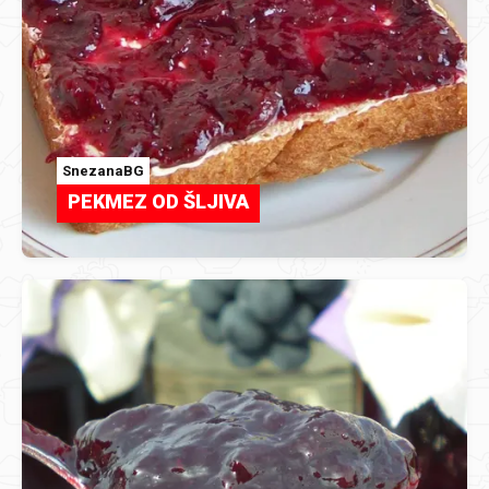
SnezanaBG
PEKMEZ OD ŠLJIVA