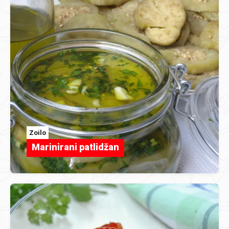
Zoilo
Marinirani patlidžan