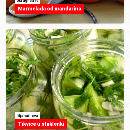
okruglica79
Marmelada od mandarina
liljanailieva
Tikvice u staklenki