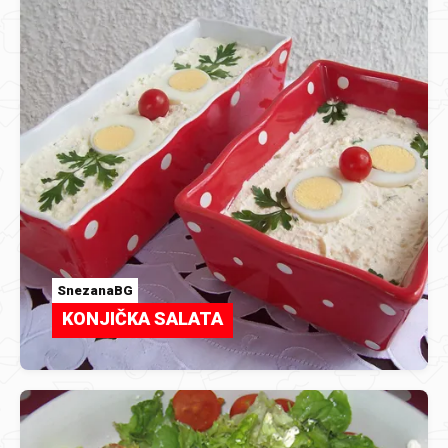
SnezanaBG
KONJIČKA SALATA