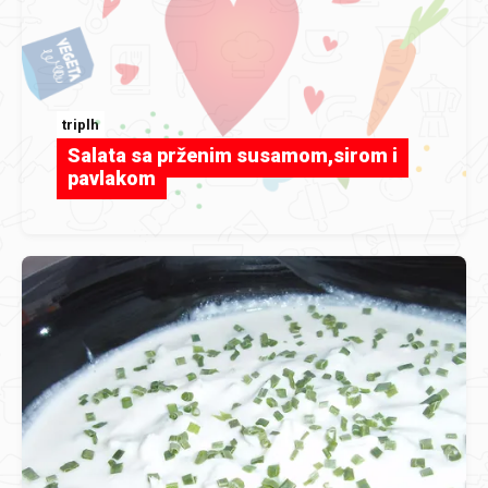
triplh
Salata sa prženim susamom,sirom i
pavlakom