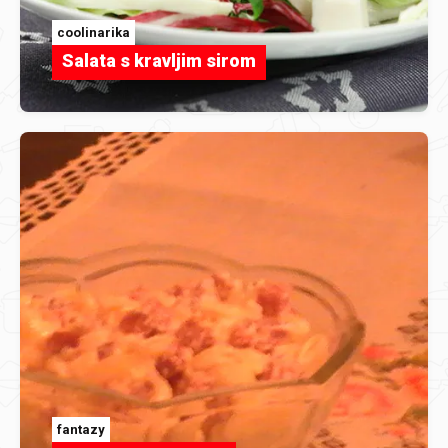
coolinarika
Salata s kravljim sirom
fantazy