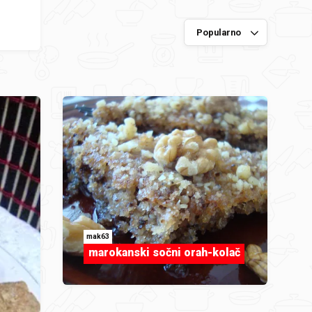
mak63
marokanski sočni orah-kolač