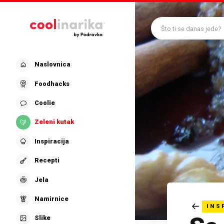
Preskoči na glavni sadržaj
Što ti se danas jede?
Naslovnica
Foodhacks
Coolie
Zeleni kutak
Inspiracija
Recepti
Jela
Namirnice
INS
Slike