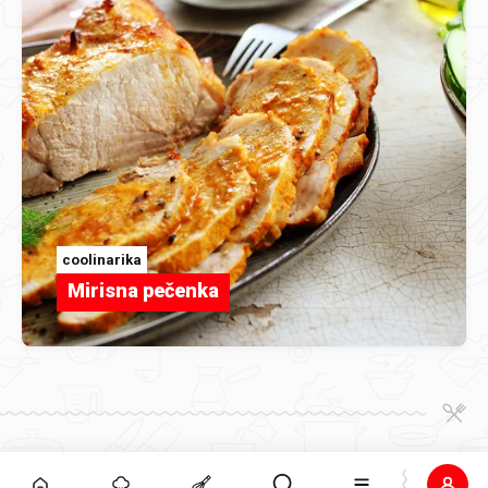
coolinarika
Mirisna pečenka