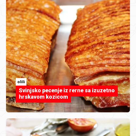
olili
Svinjsko pecenje iz rerne sa izuzetno
hrskavom kozicom