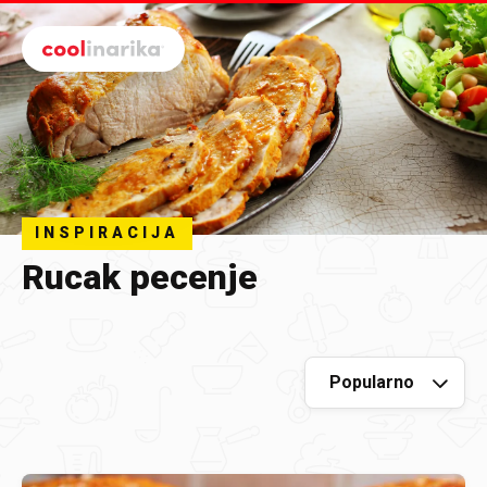
Preskoči na glavni sadržaj
INSPIRACIJA
Rucak pecenje