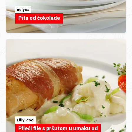
nelyca
Pita od čokolade
Lilly-cool
Pileći file s pršutom u umaku od