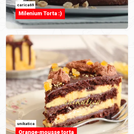
carica69
Milenium Torta :)
unikatica
Orange-mousse torta