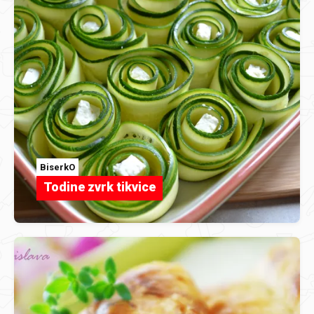
BiserkO
Todine zvrk tikvice