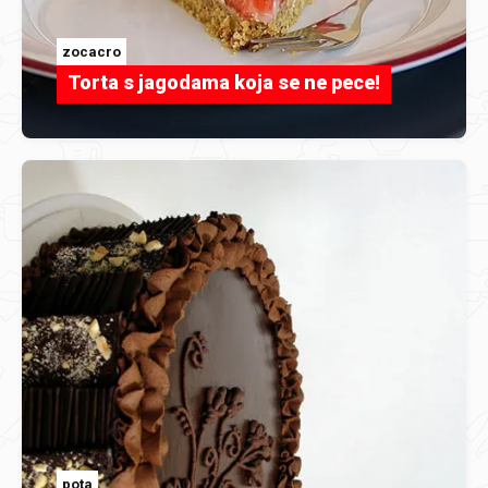
zocacro
Torta s jagodama koja se ne pece!
pota