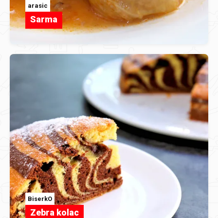
arasic
Sarma
BiserkO
Zebra kolac