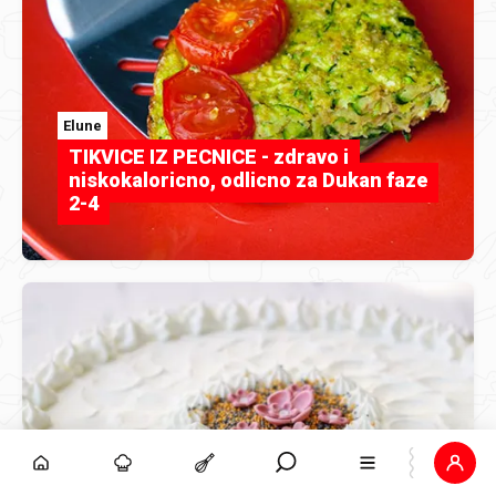
Elune
TIKVICE IZ PECNICE - zdravo i
niskokaloricno, odlicno za Dukan faze
2-4