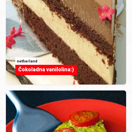
netherland
Čokoladna vanilolina:)