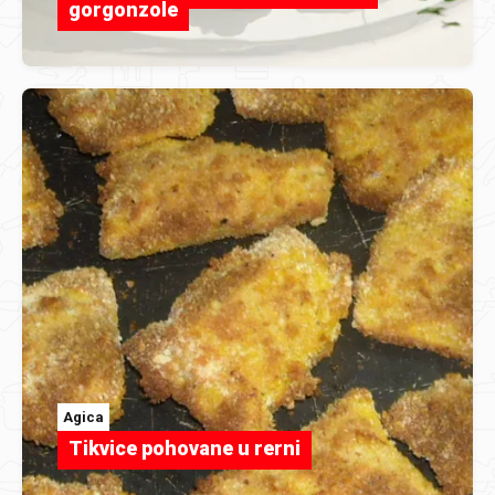
gorgonzole
Agica
Tikvice pohovane u rerni