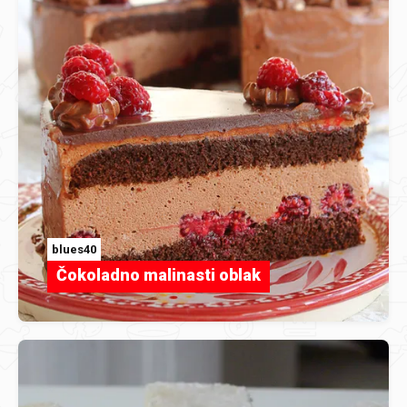
blues40
Čokoladno malinasti oblak