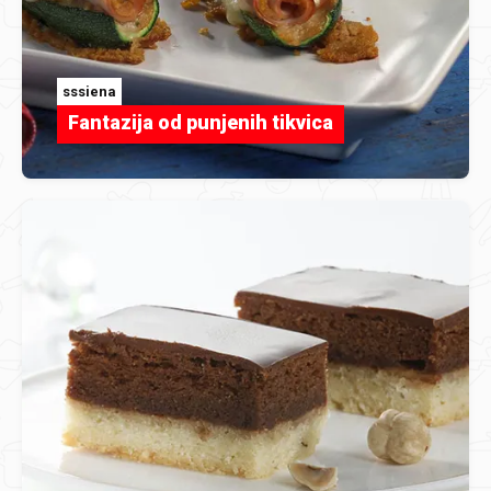
sssiena
Fantazija od punjenih tikvica