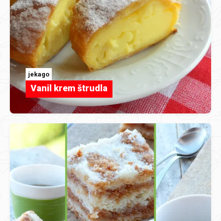
jekago
Vanil krem štrudla