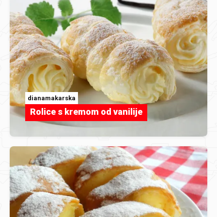
dianamakarska
Rolice s kremom od vanilije