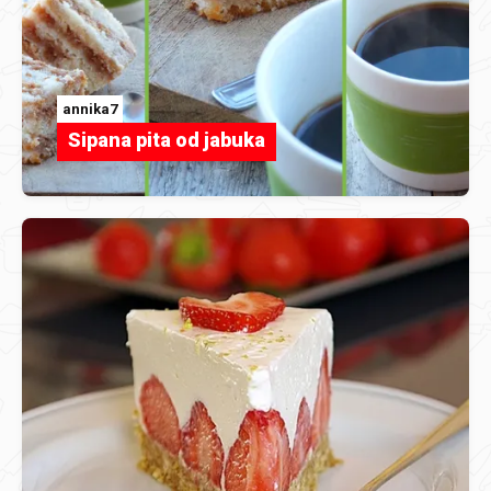
annika7
Sipana pita od jabuka