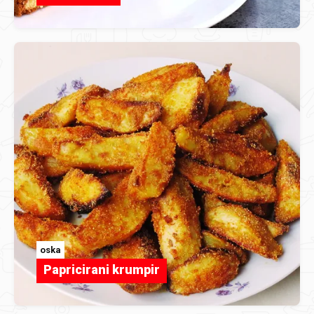
oska
Papricirani krumpir