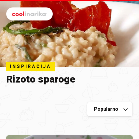
Preskoči na glavni sadržaj
INSPIRACIJA
Rizoto sparoge