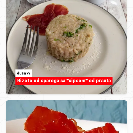
dusa79
Rizoto od sparoga sa *cipsom* od prsuta