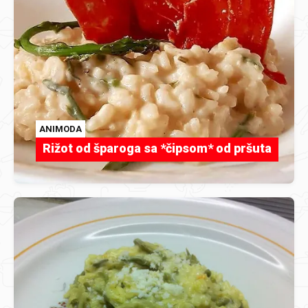
ANIMODA
Rižot od šparoga sa *čipsom* od pršuta