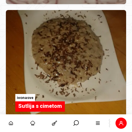
ivonasve
Sutlija s cimetom