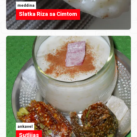
meddina
Slatka Riza sa Cimtom
ankavel
Sutlijas