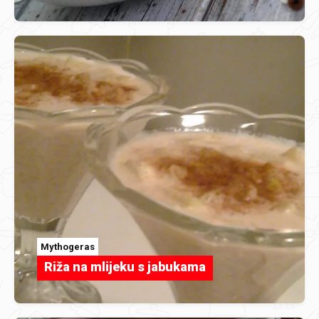
Mythogeras
Riža na mlijeku s jabukama