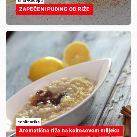
Erna-Recepti
ZAPEČENI PUDING OD RIŽE
coolinarika
Aromatična riža na kokosovom mlijeku