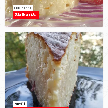
coolinarika
Slatka riža
renci11