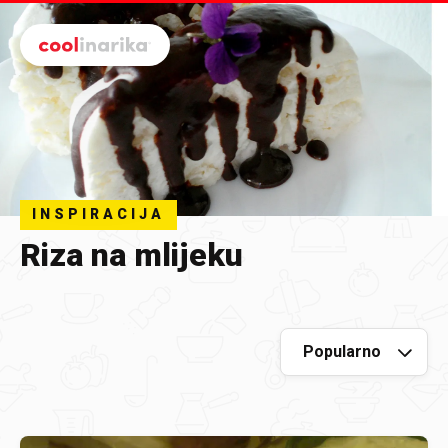
Preskoči na glavni sadržaj
INSPIRACIJA
Riza na mlijeku