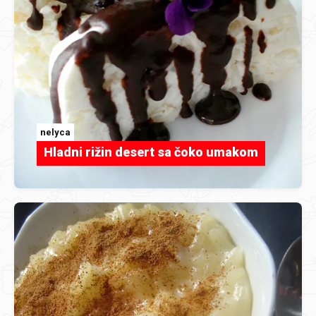
nelyca
Hladni rižin desert sa čoko umakom