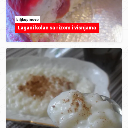
biljkupinovo
Lagani kolac sa rizom i visnjama