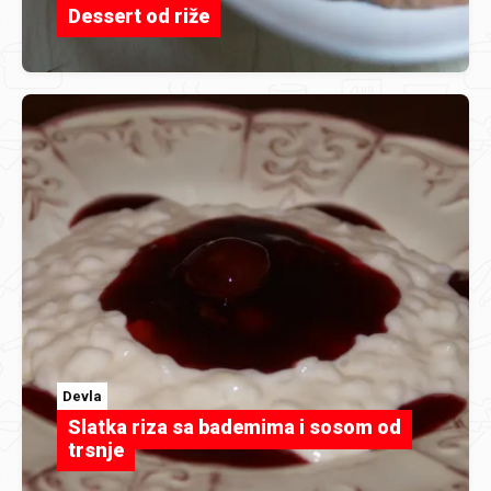
Dessert od riže
Devla
Slatka riza sa bademima i sosom od
trsnje