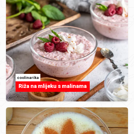
coolinarika
Riža na mlijeku s malinama