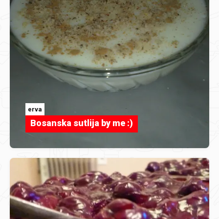
erva
Bosanska sutlija by me :)