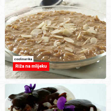
coolinarika
Riža na mlijeku