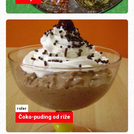
roler
Čoko-puding od riže