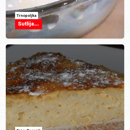
Trnopoljka
Sutlija….