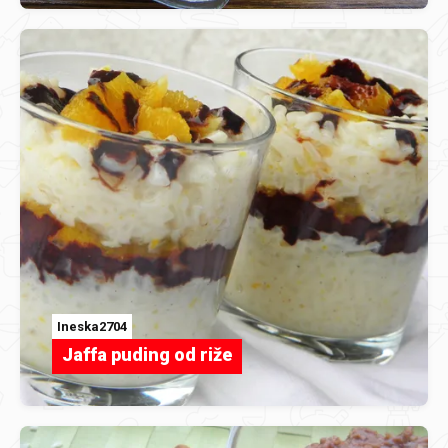
Ineska2704
Jaffa puding od riže