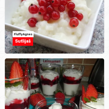
FluffyAgnes
Sutlijaš