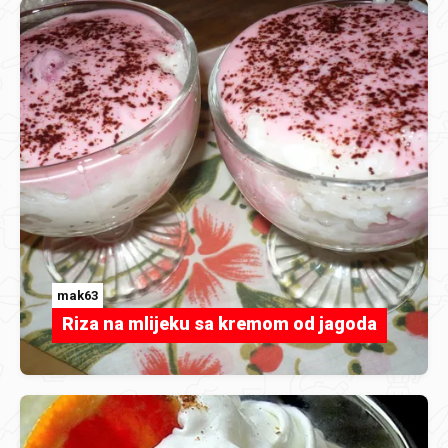
mak63
Riza na mlijeku sa kremom od jagoda