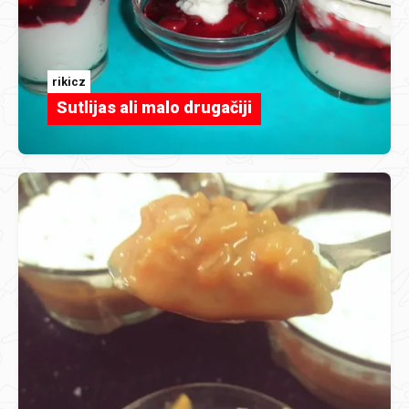
rikicz
Sutlijas ali malo drugačiji