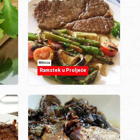
Milicza
Ramstek u Proljeće