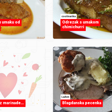
coolinarika
u umaku od
Odrezak s umakom
chimichurri
LuAnn
iz marinade…
Blagdanska pecenka