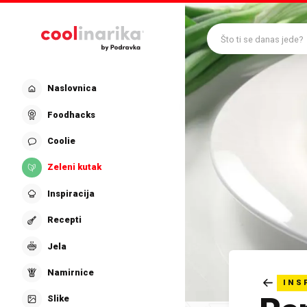
Preskoči na glavni sadržaj
Što ti se danas jede?
Naslovnica
Foodhacks
Coolie
Zeleni kutak
Inspiracija
Recepti
Jela
Namirnice
INS
Slike