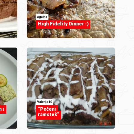
agatha
High Fidelity Dinner :)
Valerija10
 i
“Pečeni
ramstek”