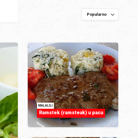
MALALILI
Ramstek (ramsteak) u pacu