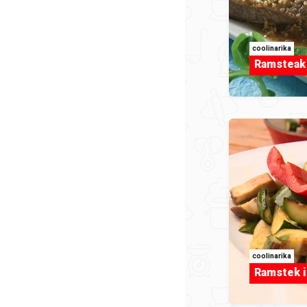
coolinarika
Ramsteak 
coolinarika
Ramstek i 