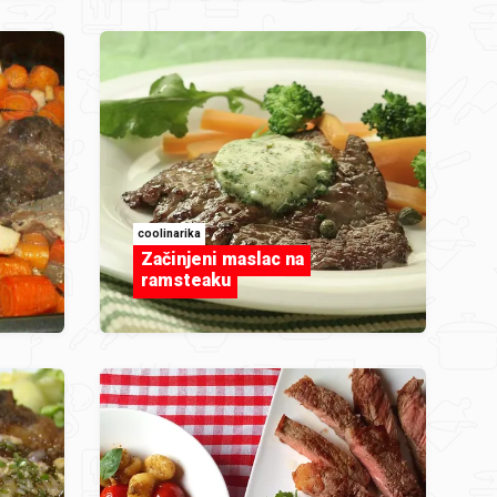
coolinarika
Začinjeni maslac na
ramsteaku