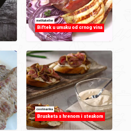
melitakeller
Biftek u umaku od crnog vina
coolinarika
Brusketa s hrenom i steakom