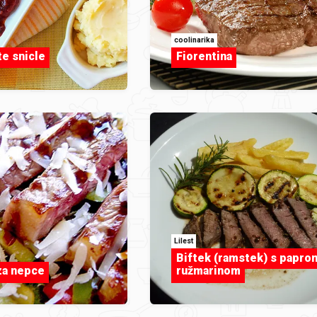
coolinarika
e snicle
Fiorentina
Lilest
Biftek (ramstek) s paprom
za nepce
ružmarinom