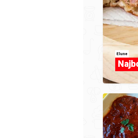
Elune
Najb