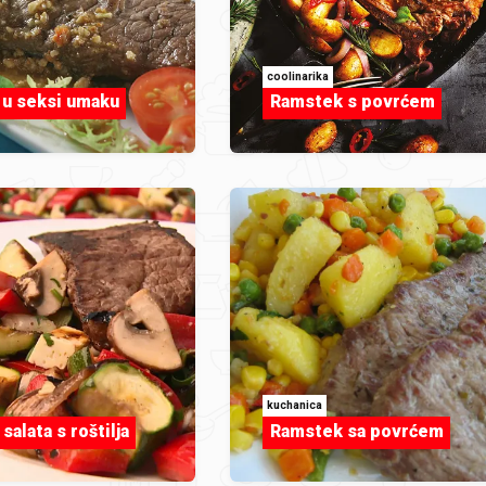
coolinarika
u seksi umaku
Ramstek s povrćem
kuchanica
salata s roštilja
Ramstek sa povrćem