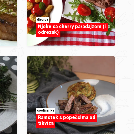
djegica
Njoke sa cherry paradajzom (i
odrezak)
coolinarika
Ramstek s popečcima od
tikvica