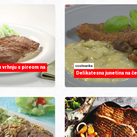
coolinarika
 vrhnju s pireom na
Delikatesna junetina na če