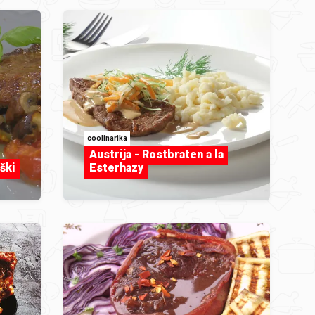
coolinarika
Austrija - Rostbraten a la
ški
Esterhazy