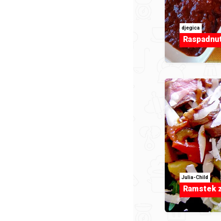
djegica
Raspadnut
Julia-Child
Ramstek 