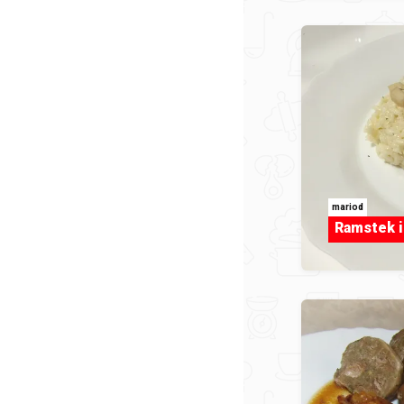
mariod
Ramstek i