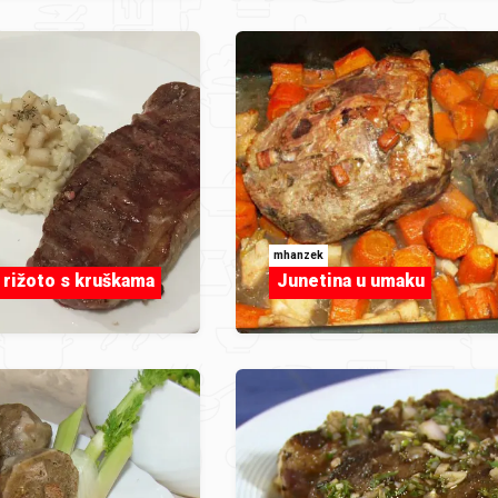
mhanzek
 rižoto s kruškama
Junetina u umaku