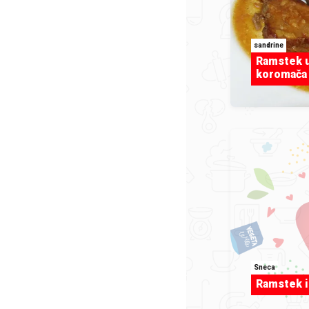
sandrine
Ramstek 
koromača
Sneca
Ramstek 