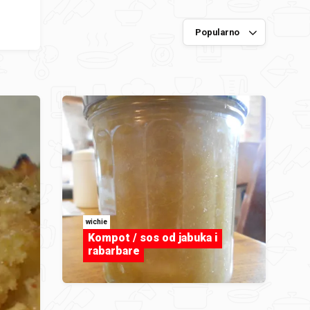
wichie
Kompot / sos od jabuka i
rabarbare