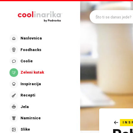
Preskoči na glavni sadržaj
Što ti se danas jede?
Naslovnica
Foodhacks
Coolie
Zeleni kutak
Inspiracija
Recepti
Jela
Namirnice
INS
Slike