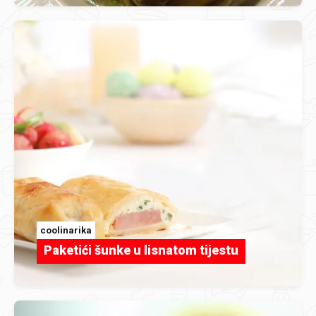
coolinarika
Paketići šunke u lisnatom tijestu