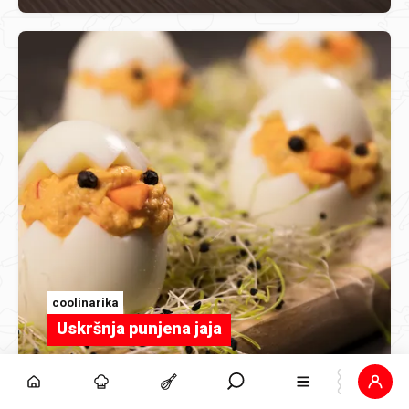
coolinarika
Uskršnja punjena jaja