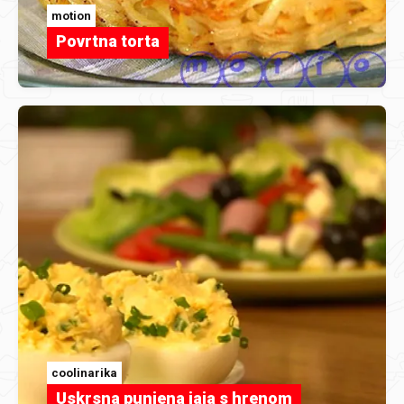
motion
Povrtna torta
coolinarika
Uskrsna punjena jaja s hrenom