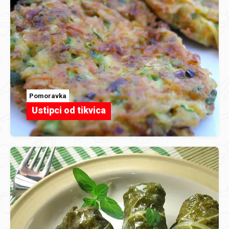
Pomoravka
Ustipci od tikvica