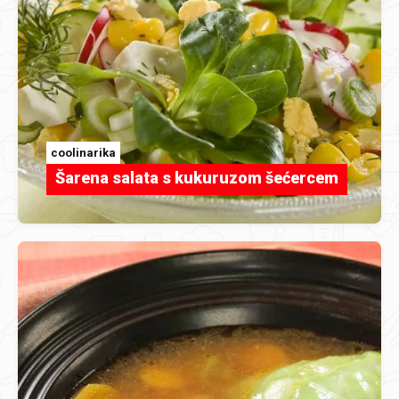
coolinarika
Šarena salata s kukuruzom šećercem