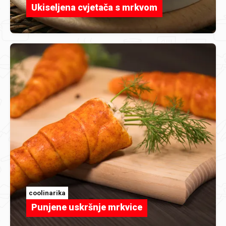
Ukiseljena cvjetača s mrkvom
coolinarika
Punjene uskršnje mrkvice