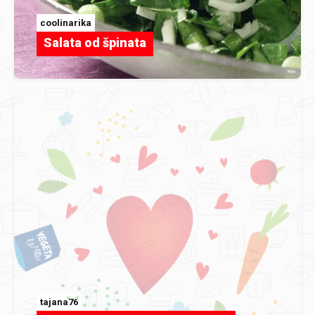
coolinarika
Salata od špinata
tajana76