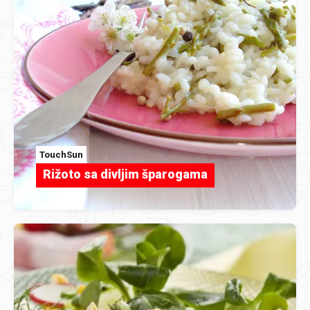
TouchSun
Rižoto sa divljim šparogama