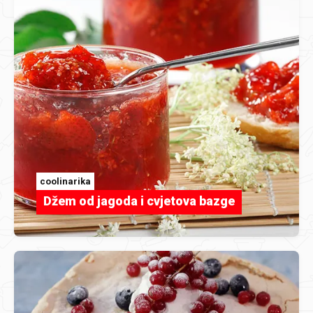
coolinarika
Džem od jagoda i cvjetova bazge