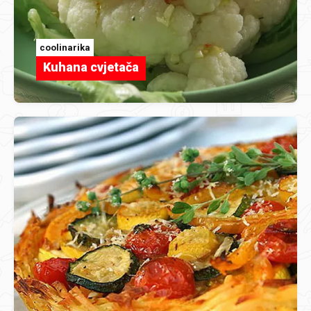
coolinarika
Kuhana cvjetača