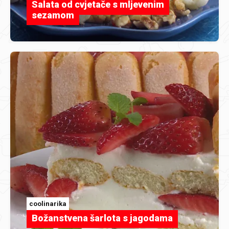
Salata od cvjetače s mljevenim
sezamom
coolinarika
Božanstvena šarlota s jagodama