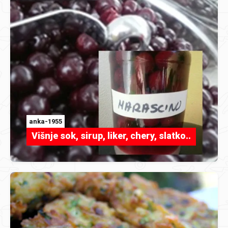
anka-1955
Višnje sok, sirup, liker, chery, slatko..