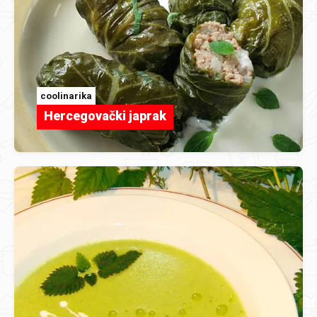
coolinarika
Hercegovački japrak