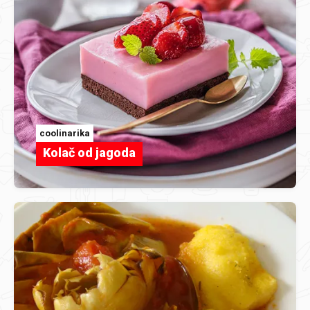
coolinarika
Kolač od jagoda