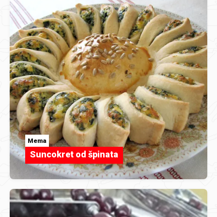
Mema
Suncokret od špinata