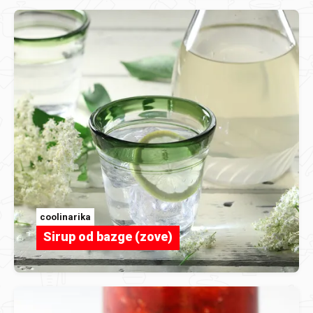
coolinarika
Sirup od bazge (zove)