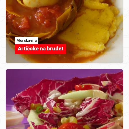
Morskavila
Artičoke na brudet