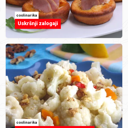
coolinarika
Uskršnji zalogaji
coolinarika