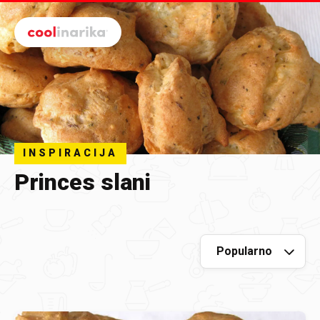
Preskoči na glavni sadržaj
INSPIRACIJA
Princes slani