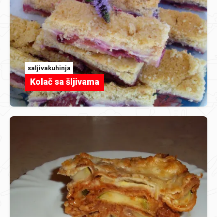
saljivakuhinja
Kolač sa šljivama