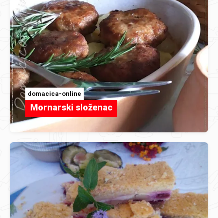
domacica-online
Mornarski složenac