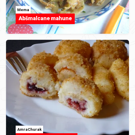
Mema
Abšmalcane mahune
AmraChurak