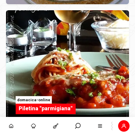
domacica-online
Piletina "parmigiana"