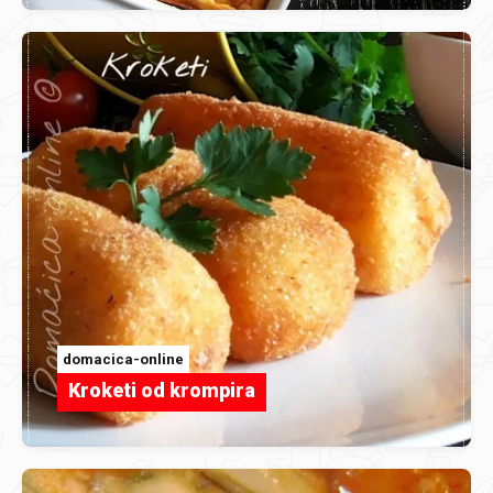
domacica-online
Kroketi od krompira