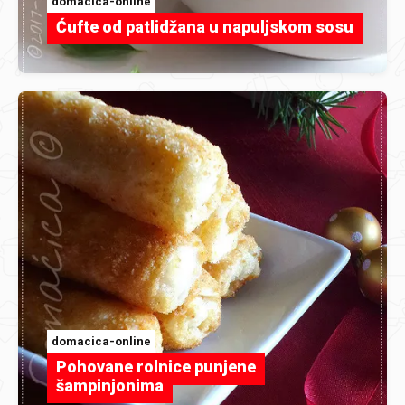
domacica-online
Ćufte od patlidžana u napuljskom sosu
domacica-online
Pohovane rolnice punjene
šampinjonima