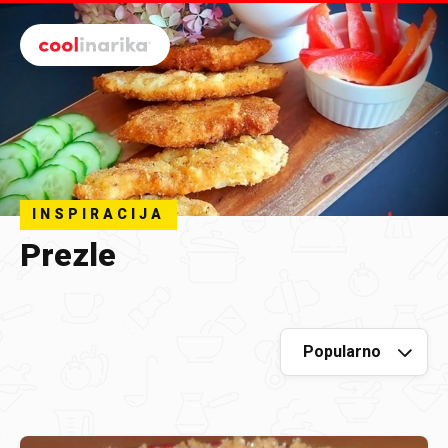
Preskoči na glavni sadržaj
INSPIRACIJA
Prezle