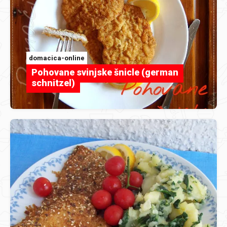
domacica-online
Pohovane svinjske šnicle (german
schnitzel)