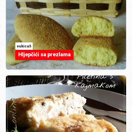
vukica5
Hljepčići sa prezlama