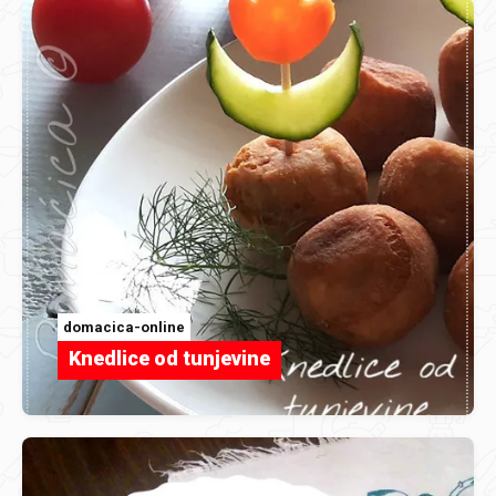
domacica-online
Knedlice od tunjevine