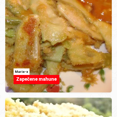
Marie-x
Zapečene mahune