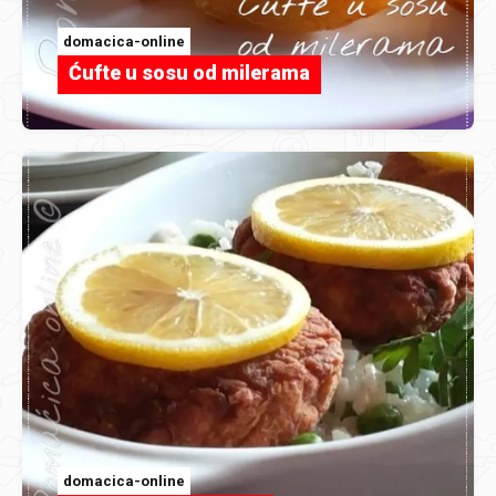
domacica-online
Ćufte u sosu od milerama
domacica-online