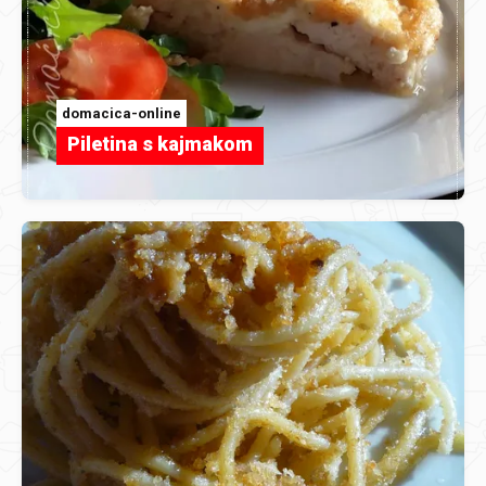
domacica-online
Piletina s kajmakom