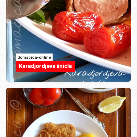
domacica-online
Karadjordjeva šnicla