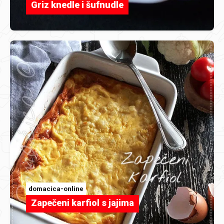
Griz knedle i šufnudle
domacica-online
Zapečeni karfiol s jajima