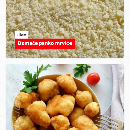
Lilest
Domaće panko mrvice