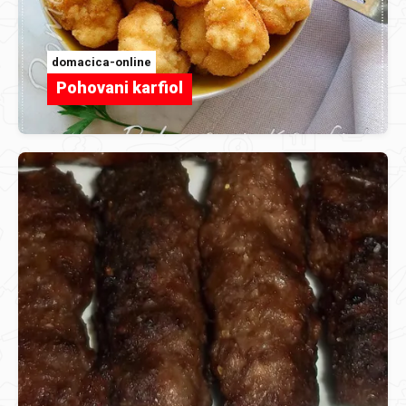
domacica-online
Pohovani karfiol