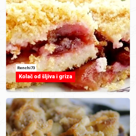
Renchi73
Kolač od šljiva i griza