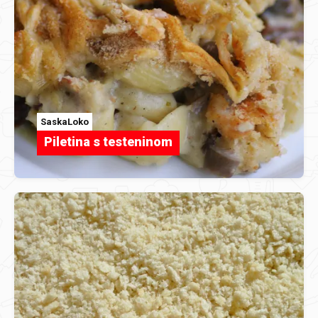
SaskaLoko
Piletina s testeninom