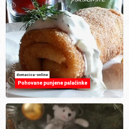
domacica-online
Pohovane punjene palačinke