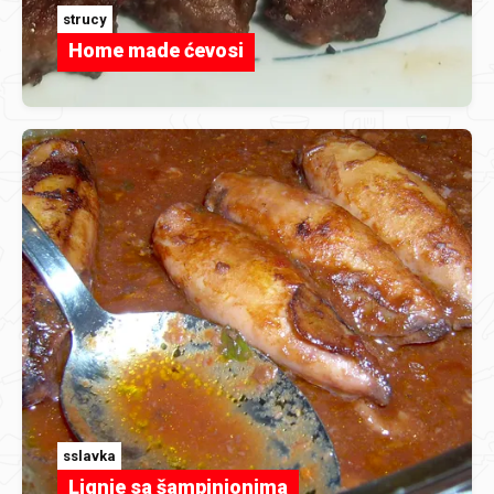
strucy
Home made ćevosi
sslavka
Lignje sa šampinjonima