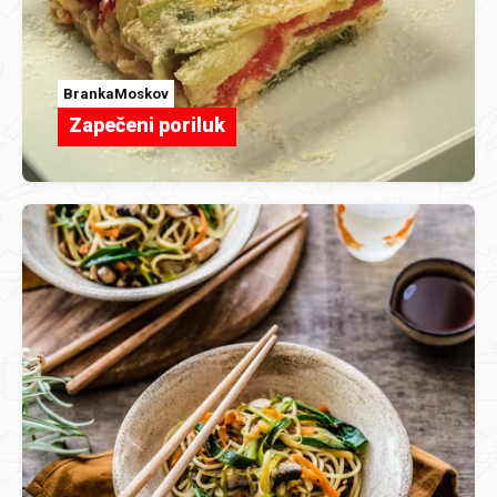
BrankaMoskov
Zapečeni poriluk