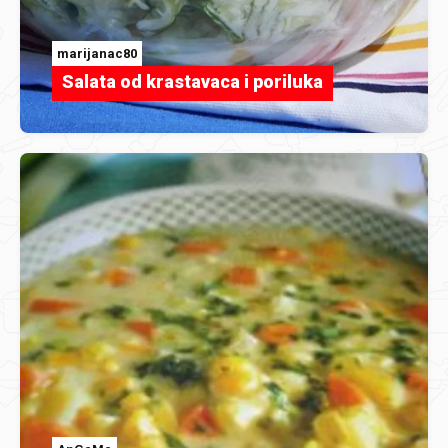
marijanac80
Salata od krastavaca i poriluka