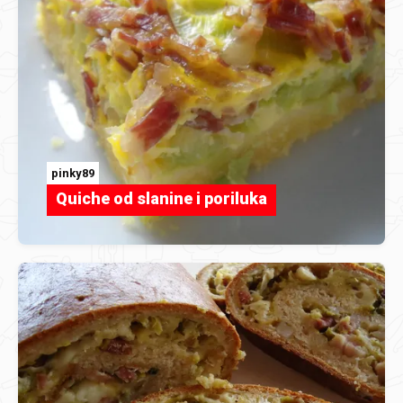
pinky89
Quiche od slanine i poriluka