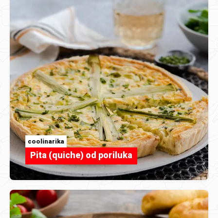
coolinarika
Pita (quiche) od poriluka