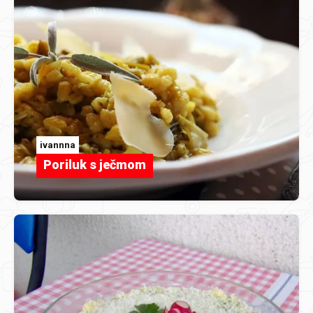
ivannna
Poriluk s ječmom