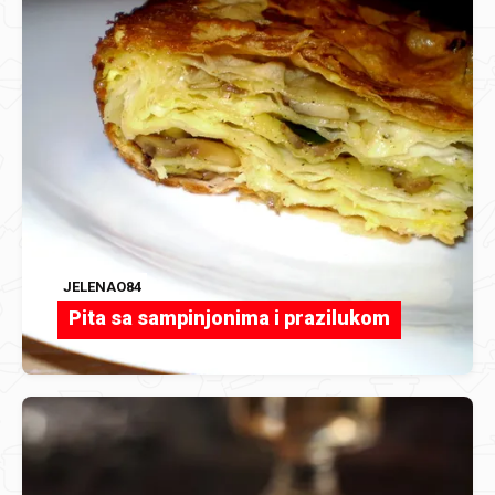
JELENAO84
Pita sa sampinjonima i prazilukom