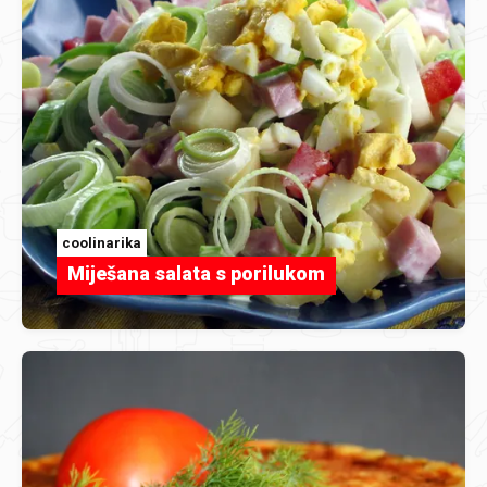
coolinarika
Miješana salata s porilukom