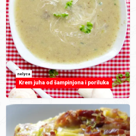
nelyca
Krem juha od šampinjona i poriluka