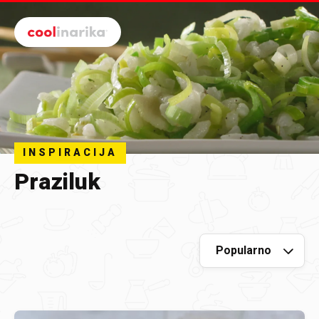
Preskoči na glavni sadržaj
INSPIRACIJA
Praziluk