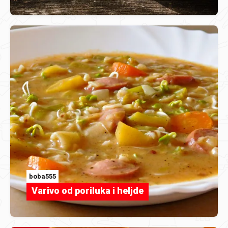
boba555
Varivo od poriluka i heljde