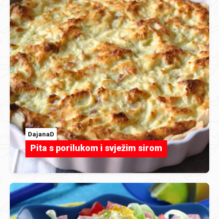
DajanaD
Pita s porilukom i svježim sirom