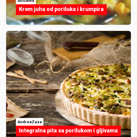
AnGaMa
Krem juha od poriluka i krumpira
AndreaZaza
Integralna pita sa porilukom i gljivama