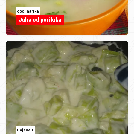
coolinarika
Juha od poriluka
DajanaD