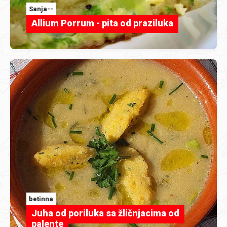
Sanja--
Allium Porrum - pita od praziluka
betinna
Juha od poriluka sa žličnjacima od
palente