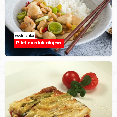
coolinarika
Piletina s kikirikijem