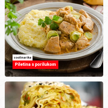
coolinarika
Piletina s porilukom