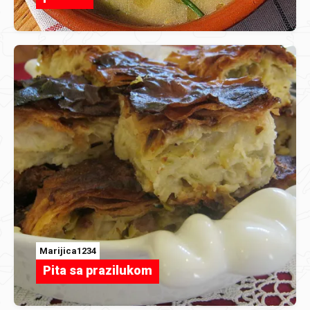
Marijica1234
Pita sa prazilukom