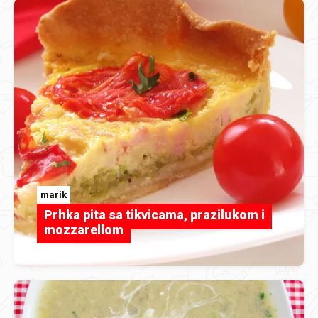
marik
Prhka pita sa tikvicama, prazilukom i
mozzarellom