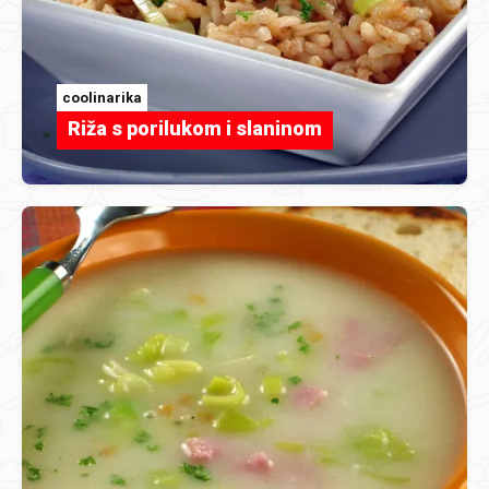
coolinarika
Riža s porilukom i slaninom