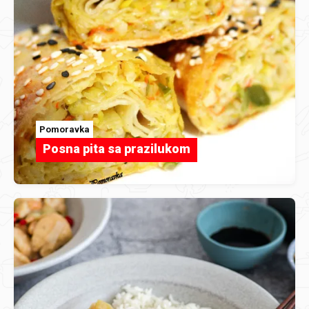
Pomoravka
Posna pita sa prazilukom