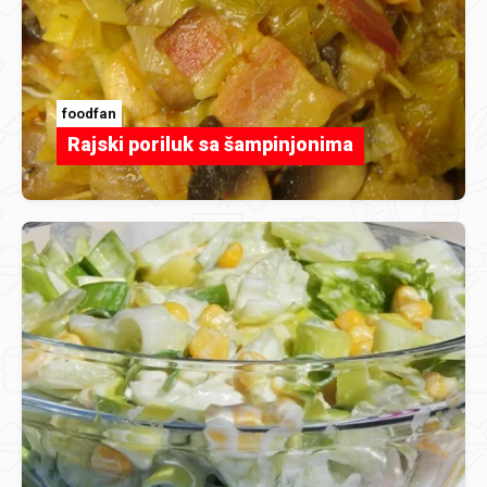
foodfan
Rajski poriluk sa šampinjonima