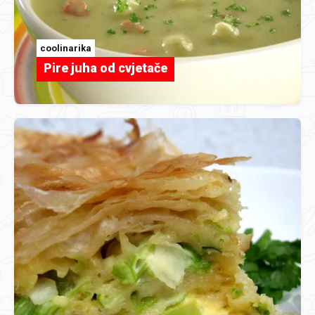
coolinarika
Pire juha od cvjetače