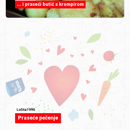
... i praseći butić s krompirom
Lolita1990
Praseće pečenje