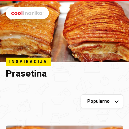
Preskoči na glavni sadržaj
INSPIRACIJA
Prasetina