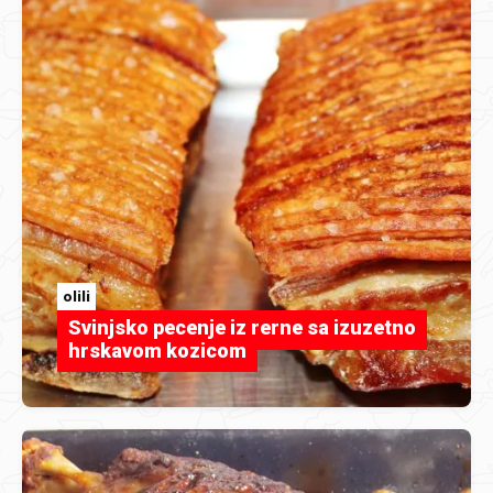
olili
Svinjsko pecenje iz rerne sa izuzetno
hrskavom kozicom