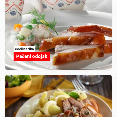
coolinarika
Pečeni odojak