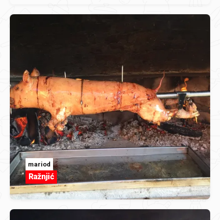
mariod
Ražnjić