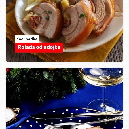
coolinarika
Rolada od odojka