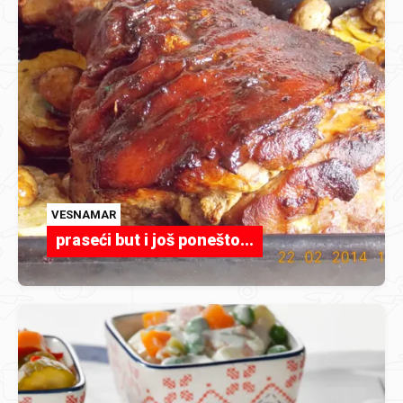
VESNAMAR
praseći but i još ponešto...