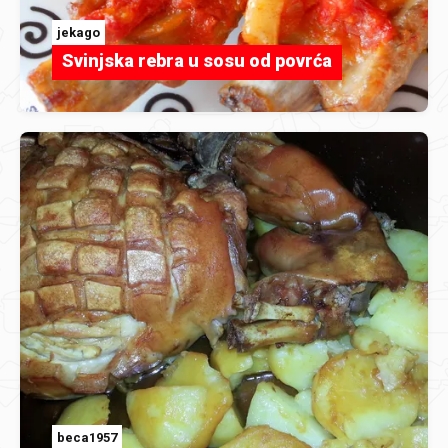
jekago
Svinjska rebra u sosu od povrća
beca1957