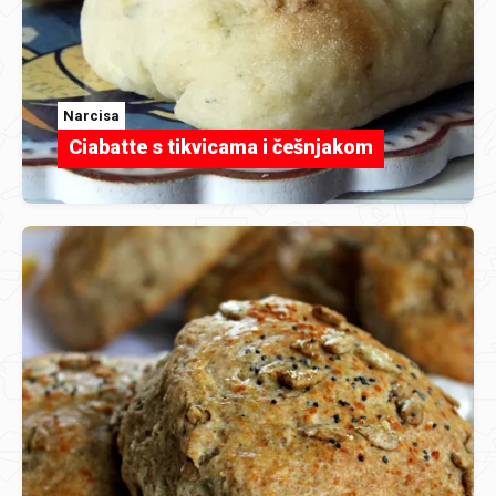
Narcisa
Ciabatte s tikvicama i češnjakom