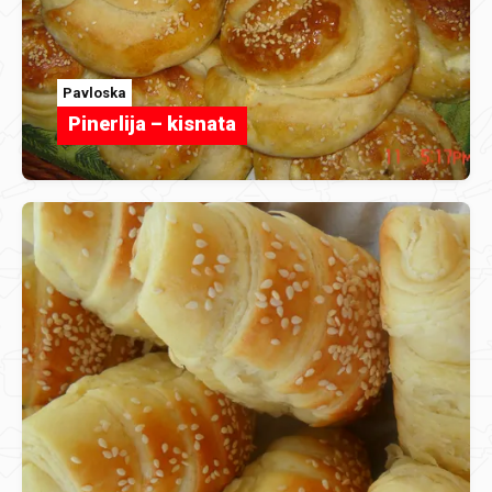
Pavloska
Pinerlija – kisnata