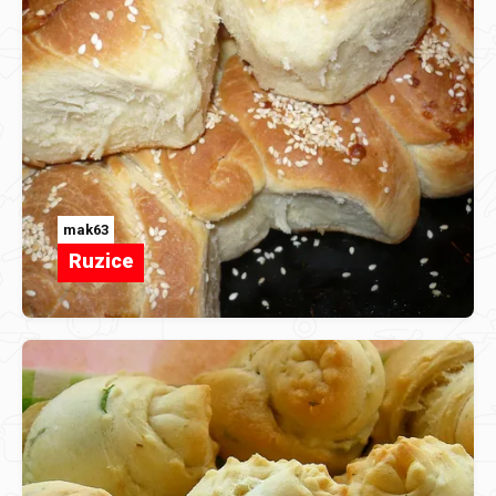
mak63
Ruzice