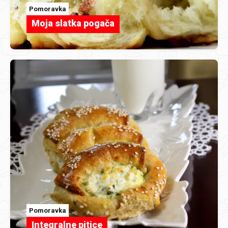
Pomoravka
Moja slatka pogača
Pomoravka
Integralne pitice