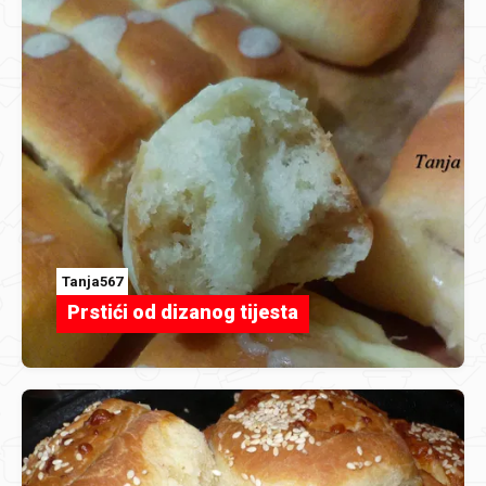
Tanja567
Prstići od dizanog tijesta