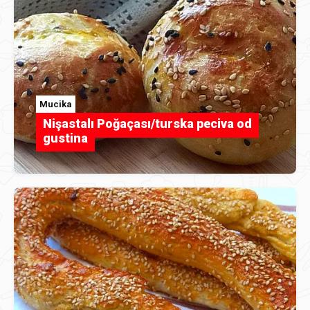
Mucika
Nişastalı Poğaçası/turska peciva od
gustina