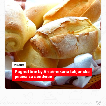
Mucika
Pagnottine by Aria/mekana talijanska
peciva za sendvice