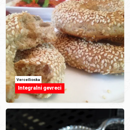
VerceIlioska
Integralni gevreci