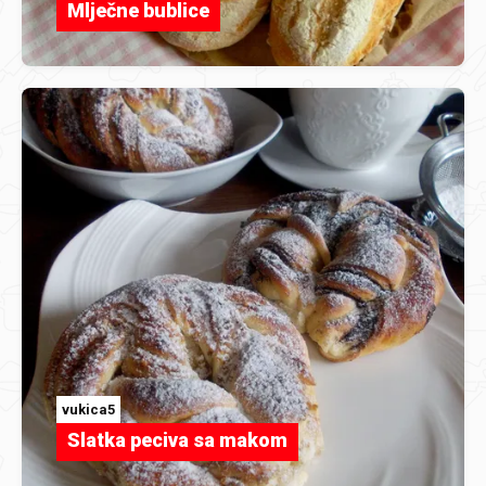
Mlječne bublice
vukica5
Slatka peciva sa makom