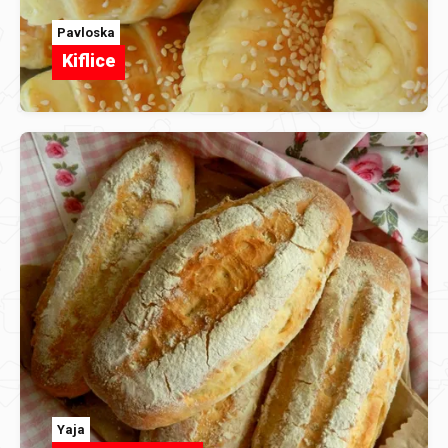
Pavloska
Kiflice
Yaja