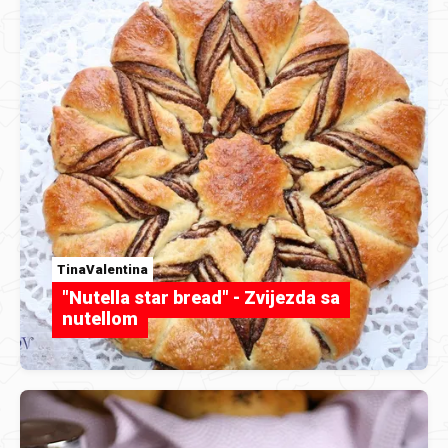
TinaValentina
"Nutella star bread" - Zvijezda sa
nutellom