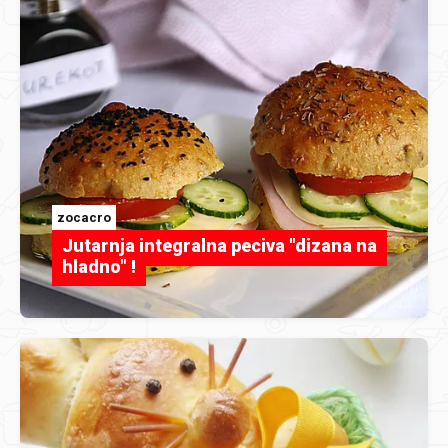
zocacro
Jutarnja integralna peciva "dizana na
hladno" !