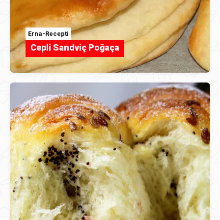
Erna-Recepti
Cepli Sandviç Poğaça