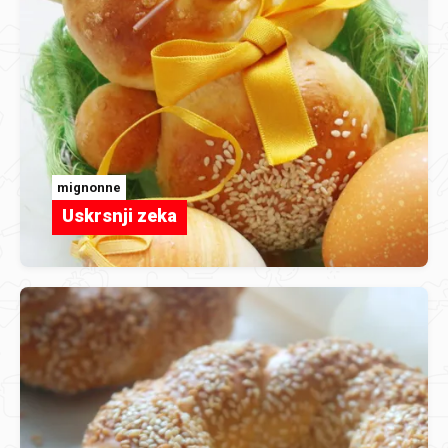
mignonne
Uskrsnji zeka