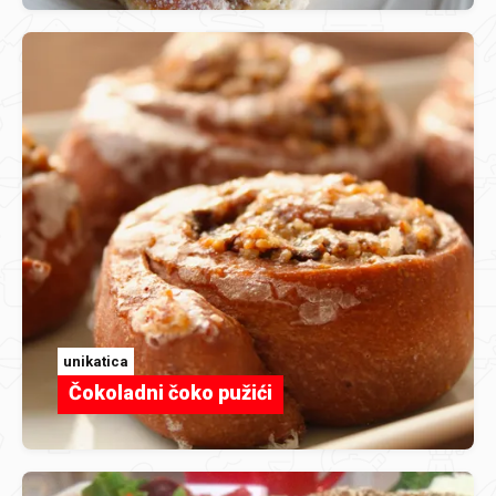
unikatica
Čokoladni čoko pužići