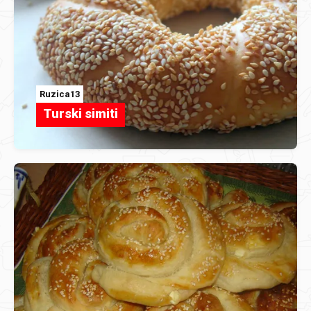
Ruzica13
Turski simiti