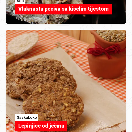
olili
Vlaknasta peciva sa kiselim tijestom
SaskaLoko
Lepinjice od ječma