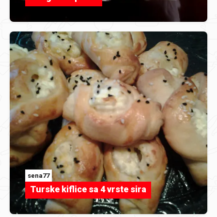
sena77
Turske kiflice sa 4 vrste sira