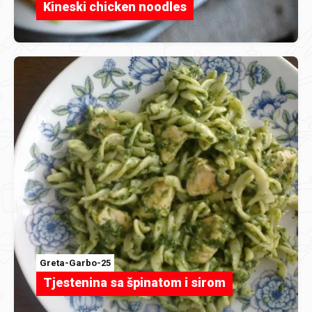
Kineski chicken noodles
Greta-Garbo-25
Tjestenina sa špinatom i sirom