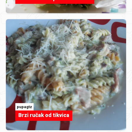
pupagtz
Brzi ručak od tikvica