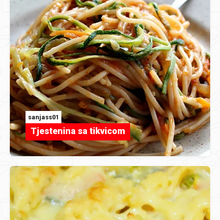
sanjass01
Tjestenina sa tikvicom