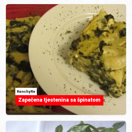
RenchyRe
Zapečena tjestenina sa špinatom