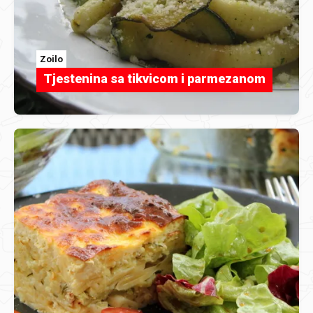
Zoilo
Tjestenina sa tikvicom i parmezanom