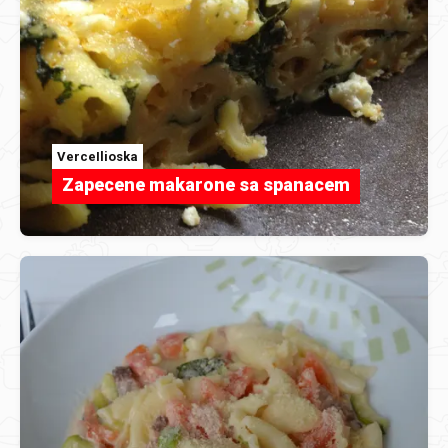
VerceIlioska
Zapecene makarone sa spanacem