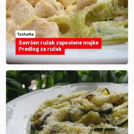
TashaNa
Savršen ručak zaposlene majke
Predlog za ručak