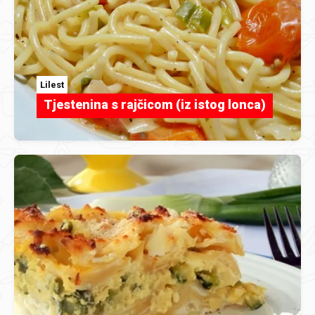
Lilest
Tjestenina s rajčicom (iz istog lonca)