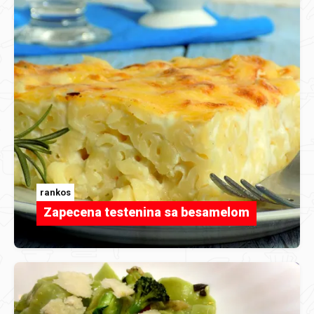
rankos
Zapecena testenina sa besamelom