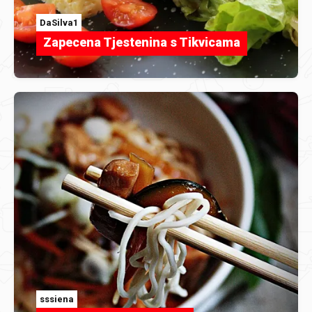
DaSilva1
Zapecena Tjestenina s Tikvicama
sssiena