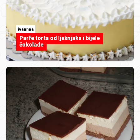
ivannna
Parfe torta od lješnjaka i bijele
čokolade