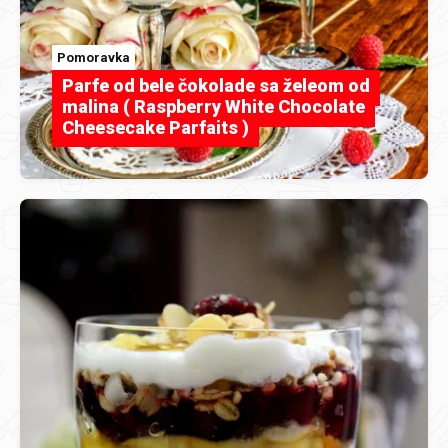
Pomoravka
Parfe od bele čokolade sa želeom od
malina ( Raspberry White Chocolate
Cheesecake Parfaits )