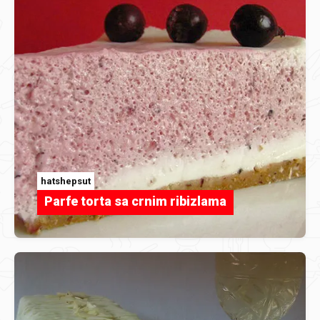
hatshepsut
Parfe torta sa crnim ribizlama