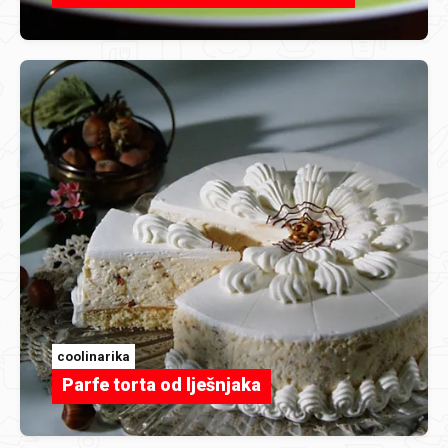
coolinarika
Parfe torta od lješnjaka