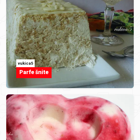
vukica5
Parfe šnite