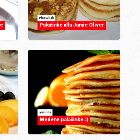
vlastuljak
ke
Palačinke alla Jamie Oliver
ivannna
Medene palačinke :)