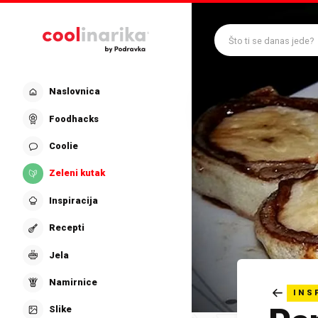
Preskoči na glavni sadržaj
Što ti se danas jede?
Naslovnica
Foodhacks
Coolie
Zeleni kutak
Inspiracija
Recepti
Jela
Namirnice
INS
Slike