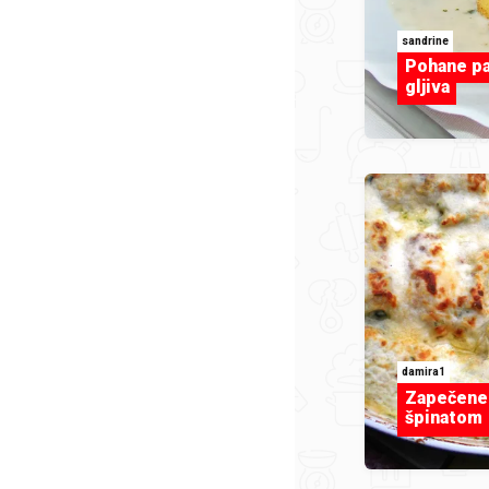
sandrine
Pohane pa
gljiva
damira1
Zapečene 
špinatom