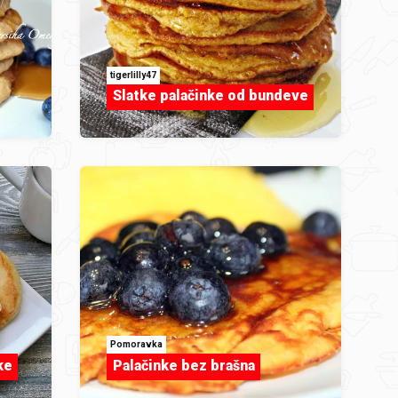
tigerlilly47
Slatke palačinke od bundeve
Pomoravka
ke
Palačinke bez brašna