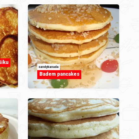
šiku
sandykanada
Badem pancakes