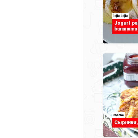
lejla-lejla
Jogurt pa
bananama
inocha
Сырники /