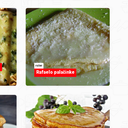
roler
i
Rafaelo palačinke