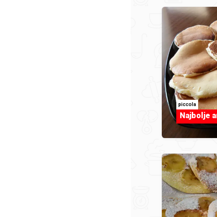
piccola
Najbolje 