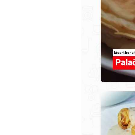
kiss-the-c
Pala