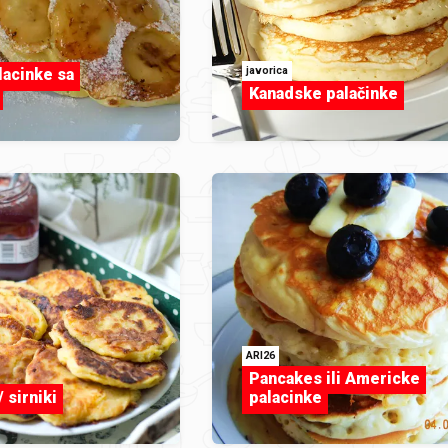
javorica
lacinke sa
Kanadske palačinke
ARI26
Pancakes ili Americke
 sirniki
palacinke