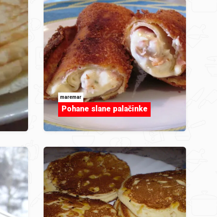
maremar
Pohane slane palačinke