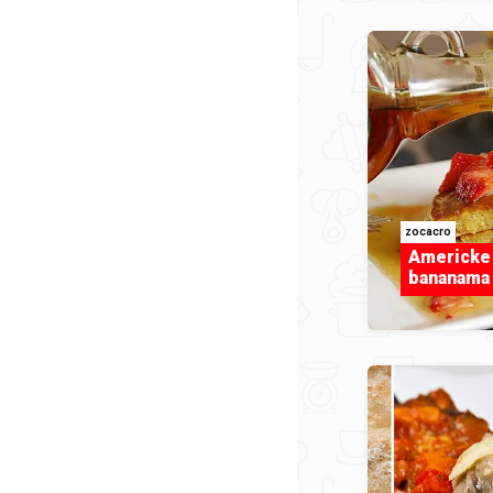
zocacro
Americke 
bananama 