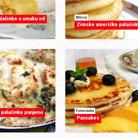
Milicza
lačinke u umaku od
Zimske američke palačin
Pomoravka
palačinke punjene
Pancakes