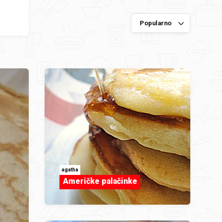
agatha
Američke palačinke