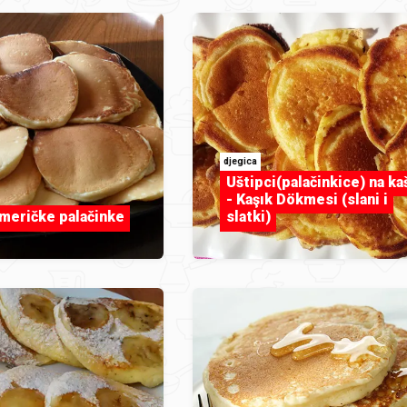
djegica
Uštipci(palačinkice) na ka
- Kaşık Dökmesi (slani i
američke palačinke
slatki)