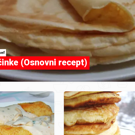
hef
činke (Osnovni recept)