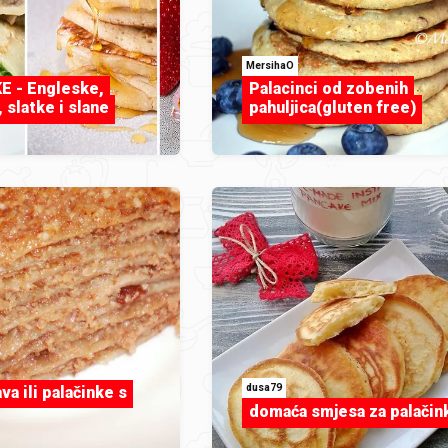
MersihaO
E - Engleske,
Palacinci od zobenih
 slatke i slane
pahuljica(gluten free)
dusa79
va ili palačinke s
domaća smjesa za palačin