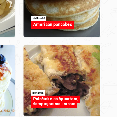
stellina86
American pancakes
irenamm
Palačinke sa špinatom,
šampinjonima i sirom