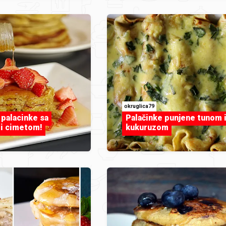
okruglica79
palacinke sa
Palačinke punjene tunom 
i cimetom!
kukuruzom