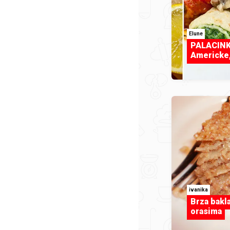
Elune
PALACINK
Americke,
ivanika
Brza bakla
orasima