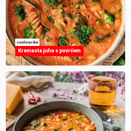
coolinarika
Kremasta juha s povrćem