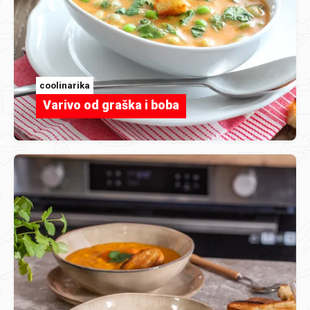
coolinarika
Varivo od graška i boba