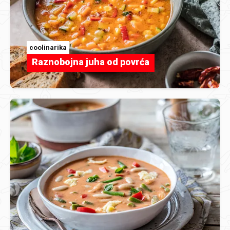
coolinarika
Raznobojna juha od povrća