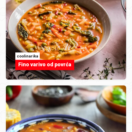
coolinarika
Fino varivo od povrća