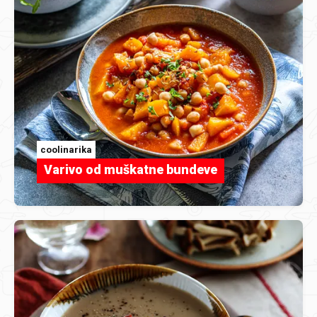
coolinarika
Varivo od muškatne bundeve