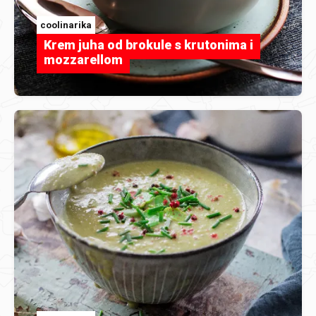
coolinarika
Krem juha od brokule s krutonima i
mozzarellom