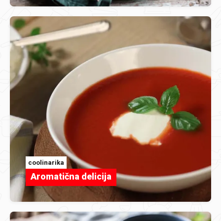
coolinarika
Aromatična delicija