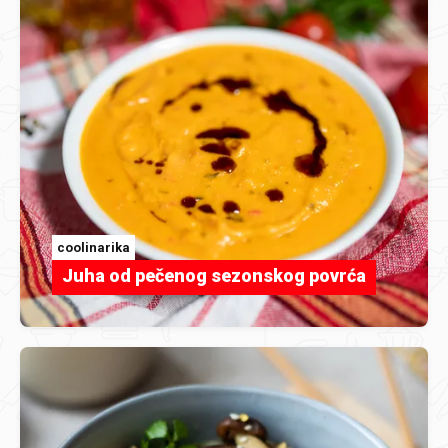
coolinarika
Juha od pečenog sezonskog povrća