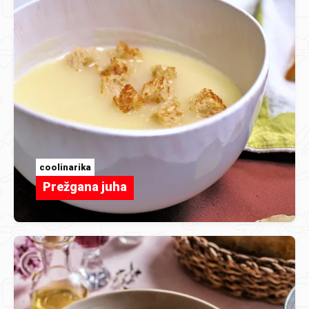
coolinarika
Prežgana juha