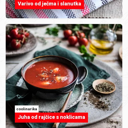
Varivo od ječma i slanutka
coolinarika
Juha od rajčice s noklicama