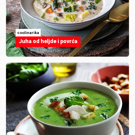
coolinarika
Juha od heljde i povrća