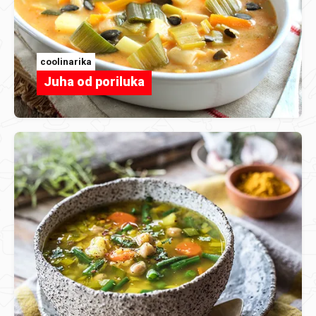
coolinarika
Juha od poriluka