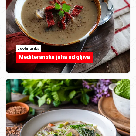
coolinarika
Mediteranska juha od gljiva