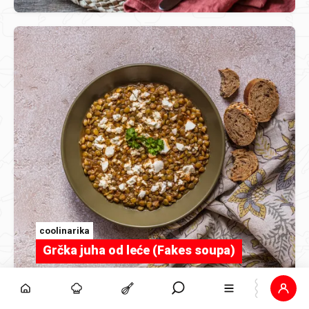
coolinarika
Grčka juha od leće (Fakes soupa)