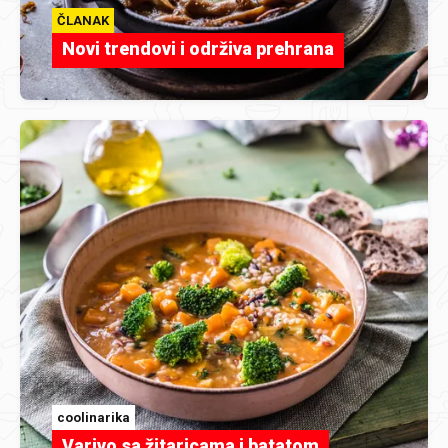
ČLANAK
Novi trendovi i održiva prehrana
coolinarika
Varivo sa žitaricama i batatom