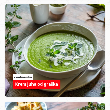
coolinarika
Krem juha od graška