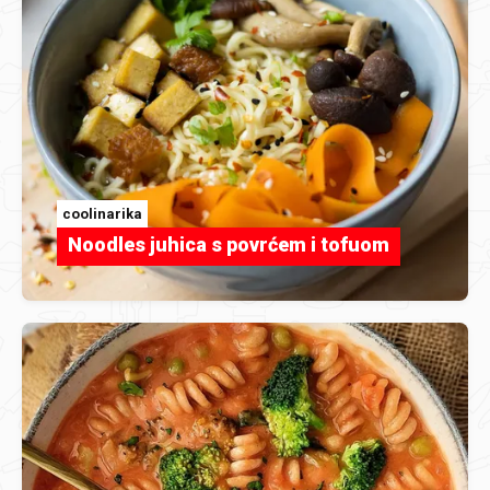
coolinarika
Noodles juhica s povrćem i tofuom