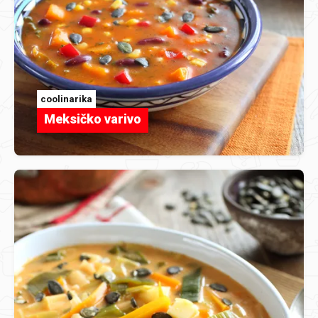
coolinarika
Meksičko varivo