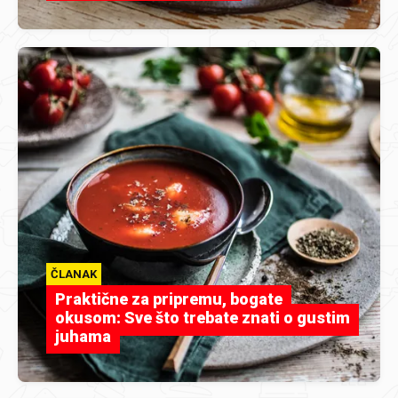
ČLANAK
Praktične za pripremu, bogate
okusom: Sve što trebate znati o gustim
juhama