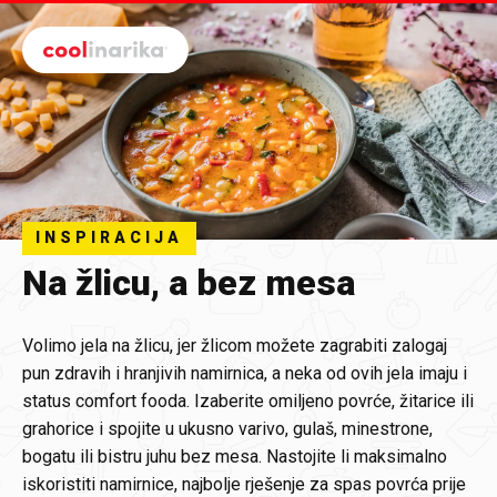
Preskoči na glavni sadržaj
INSPIRACIJA
Na žlicu, a bez mesa
Volimo jela na žlicu, jer žlicom možete zagrabiti zalogaj
pun zdravih i hranjivih namirnica, a neka od ovih jela imaju i
status comfort fooda. Izaberite omiljeno povrće, žitarice ili
grahorice i spojite u ukusno varivo, gulaš, minestrone,
bogatu ili bistru juhu bez mesa. Nastojite li maksimalno
iskoristiti namirnice, najbolje rješenje za spas povrća prije