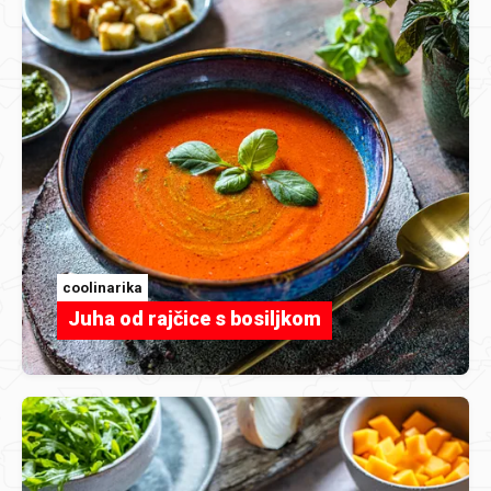
coolinarika
Juha od rajčice s bosiljkom