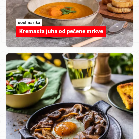
coolinarika
Kremasta juha od pečene mrkve