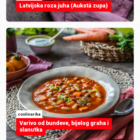
Latvijska roza juha (Aukstā zupa)
coolinarika
Varivo od bundeve, bijelog graha i
slanutka