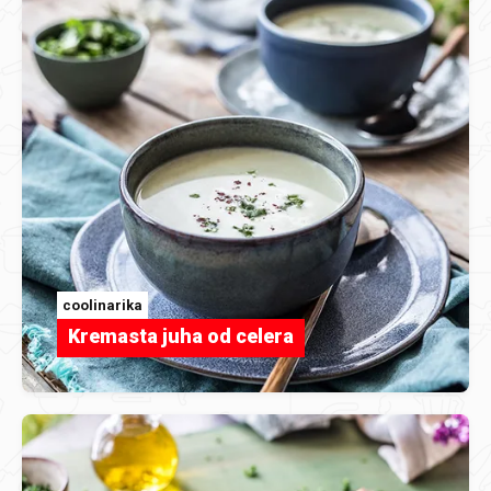
coolinarika
Kremasta juha od celera