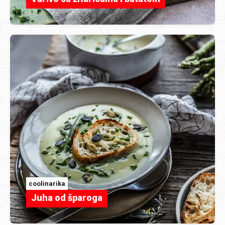
coolinarika
Juha od šparoga