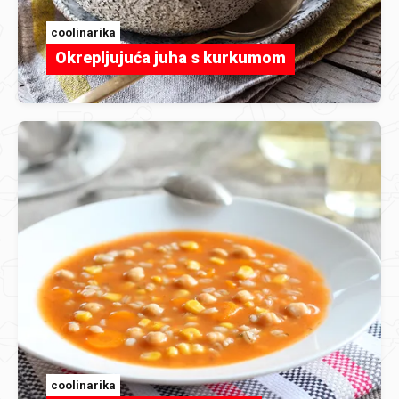
coolinarika
Okrepljujuća juha s kurkumom
coolinarika