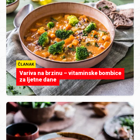
ČLANAK
Variva na brzinu – vitaminske bombice
za ljetne dane