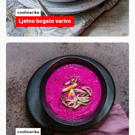
coolinarika
Ljetno bogato varivo
coolinarika