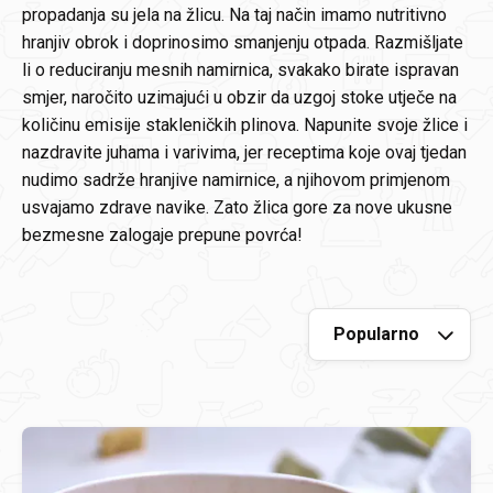
propadanja su jela na žlicu. Na taj način imamo nutritivno
hranjiv obrok i doprinosimo smanjenju otpada. Razmišljate
li o reduciranju mesnih namirnica, svakako birate ispravan
smjer, naročito uzimajući u obzir da uzgoj stoke utječe na
količinu emisije stakleničkih plinova. Napunite svoje žlice i
nazdravite juhama i varivima, jer receptima koje ovaj tjedan
nudimo sadrže hranjive namirnice, a njihovom primjenom
usvajamo zdrave navike. Zato žlica gore za nove ukusne
bezmesne zalogaje prepune povrća!