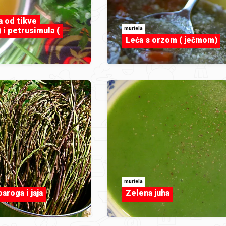
a od tikve
murtela
 i petrusimula (
Leća s orzom ( ječmom)
murtela
aroga i jaja
Zelena juha