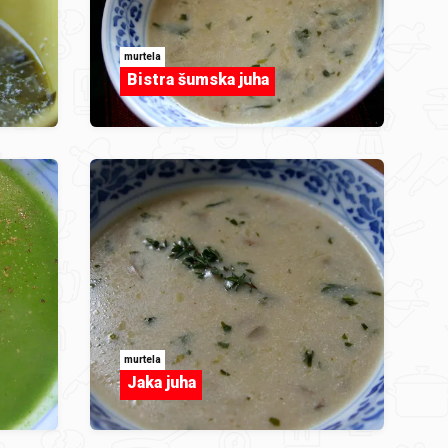
murtela
Bistra šumska juha
murtela
Jaka juha