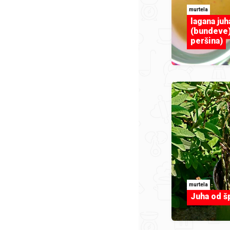
murtela
lagana juh
(bundeve)
peršina)
murtela
Juha od šp