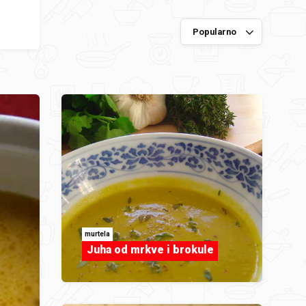
murtela
Juha od mrkve i brokule