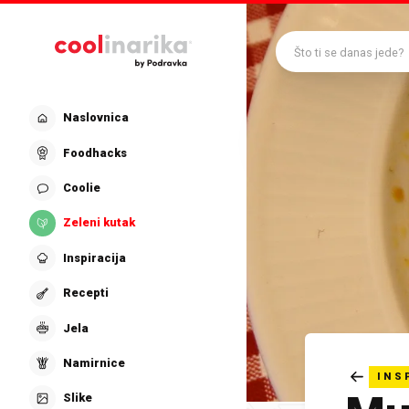
Preskoči na glavni sadržaj
Što ti se danas jede?
Naslovnica
Foodhacks
Coolie
Zeleni kutak
Inspiracija
Recepti
Jela
Namirnice
INS
Slike