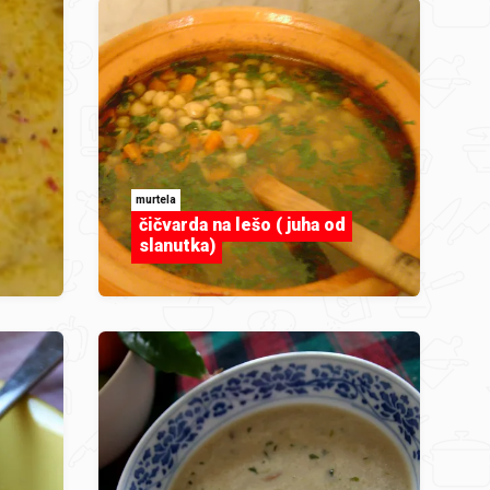
murtela
čičvarda na lešo ( juha od
slanutka)