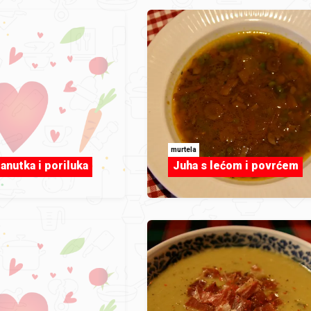
murtela
anutka i poriluka
Juha s lećom i povrćem