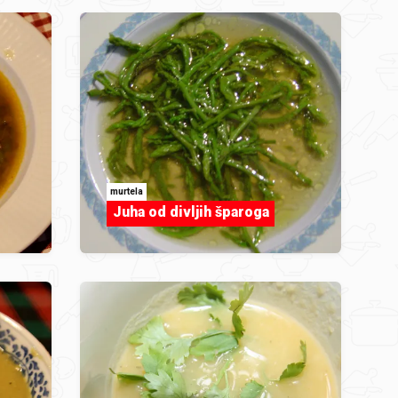
murtela
Juha od divljih šparoga