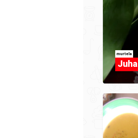
murtela
Juha