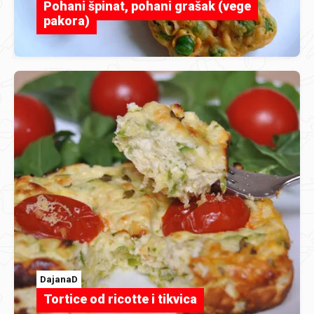
Pohani špinat, pohani grašak (vege
pakora)
DajanaD
Tortice od ricotte i tikvica