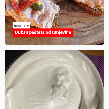
gagaherc
Dukan pašteta od tunjevine