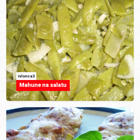
ivlonca3
Mahune na salatu