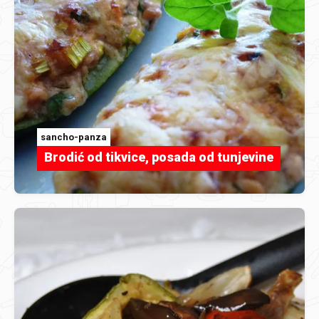
sancho-panza
Brodić od tikvice, posada od tunjevine