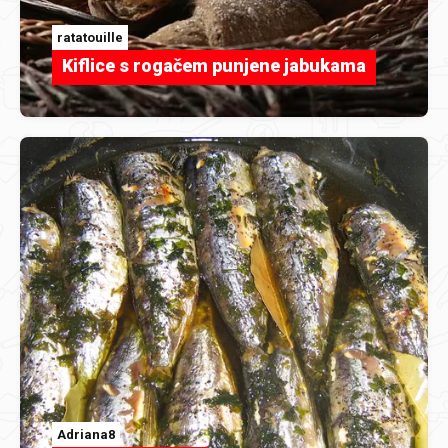
ratatouille
Kiflice s rogačem punjene jabukama
Adriana8