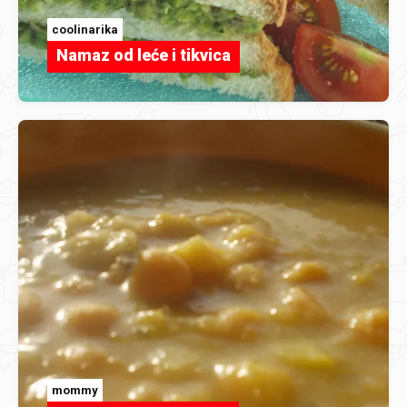
coolinarika
Namaz od leće i tikvica
mommy