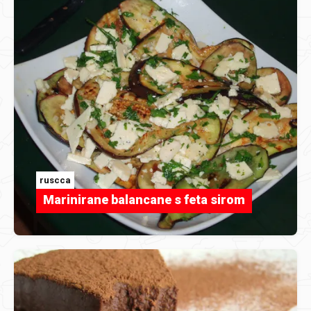
ruscca
Marinirane balancane s feta sirom