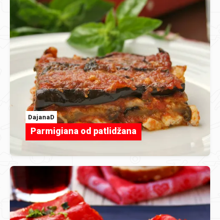
DajanaD
Parmigiana od patlidžana