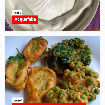
tears
Acquafaba
una64