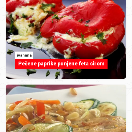
ivannna
Pečene paprike punjene feta sirom