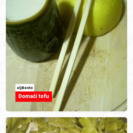
eljBento
Domaći tofu