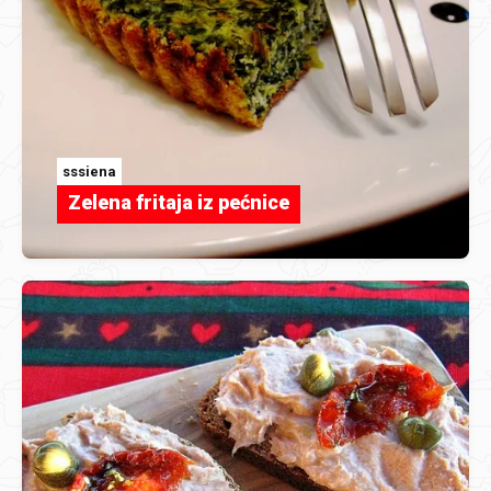
sssiena
Zelena fritaja iz pećnice