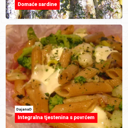
Domaće sardine
DajanaD
Integralna tjestenina s povrćem