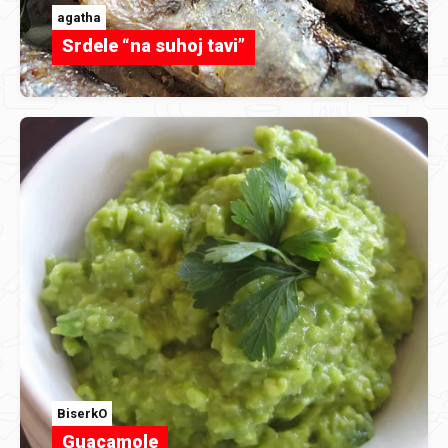
agatha
Srdele “na suhoj tavi”
BiserkO
Guacamole