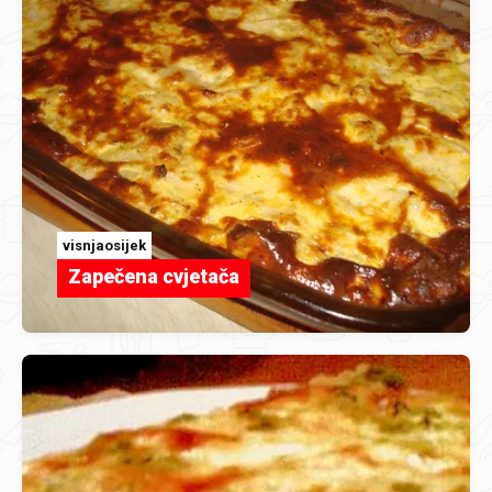
visnjaosijek
Zapečena cvjetača