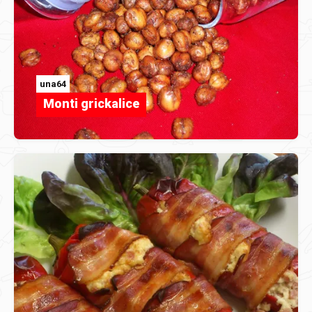
una64
Monti grickalice