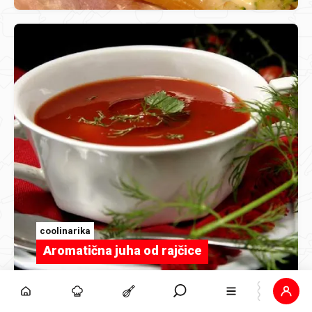
coolinarika
Aromatična juha od rajčice