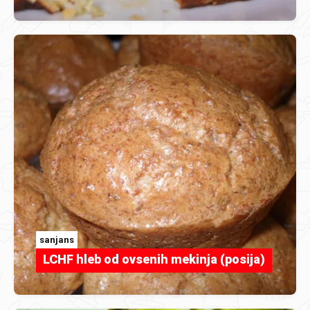
sanjans
LCHF hleb od ovsenih mekinja (posija)