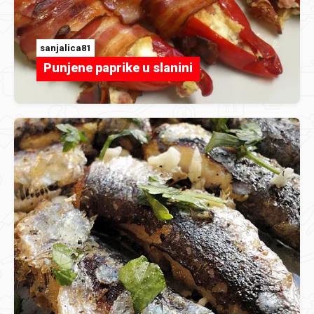
sanjalica81
Punjene paprike u slanini