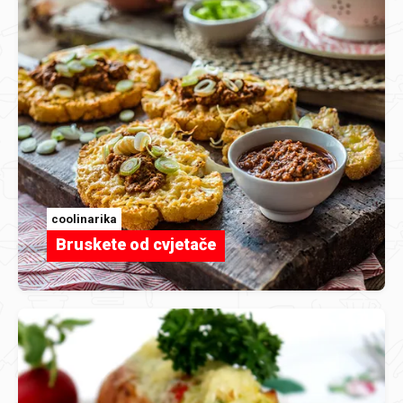
coolinarika
Bruskete od cvjetače