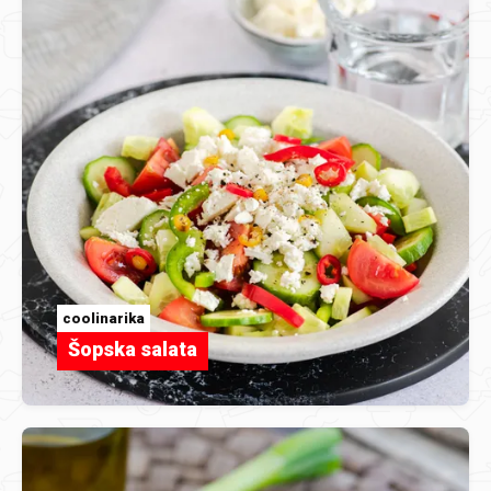
coolinarika
Šopska salata