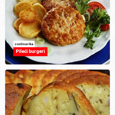
coolinarika
Pileći burgeri