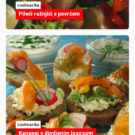
coolinarika
Pileći ražnjići s povrćem
coolinarika
Kanapei s dimljenim lososom