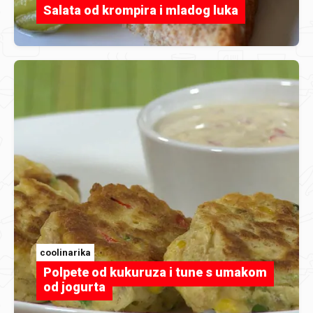
Salata od krompira i mladog luka
coolinarika
Polpete od kukuruza i tune s umakom
od jogurta