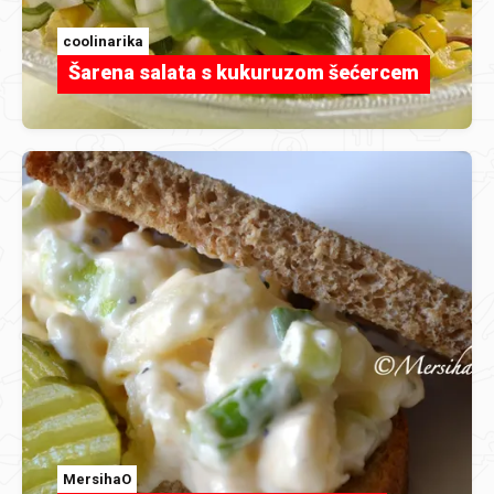
coolinarika
Šarena salata s kukuruzom šećercem
MersihaO