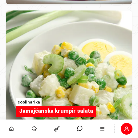
coolinarika
Jamajčanska krumpir salata