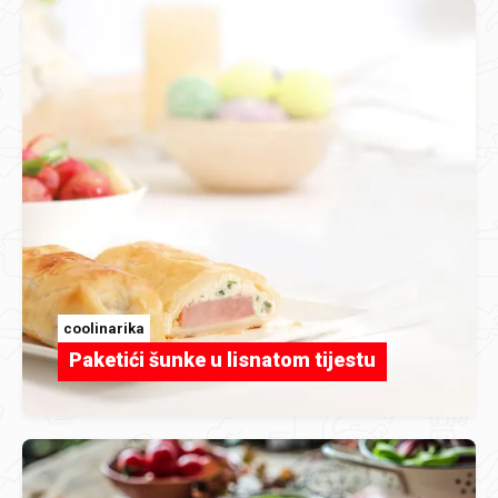
coolinarika
Paketići šunke u lisnatom tijestu