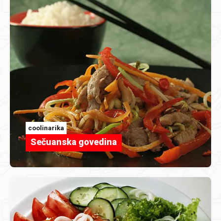
coolinarika
Sečuanska govedina