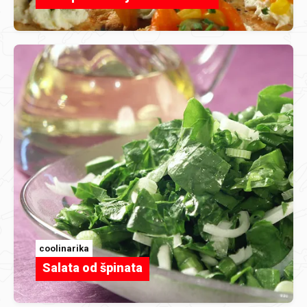
coolinarika
Salata od špinata