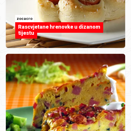
zocacro
Rascvjetane hrenovke u dizanom
tijestu