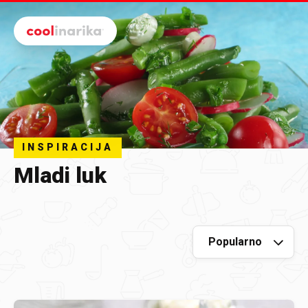
Preskoči na glavni sadržaj
INSPIRACIJA
Mladi luk