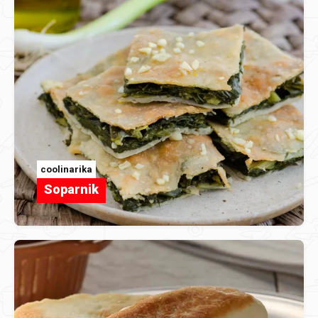
coolinarika
Soparnik