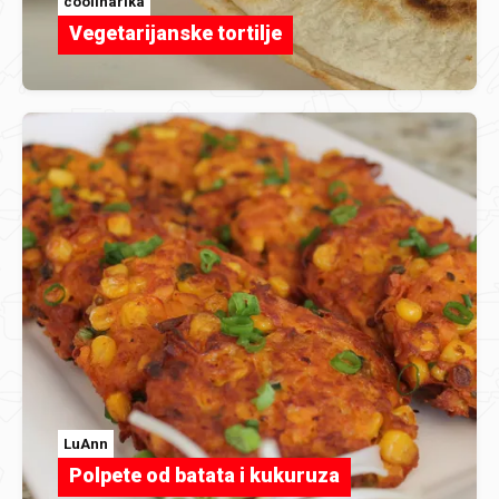
coolinarika
Vegetarijanske tortilje
LuAnn
Polpete od batata i kukuruza