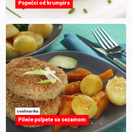
Popečci od krumpira
coolinarika
Pileće polpete sa sezamom