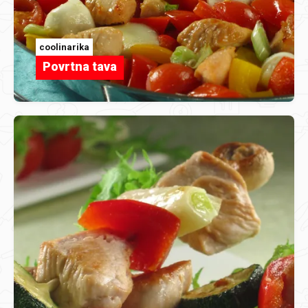
coolinarika
Povrtna tava