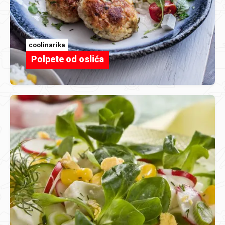
coolinarika
Polpete od oslića