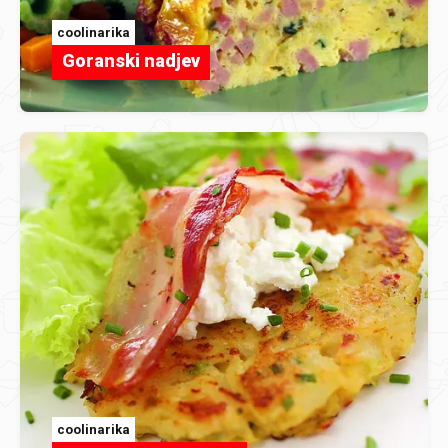
coolinarika
Goranski nadjev
coolinarika