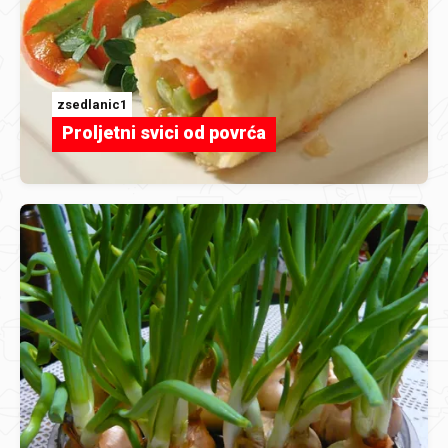
zsedlanic1
Proljetni svici od povrća