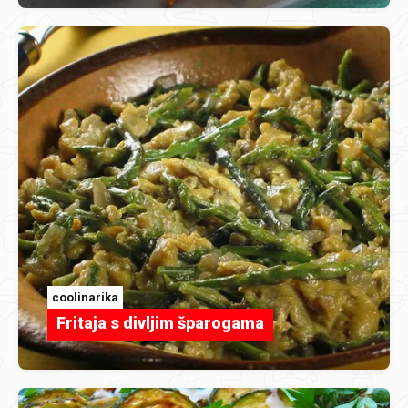
coolinarika
Fritaja s divljim šparogama