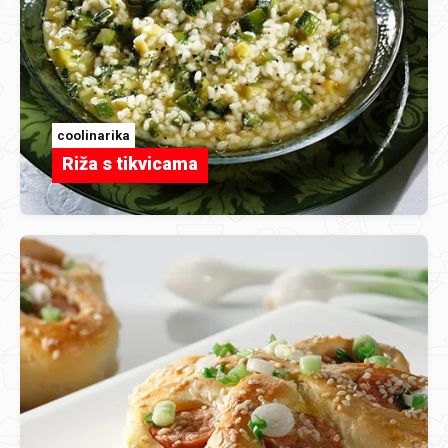
coolinarika
Riža s tikvicama