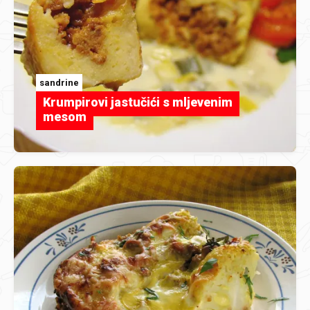
sandrine
Krumpirovi jastučići s mljevenim
mesom