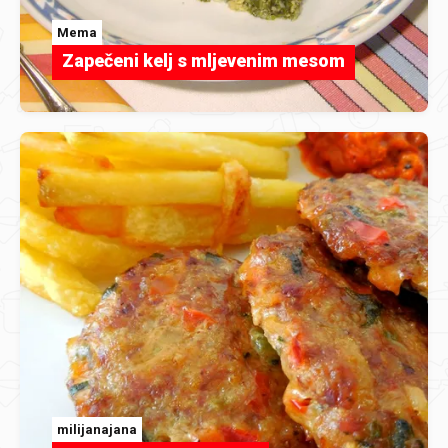
Mema
Zapečeni kelj s mljevenim mesom
milijanajana