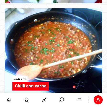
vedranb
Chilli con carne