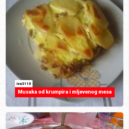
iva3110
Musaka od krumpira i mljevenog mesa