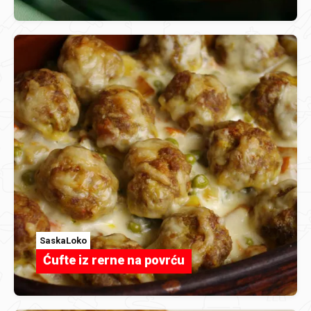
SaskaLoko
Ćufte iz rerne na povrću