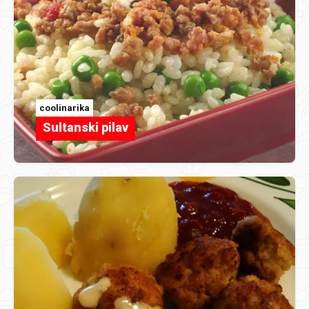
coolinarika
Sultanski pilav