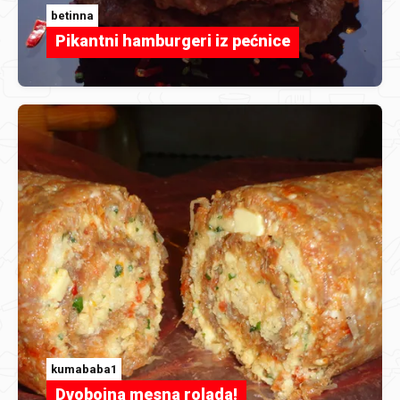
betinna
Pikantni hamburgeri iz pećnice
kumababa1
Dvobojna mesna rolada!