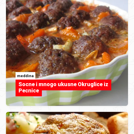
meddina
Socne i mnogo ukusne Okruglice iz
Pecnice