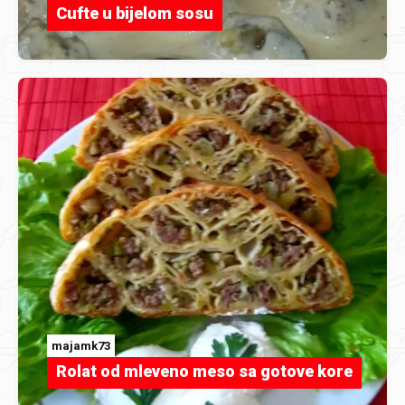
Cufte u bijelom sosu
majamk73
Rolat od mleveno meso sa gotove kore