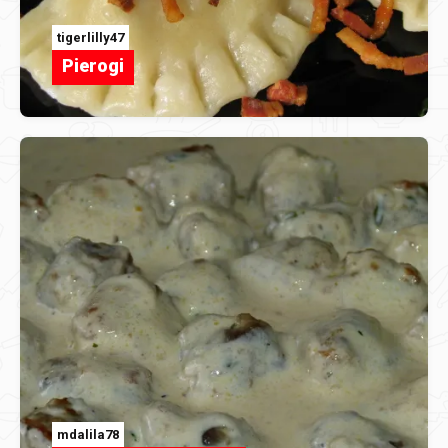
tigerlilly47
Pierogi
mdalila78