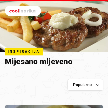
Preskoči na glavni sadržaj
INSPIRACIJA
Mijesano mljeveno