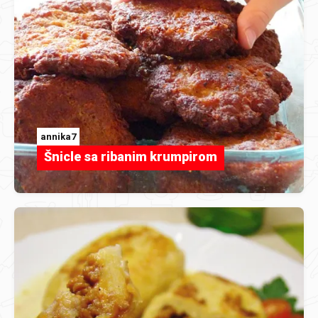
annika7
Šnicle sa ribanim krumpirom