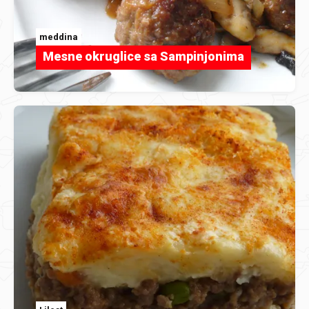
meddina
Mesne okruglice sa Sampinjonima