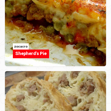
zocacro
Shepherd’s Pie