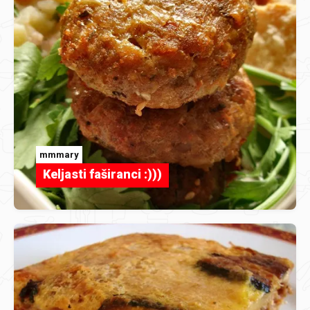
mmmary
Keljasti faširanci :)))