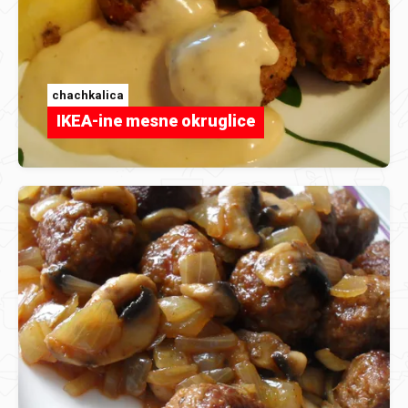
chachkalica
IKEA-ine mesne okruglice