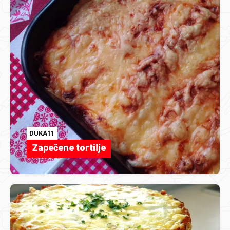
DUKA11
Zapečene tortilje