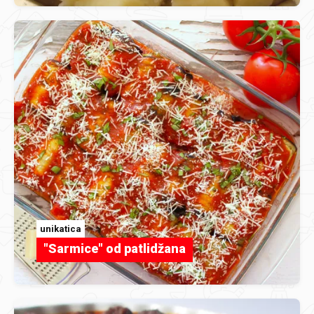
unikatica
"Sarmice" od patlidžana