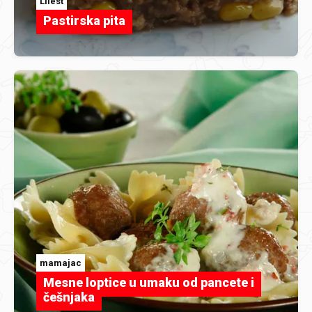
Lilest
Pastirska pita
mamajac
Mesne loptice u umaku od pancete i
češnjaka