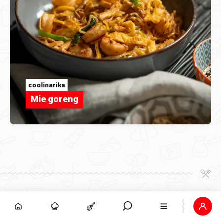
coolinarika
Mie goreng