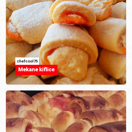
chefcool75
Mekane kiflice