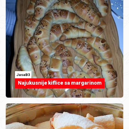
JasaB3
Najukusnije kiflice sa margarinom