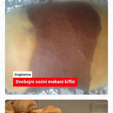
Goglovina
Dvobojni soćni mekani kiflić