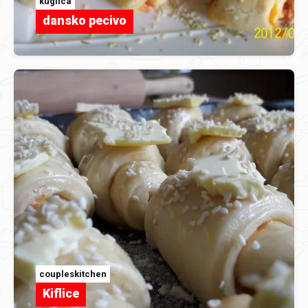
kuglica
dansko pecivo
coupleskitchen
Kiflice