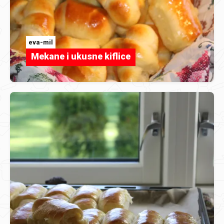
eva-mil
Mekane i ukusne kiflice