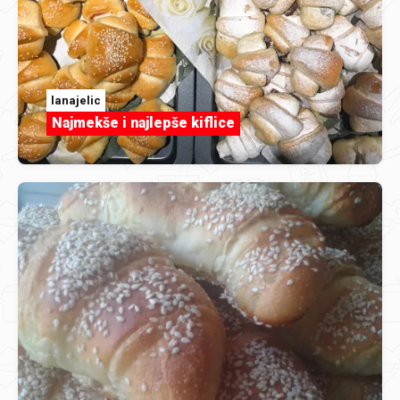
lanajelic
Najmekše i najlepše kiflice