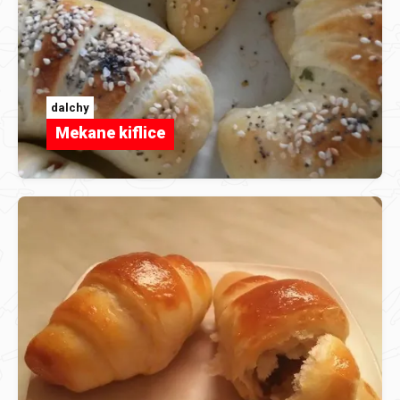
dalchy
Mekane kiflice