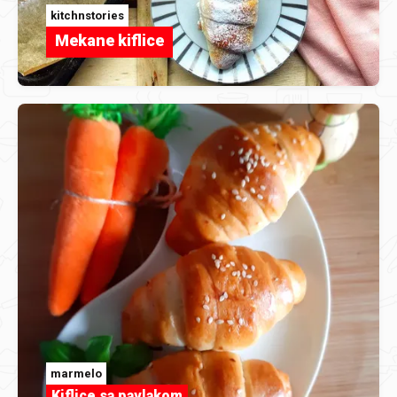
kitchnstories
Mekane kiflice
marmelo
Kiflice sa pavlakom