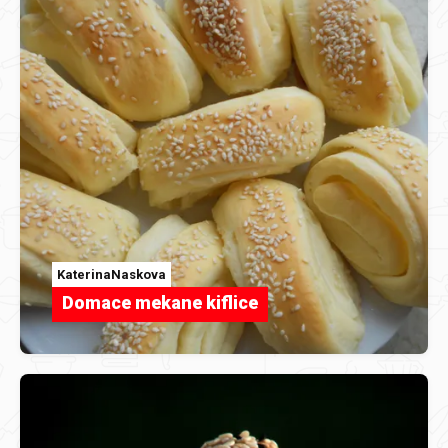
KaterinaNaskova
Domace mekane kiflice