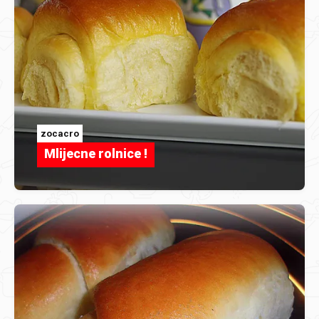
zocacro
Mlijecne rolnice !