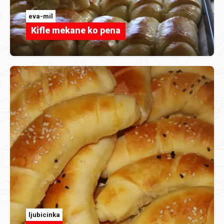
eva-mil
Kifle mekane ko pena
ljubicinka