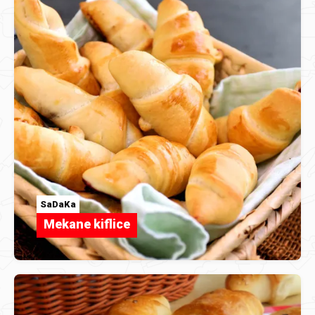
SaDaKa
Mekane kiflice