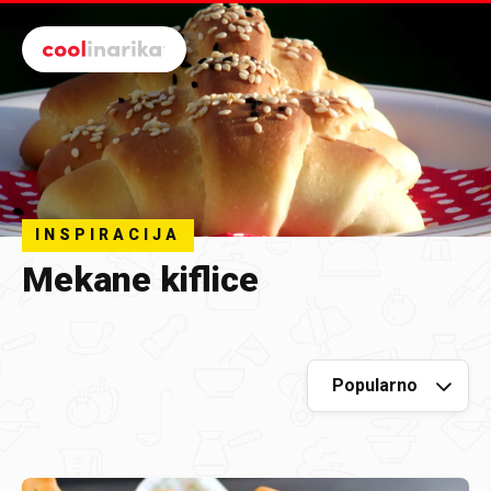
Preskoči na glavni sadržaj
INSPIRACIJA
Mekane kiflice