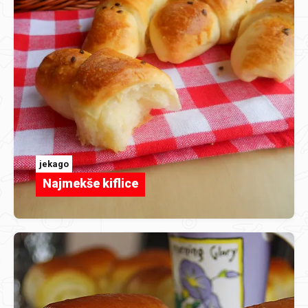
jekago
Najmekše kiflice