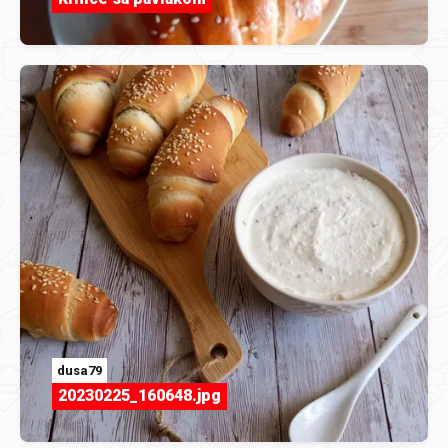
dusa79
20230225_160648.jpg