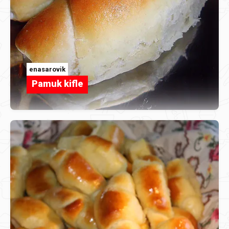
enasarovik
Pamuk kifle