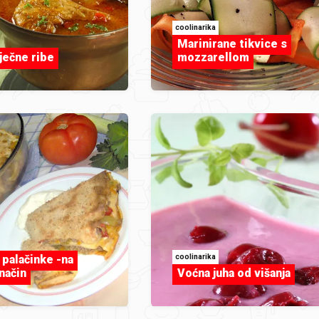
coolinarika
Marinirane tikvice s
ječne ribe
mozzarellom
coolinarika
palačinke -na
način
Voćna juha od višanja