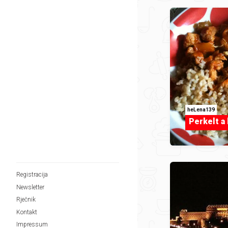
heLena139
Perkelt a 
Registracija
Newsletter
Rječnik
Kontakt
Impressum