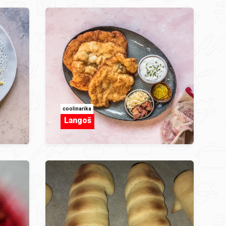
coolinarika
Langoš