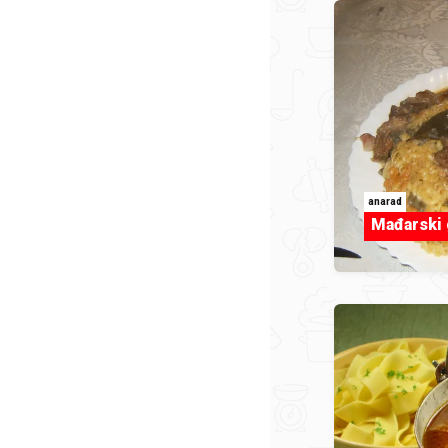
anarad
Mađarski 