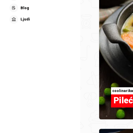
Blog
Ljudi
coolinarika
Pileć