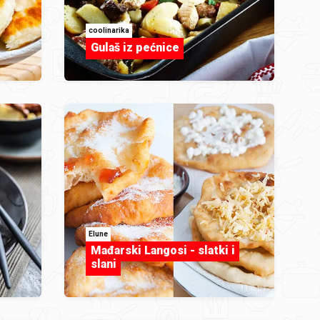
coolinarika
Gulaš iz pećnice
Elune
Mađarski Langosi - slatki i
slani