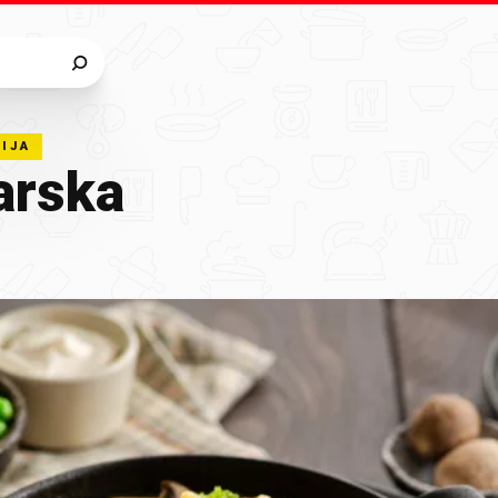
IJA
rska