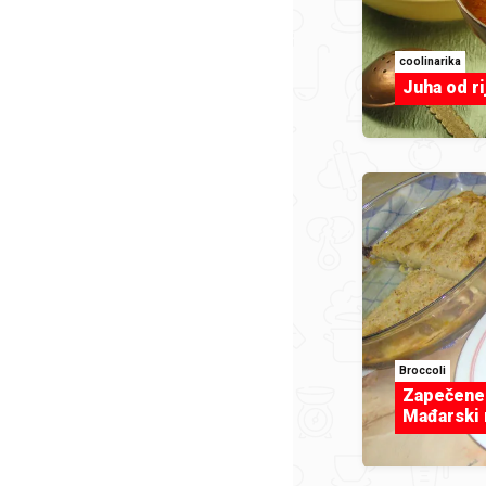
coolinarika
Juha od ri
Broccoli
Zapečene 
Mađarski 