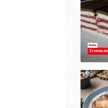
Nadaa
Crvena ma