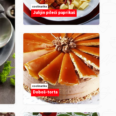
coolinarika
Julijin pileći paprikaš
coolinarika
Doboš-torta