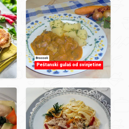
Broccoli
Peštanski gulaš od svinjetine