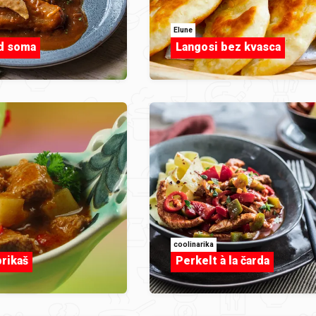
Elune
d soma
Langosi bez kvasca
coolinarika
prikaš
Perkelt à la čarda