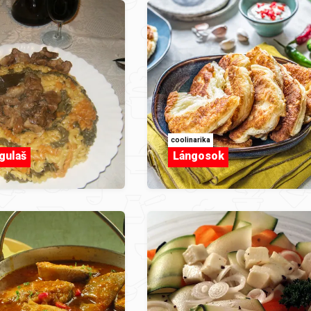
coolinarika
gulaš
Lángosok