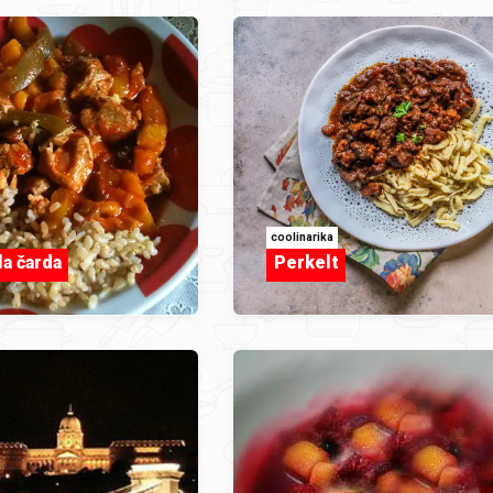
coolinarika
la čarda
Perkelt