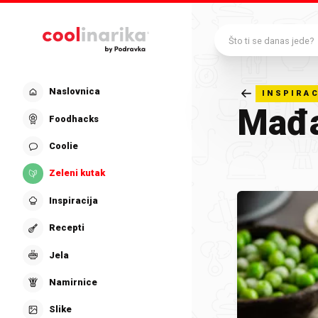
Preskoči na glavni sadržaj
Što ti se danas jede?
Naslovnica
INSPIRAC
Mađa
Foodhacks
Coolie
Zeleni kutak
Inspiracija
Recepti
Jela
Namirnice
Slike