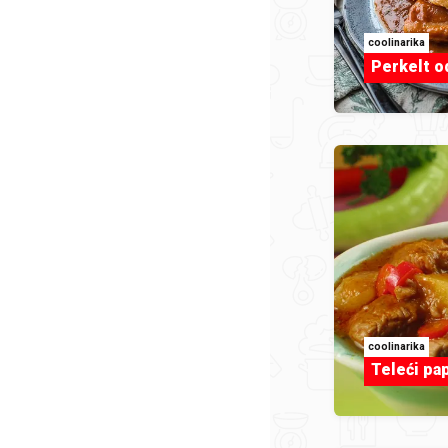
coolinarika
Perkelt o
coolinarika
Teleći pa