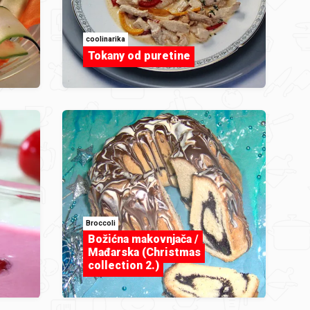
coolinarika
Tokany od puretine
Broccoli
Božićna makovnjača /
Mađarska (Christmas
collection 2.)