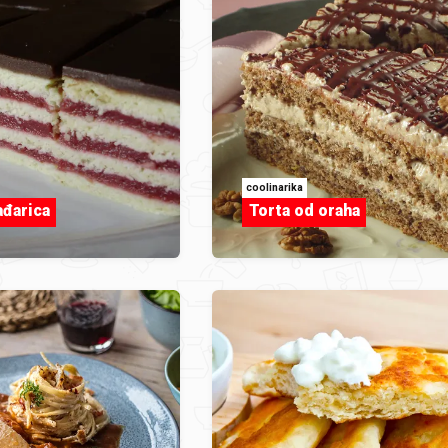
coolinarika
đarica
Torta od oraha