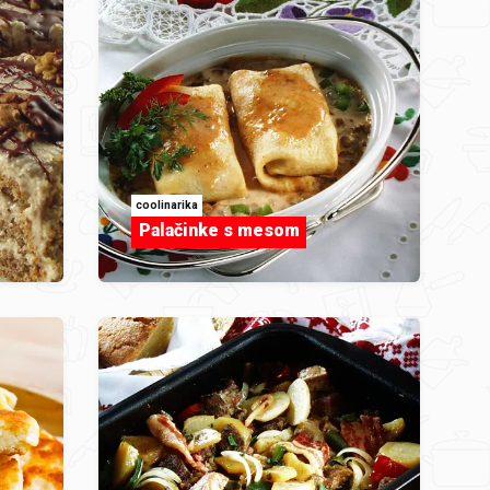
coolinarika
Palačinke s mesom