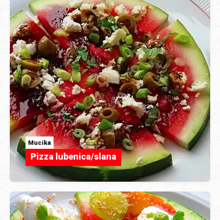
Mucika
Pizza lubenica/slana