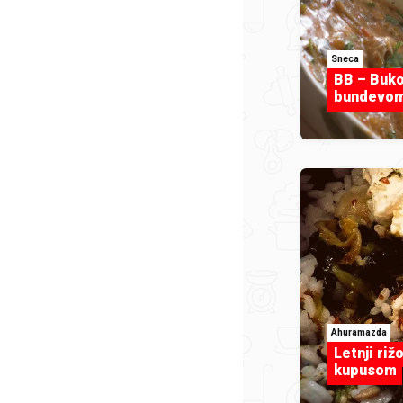
Sneca
BB – Buko
bundevo
Ahuramazda
Letnji riž
kupusom