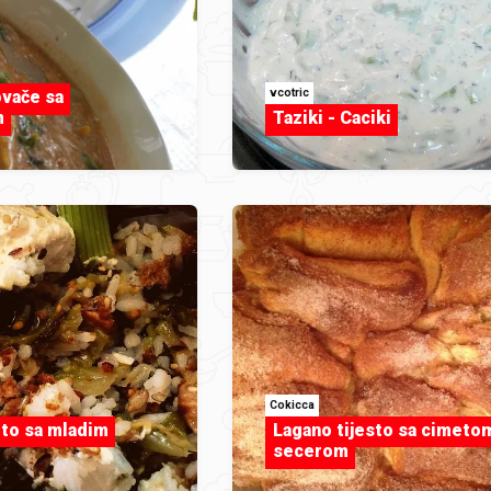
vcotric
vače sa
m
Taziki - Caciki
Cokicca
oto sa mladim
Lagano tijesto sa cimetom
secerom