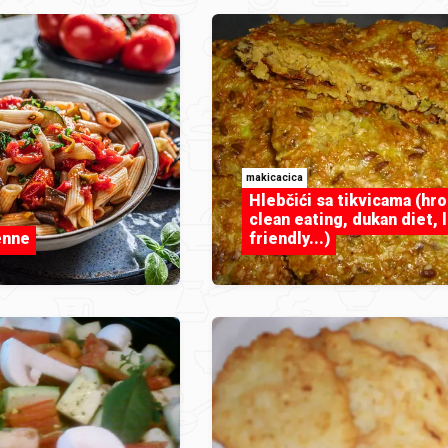
makicacica
Hlebčići sa tikvicama (hro
clean eating, dukan diet, 
enne
friendly...)