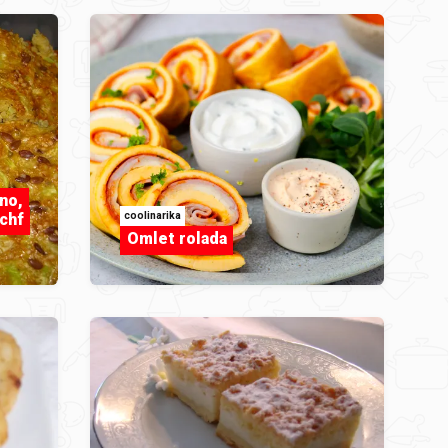
no,
coolinarika
lchf
Omlet rolada