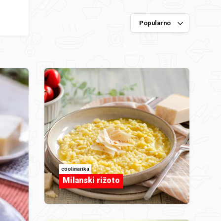
coolinarika
Milanski rižoto