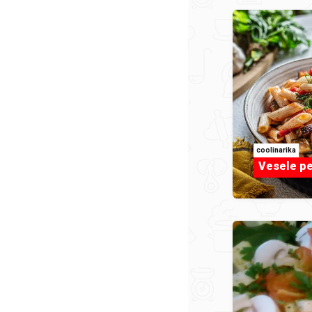
coolinarika
Vesele p