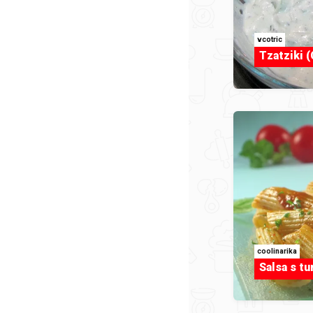
vcotric
Tzatziki (
coolinarika
Salsa s t