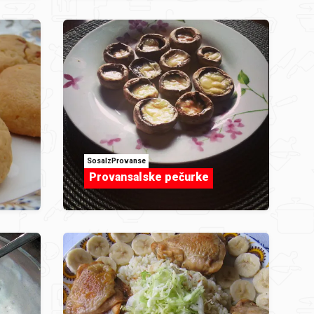
SosaIzProvanse
Provansalske pečurke