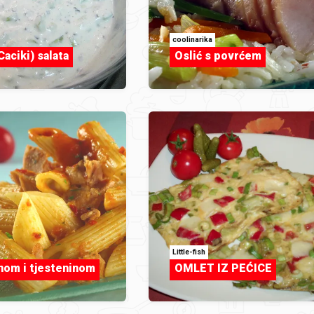
coolinarika
Caciki) salata
Oslić s povrćem
Little-fish
unom i tjesteninom
OMLET IZ PEĆICE