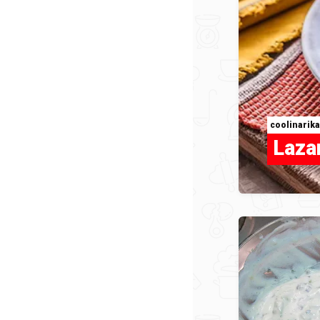
coolinarika
Lazan