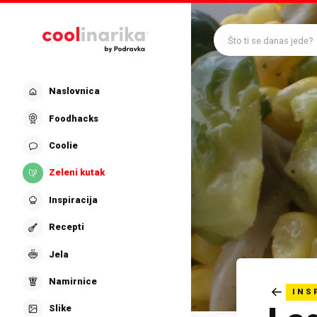
Preskoči na glavni sadržaj
Što ti se danas jede?
Naslovnica
Foodhacks
Coolie
Zeleni kutak
Inspiracija
Recepti
Jela
Namirnice
INS
Slike