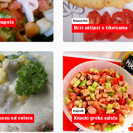
MaminSin
napola
Brzi uštipci s tikvicama
majcek
sosu od celera
Knacki grcka salata