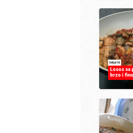
lidija16
Losos sa 
brzo i fino