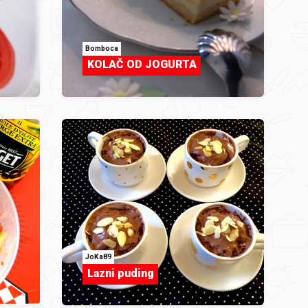
Bomboca
KOLAČ OD JOGURTA
JoKa89
Lazni puding