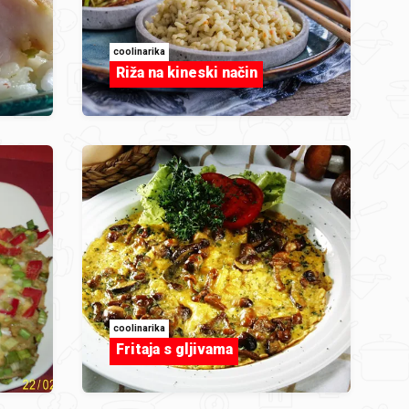
coolinarika
Riža na kineski način
coolinarika
Fritaja s gljivama