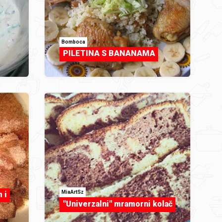
Bomboca
PILETINA S BANANAMA
MiaArtSz
 i
"Univerzalni" mramorni kolač