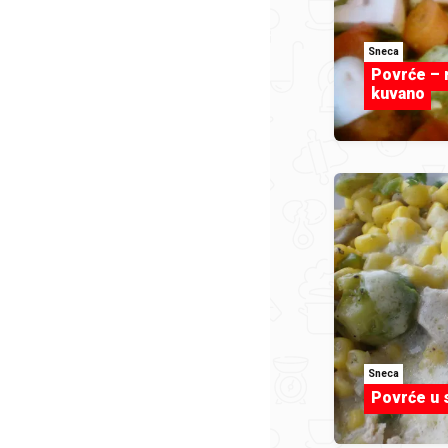
Sneca
Povrće – 
kuvano
Sneca
Povrće u 