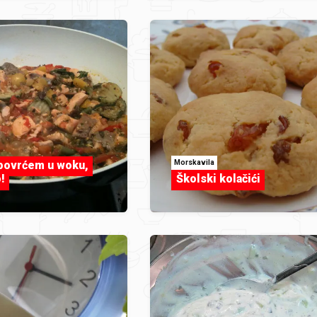
Morskavila
povrćem u woku,
!
Školski kolačići