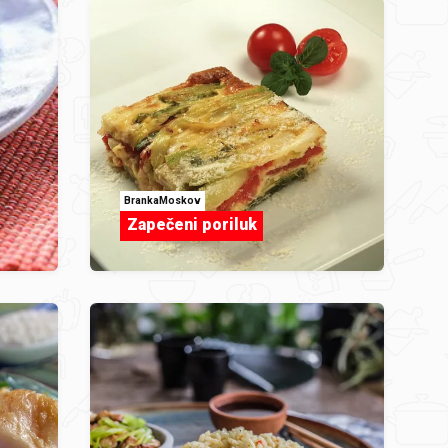
BrankaMoskov
Zapečeni poriluk