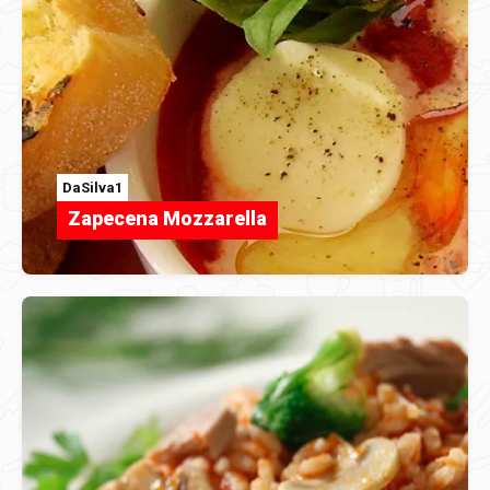
DaSilva1
Zapecena Mozzarella