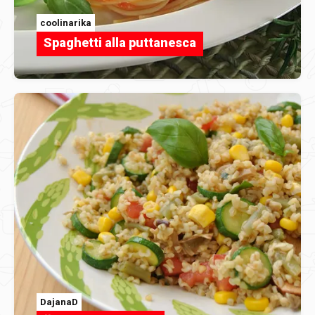
coolinarika
Spaghetti alla puttanesca
DajanaD