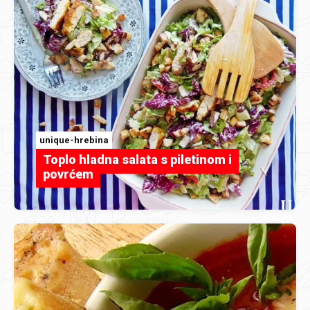
unique-hrebina
Toplo hladna salata s piletinom i
povrćem