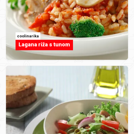
coolinarika
Lagana riža s tunom