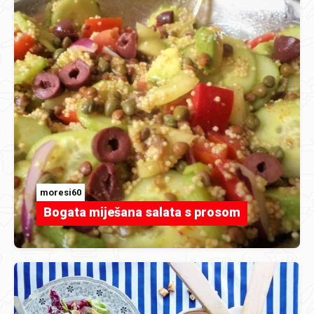
moresi60
Bogata miješana salata s prosom