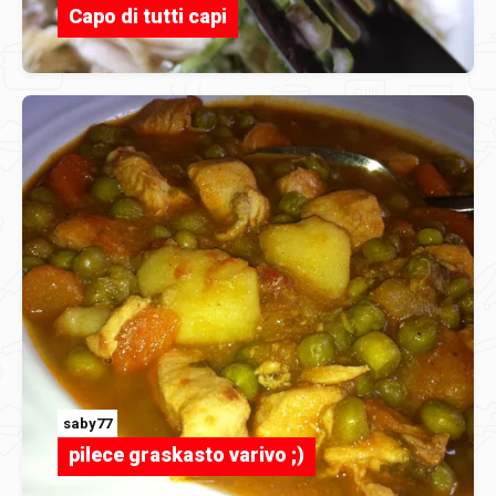
Capo di tutti capi
saby77
pilece graskasto varivo ;)