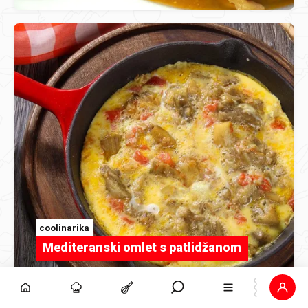
coolinarika
Mediteranski omlet s patlidžanom