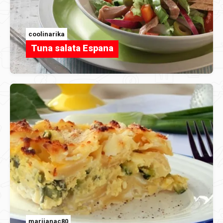
coolinarika
Tuna salata Espana
marijanac80