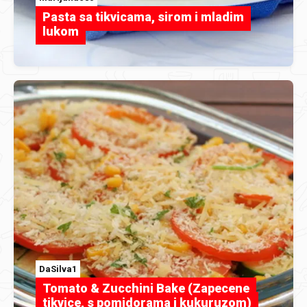
Pasta sa tikvicama, sirom i mladim
lukom
DaSilva1
Tomato & Zucchini Bake (Zapecene
tikvice, s pomidorama i kukuruzom)