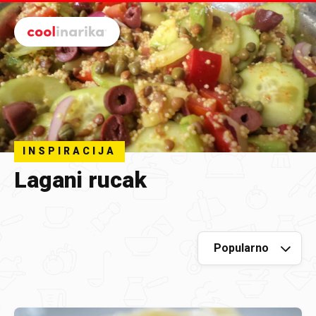
Preskoči na glavni sadržaj
INSPIRACIJA
Lagani rucak