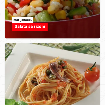
marijanac80
Salata sa rižom