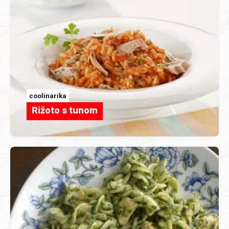
coolinarika
Rižoto s tunom