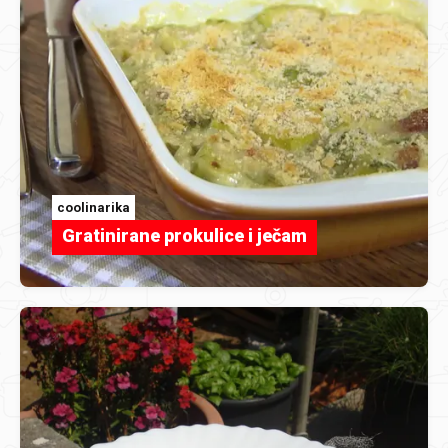
coolinarika
Gratinirane prokulice i ječam