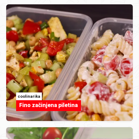
coolinarika
Fino začinjena piletina