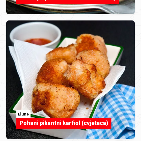
Elune
Pohani pikantni karfiol (cvjetaca)