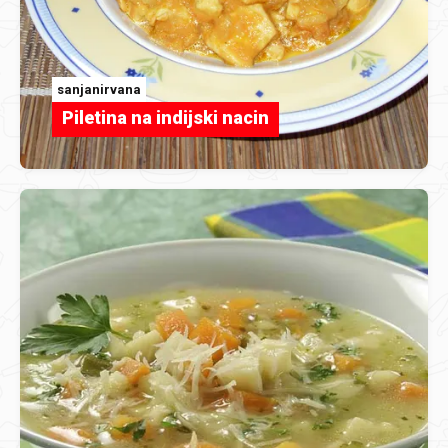
sanjanirvana
Piletina na indijski nacin