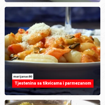
marijanac80
Tjestenina sa tikvicama i parmezanom