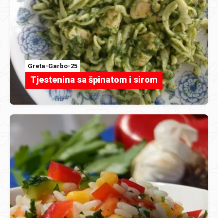
Greta-Garbo-25
Tjestenina sa špinatom i sirom