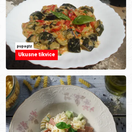
pupagtz
Ukusne tikvice