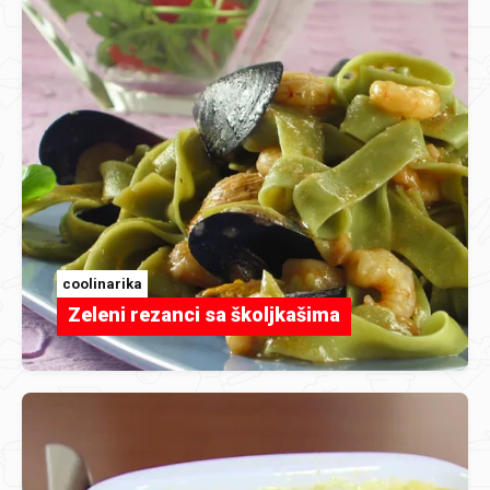
coolinarika
Zeleni rezanci sa školjkašima