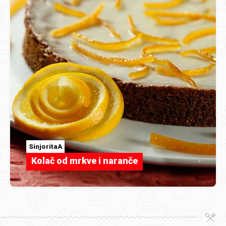
SinjoritaA
Kolač od mrkve i naranče