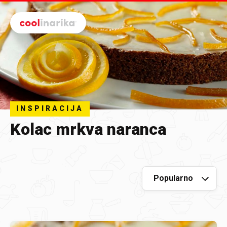
Preskoči na glavni sadržaj
INSPIRACIJA
Kolac mrkva naranca