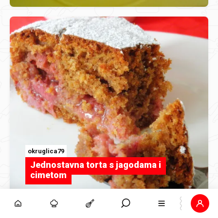
okruglica79
Jednostavna torta s jagodama i
cimetom