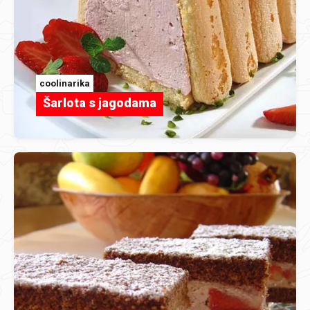
coolinarika
Šarlota s jagodama