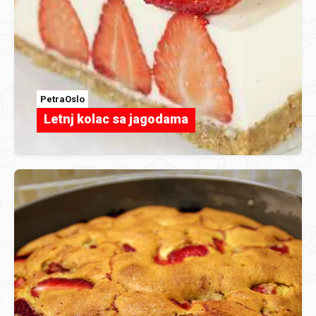
PetraOslo
Letnj kolac sa jagodama