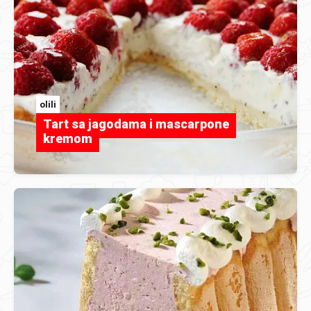
olili
Tart sa jagodama i mascarpone
kremom