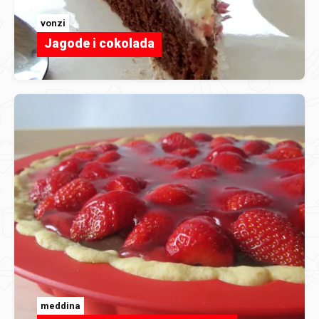
vonzi
Jagode i cokolada
meddina