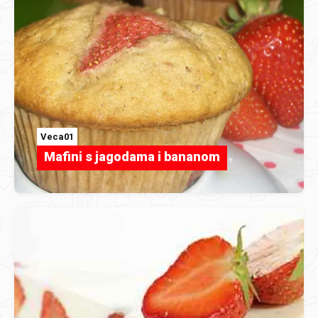
Veca01
Mafini s jagodama i bananom