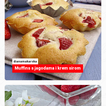
dianamakarska
Muffins s jagodama i krem sirom