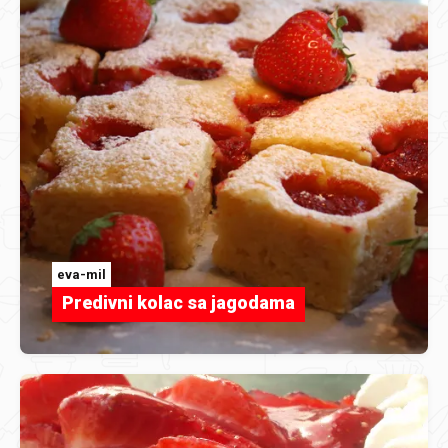
eva-mil
Predivni kolac sa jagodama