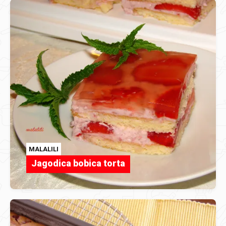
MALALILI
Jagodica bobica torta