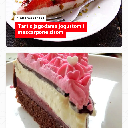
dianamakarska
Tart s jagodama jogurtom i
mascarpone sirom