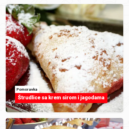
Pomoravka
Štrudlice sa krem sirom i jagodama