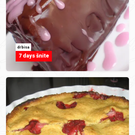
drbisa
7 days šnite