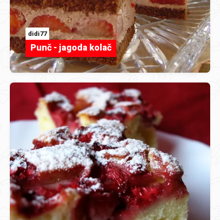
didi77
Punč - jagoda kolač