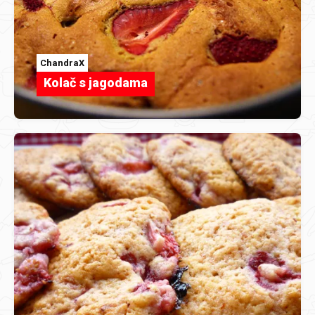
ChandraX
Kolač s jagodama