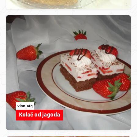
visnjatg
Kolač od jagoda