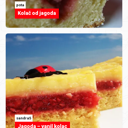
pota
Kolač od jagoda
sandra5
Jagoda – vanil kolac