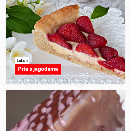
LaLun
Pita s jagodama