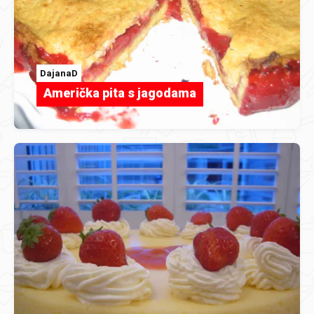
DajanaD
Američka pita s jagodama