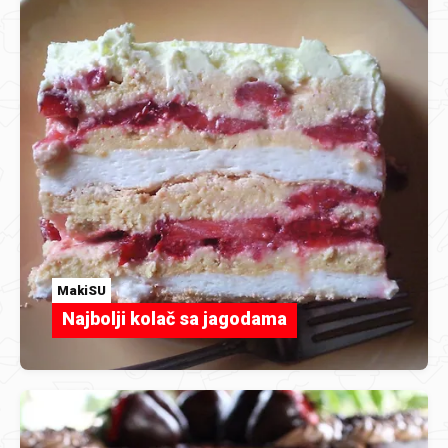
MakiSU
Najbolji kolač sa jagodama