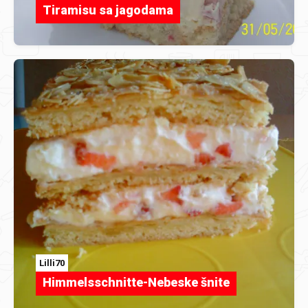
Tiramisu sa jagodama
Lilli70
Himmelsschnitte-Nebeske šnite