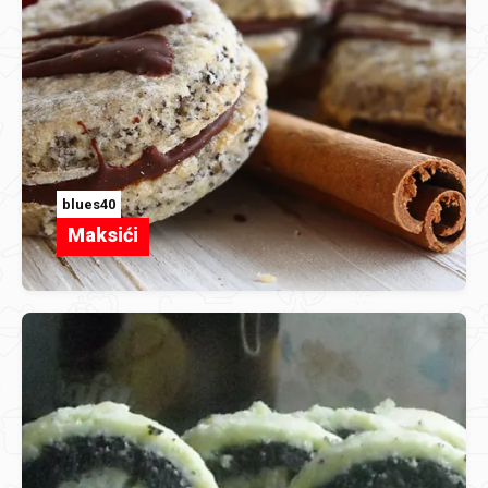
blues40
Maksići