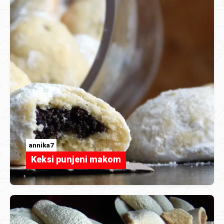
annika7
Keksi punjeni makom