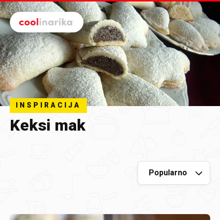
Preskoči na glavni sadržaj
INSPIRACIJA
Keksi mak