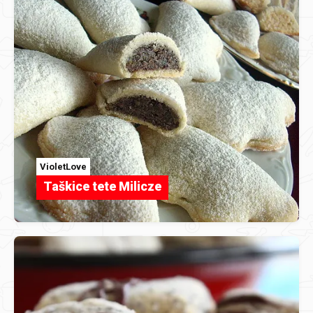
VioletLove
Taškice tete Milicze