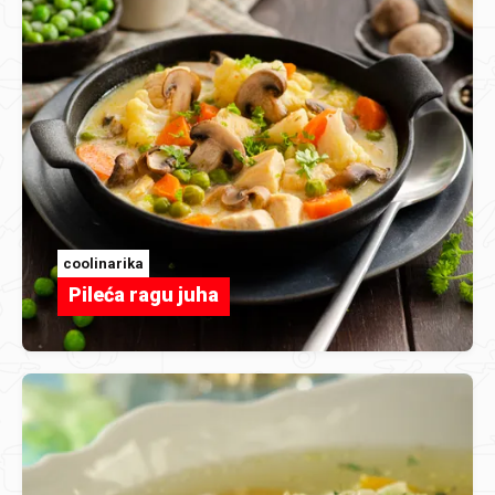
coolinarika
Pileća ragu juha