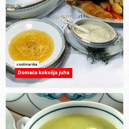
coolinarika
Domaća kokošja juha