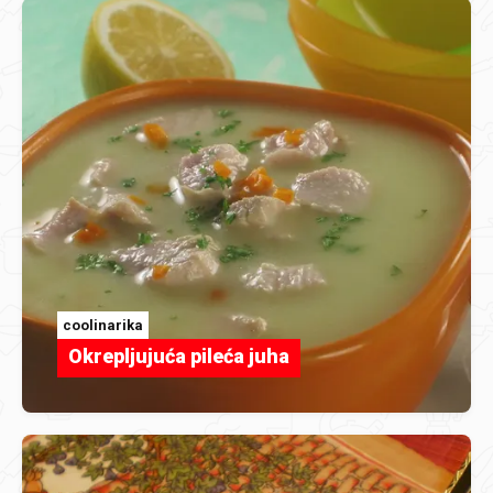
coolinarika
Okrepljujuća pileća juha