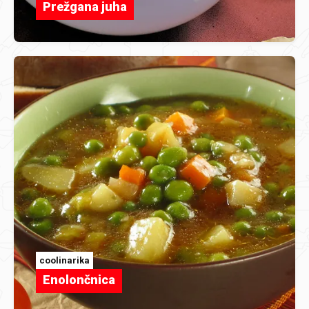
Prežgana juha
coolinarika
Enolončnica