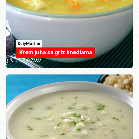
KetyMartini
Krem juha sa griz knedlama