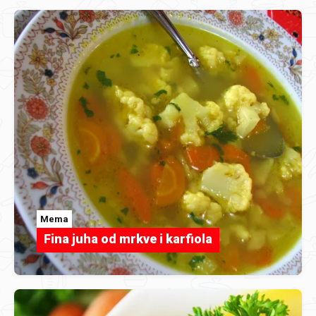
Mema
Fina juha od mrkve i karfiola