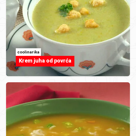
coolinarika
Krem juha od povrća