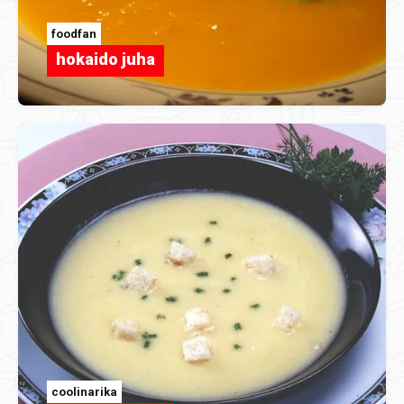
foodfan
hokaido juha
coolinarika