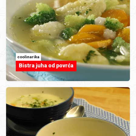
coolinarika
Bistra juha od povrća