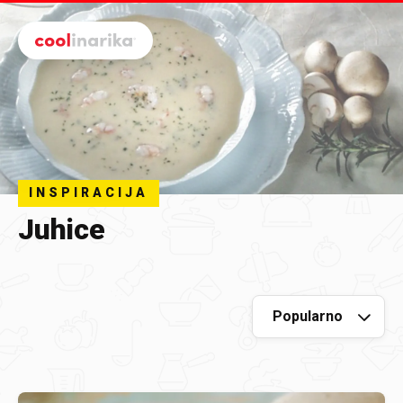
Preskoči na glavni sadržaj
INSPIRACIJA
Juhice