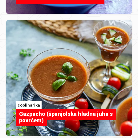
coolinarika
Gazpacho (španjolska hladna juha s
povrćem)