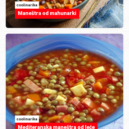
coolinarika
Maneštra od mahunarki
coolinarika
Mediteranska maneštra od leće