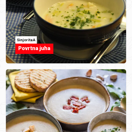
SinjoritaA
Povrtna juha