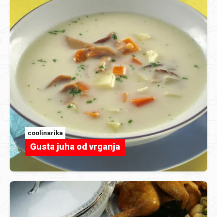
coolinarika
Gusta juha od vrganja