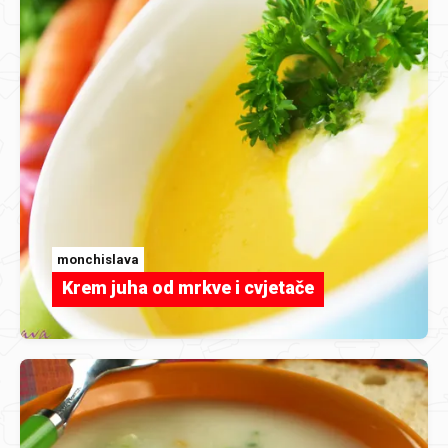
monchislava
Krem juha od mrkve i cvjetače