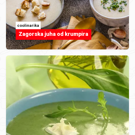
coolinarika
Zagorska juha od krumpira