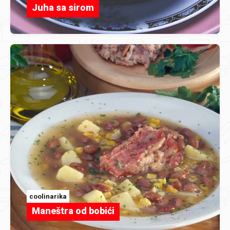
Juha sa sirom
coolinarika
Maneštra od bobići