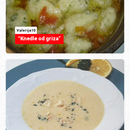
Valerija10
“Knedle od griza”