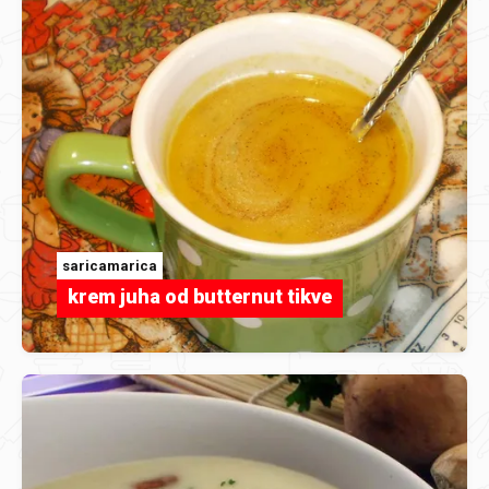
saricamarica
krem juha od butternut tikve