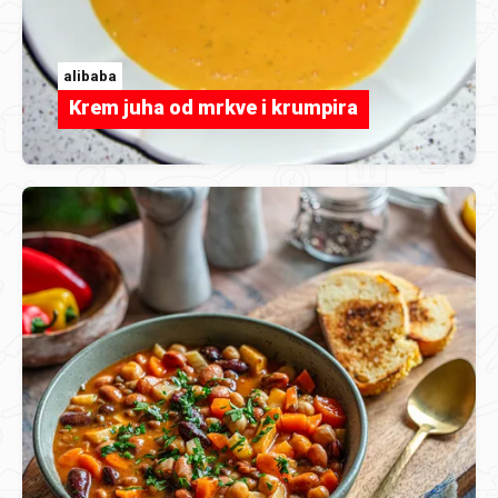
alibaba
Krem juha od mrkve i krumpira