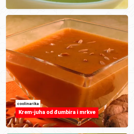
coolinarika
Krem-juha od đumbira i mrkve