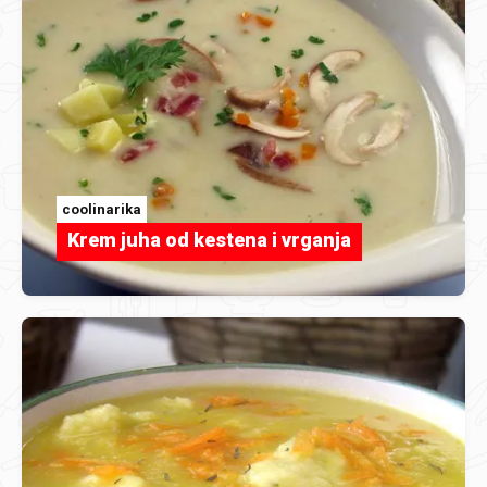
coolinarika
Krem juha od kestena i vrganja