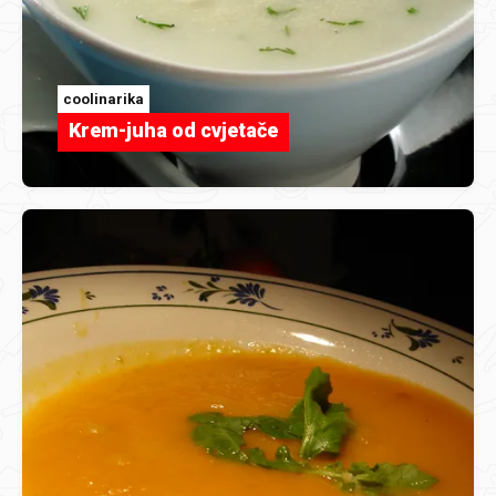
coolinarika
Krem-juha od cvjetače