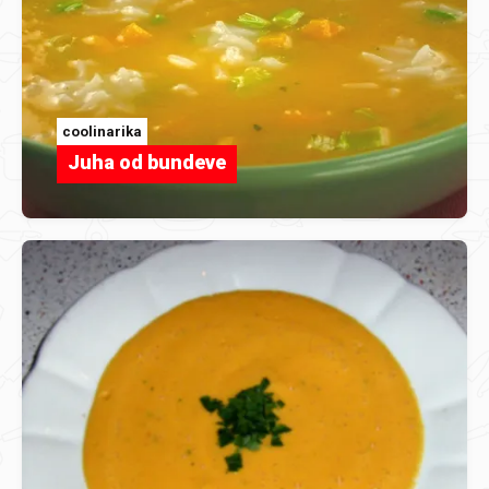
coolinarika
Juha od bundeve