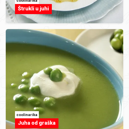
coolinarika
Štrukli u juhi
coolinarika
Juha od graška