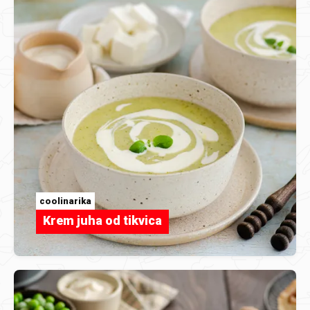
coolinarika
Krem juha od tikvica