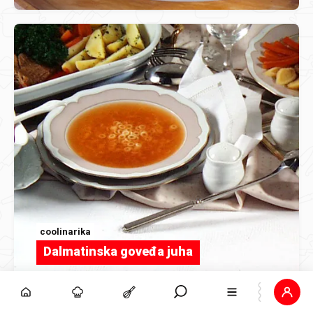
coolinarika
Dalmatinska goveđa juha