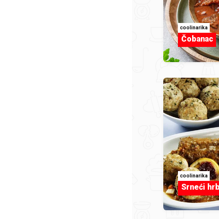
coolinarika
Čobanac
coolinarika
Srneći hrb