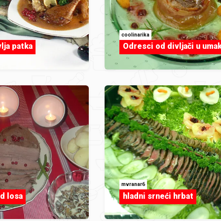
coolinarika
vlja patka
Odresci od divljači u uma
mvranar6
d losa
hladni srneći hrbat