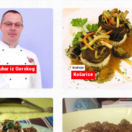
bistroje
kuhar iz Gorskog
Košarice