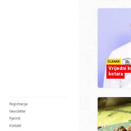
ČLANAK
Vrijedni 
kotara
Registracija
Newsletter
Rječnik
Kontakt