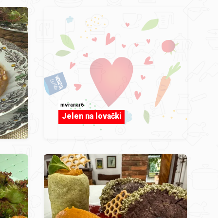
mvranar6
Jelen na lovački