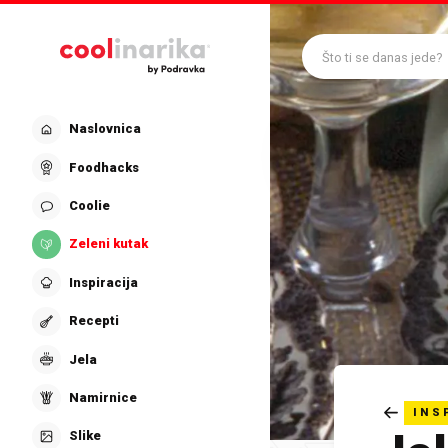
Preskoči na glavni sadržaj
Što ti se danas jede?
Naslovnica
Foodhacks
Coolie
Zeleni kutak
Inspiracija
Recepti
Jela
Namirnice
INS
Slike