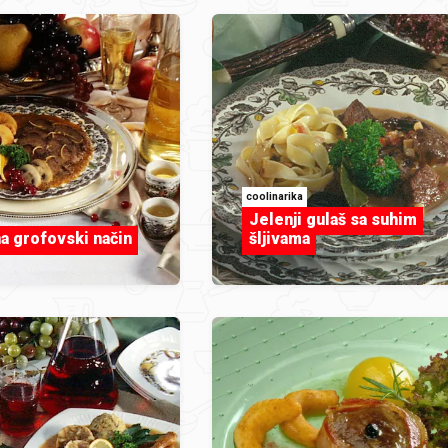
coolinarika
Jelenji gulaš sa suhim
a grofovski način
šljivama