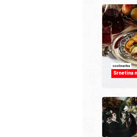
coolinarika
Srnetina n