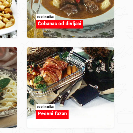
coolinarika
Čobanac od divljači
coolinarika
Pečeni fazan