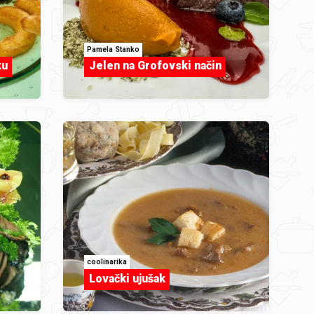
Pamela Stanko
ku
Jelen na Grofovski način
coolinarika
Lovački ujušak