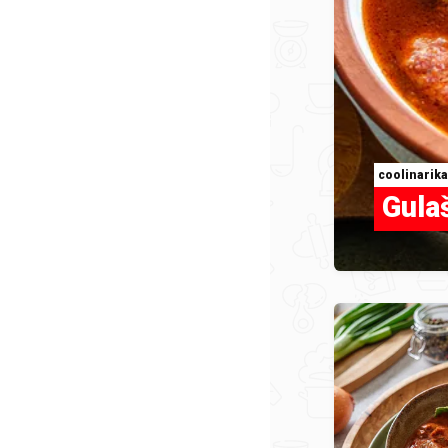
coolinarika
Gulaš