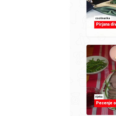
coolinarika
Pirjana di
rijeka
Pecenje o