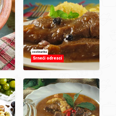
coolinarika
Srneći odresci