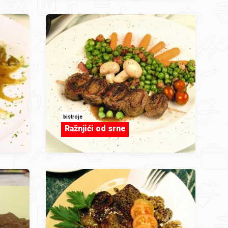
bistroje
Ražnjići od srne