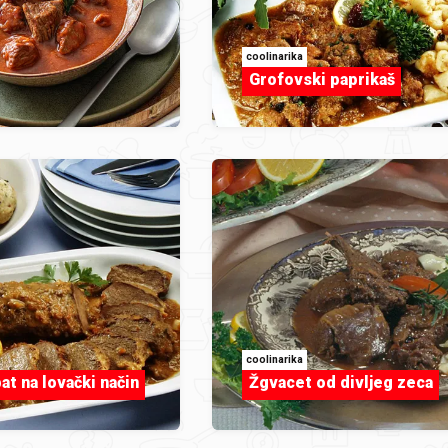
coolinarika
Grofovski paprikaš
coolinarika
at na lovački način
Žgvacet od divljeg zeca