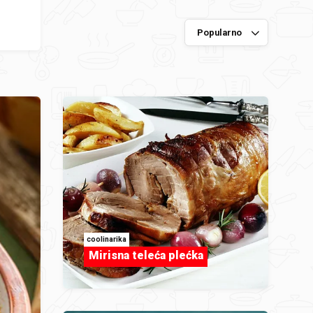
coolinarika
Mirisna teleća plećka