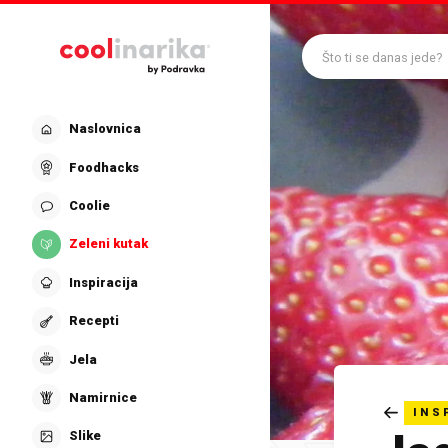
Preskoči na glavni sadržaj
Što ti se danas jede?
Naslovnica
Foodhacks
Coolie
Zeleni kutak
Inspiracija
Recepti
Jela
Namirnice
INS
Slike