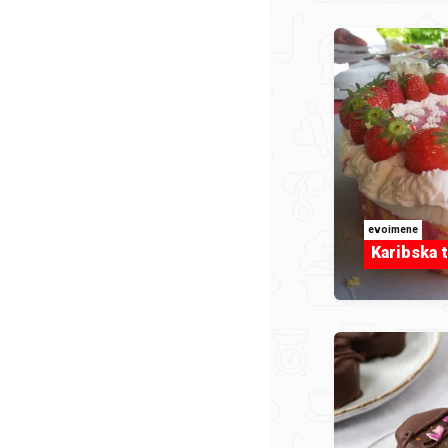
evoimene
Karibska 