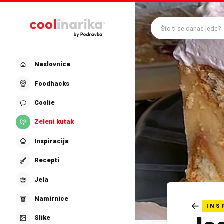
Preskoči na glavni sadržaj
Što ti se danas jede?
Naslovnica
Foodhacks
Coolie
Zeleni kutak
Inspiracija
Recepti
Jela
Namirnice
INS
Slike