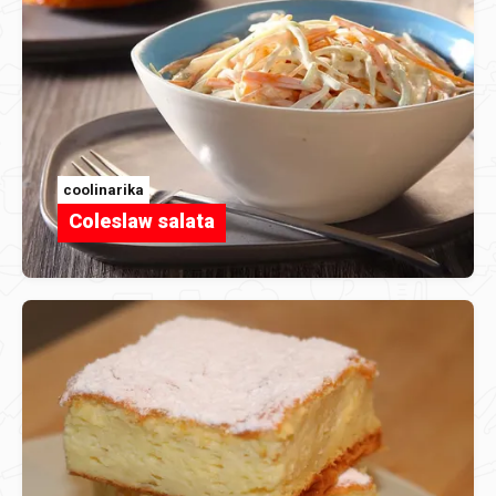
coolinarika
Coleslaw salata