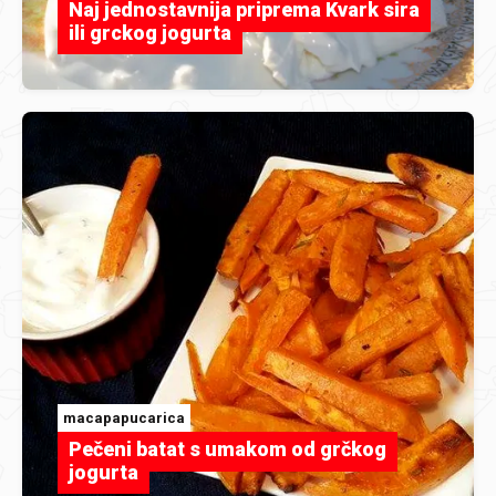
Naj jednostavnija priprema Kvark sira
ili grckog jogurta
macapapucarica
Pečeni batat s umakom od grčkog
jogurta