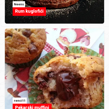
Neens
Rum kuglofići
renci11
Pekarski muffini