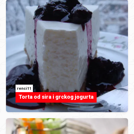
renci11
Torta od sira i grckog jogurta