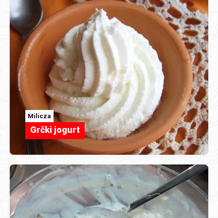
Milicza
Grčki jogurt