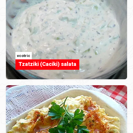
vcotric
Tzatziki (Caciki) salata