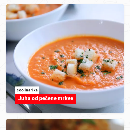
coolinarika
Juha od pečene mrkve