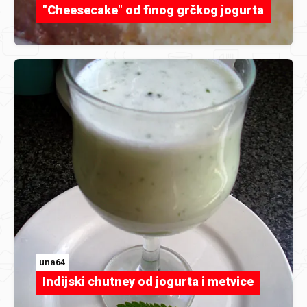
"Cheesecake" od finog grčkog jogurta
una64
Indijski chutney od jogurta i metvice