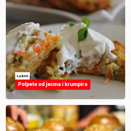
LuAnn
Polpete od jecma i krumpira