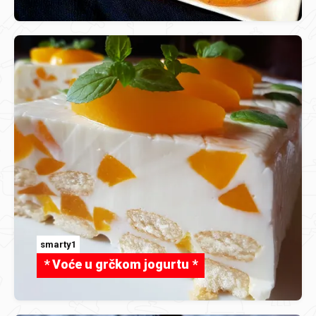
smarty1
* Voće u grčkom jogurtu *