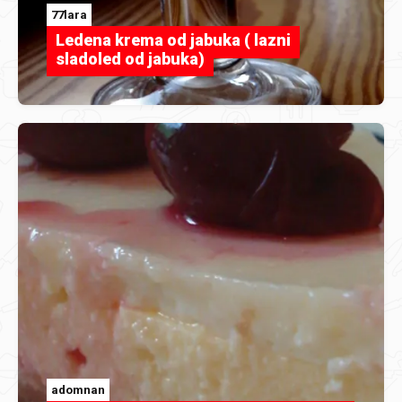
77lara
Ledena krema od jabuka ( lazni
sladoled od jabuka)
adomnan