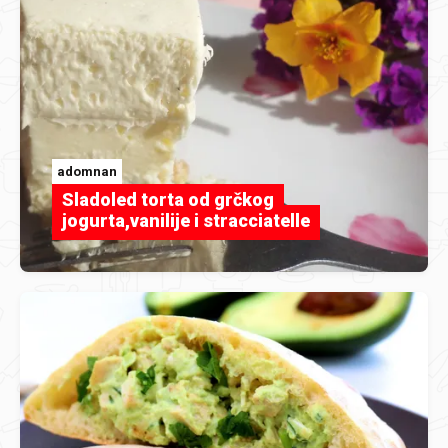
adomnan
Sladoled torta od grčkog
jogurta,vanilije i stracciatelle