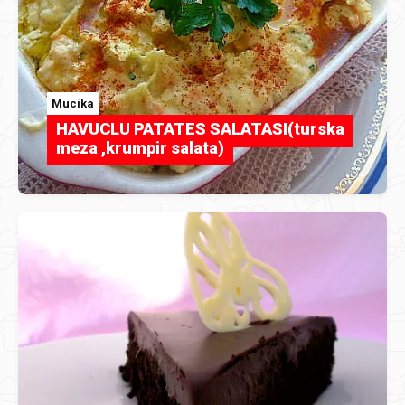
Mucika
HAVUCLU PATATES SALATASI(turska
meza ,krumpir salata)