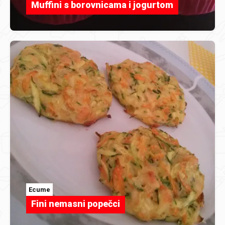
Muffini s borovnicama i jogurtom
Ecume
Fini nemasni popečci