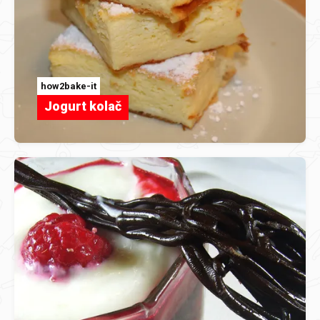
how2bake-it
Jogurt kolač