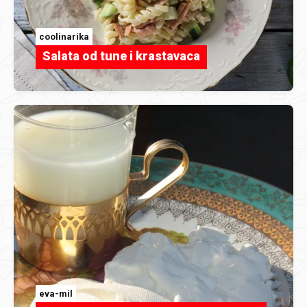
coolinarika
Salata od tune i krastavaca
eva-mil