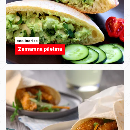
coolinarika
Zamamna piletina