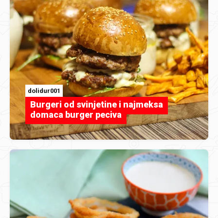
dolidur001
Burgeri od svinjetine i najmeksa
domaca burger peciva