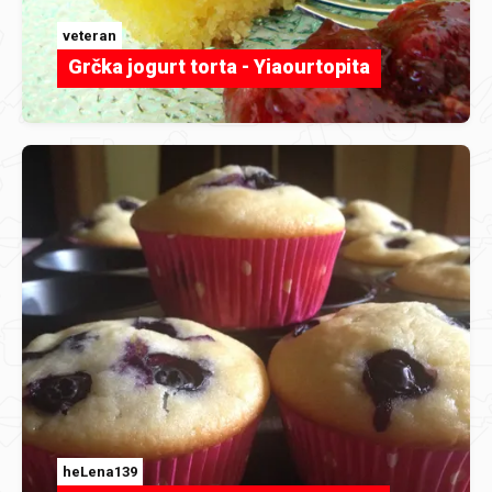
veteran
Grčka jogurt torta - Yiaourtopita
heLena139