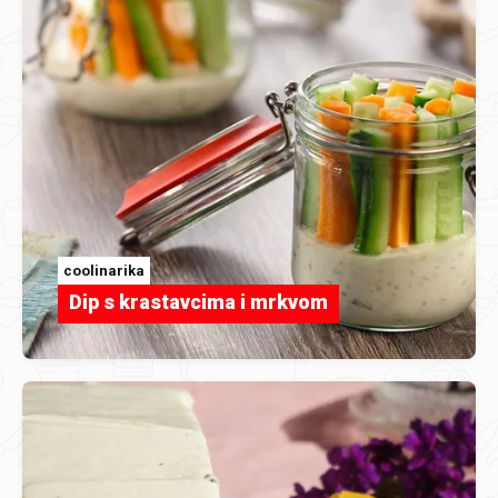
coolinarika
Dip s krastavcima i mrkvom