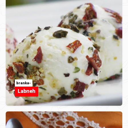
branka-
Labneh