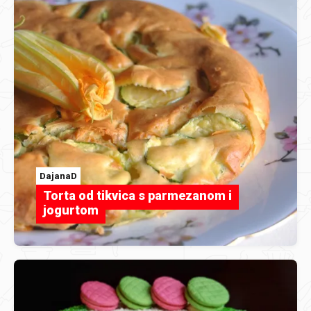
DajanaD
Torta od tikvica s parmezanom i
jogurtom