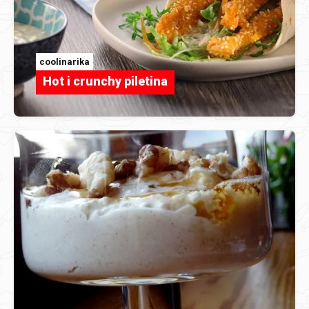
coolinarika
Hot i crunchy piletina