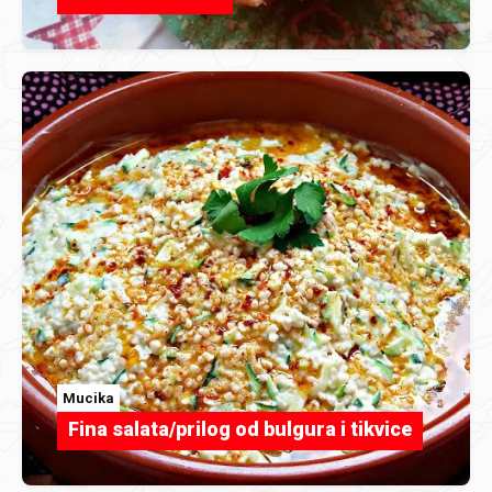
Mucika
Fina salata/prilog od bulgura i tikvice