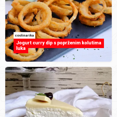
coolinarika
Jogurt curry dip s poprženim kolutima
luka