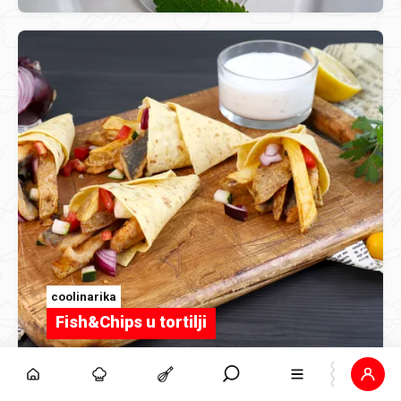
coolinarika
Fish&Chips u tortilji