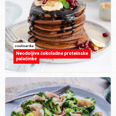
coolinarika
Neodoljive čokoladne proteinske
palačinke