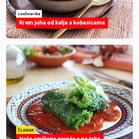
coolinarika
Krem juha od kelja s kobasicama
ČLANAK
Naše omiljeno povrće s ne tako