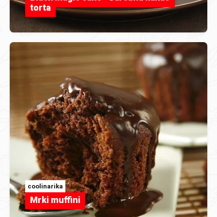
torta
coolinarika
Mrki muffini