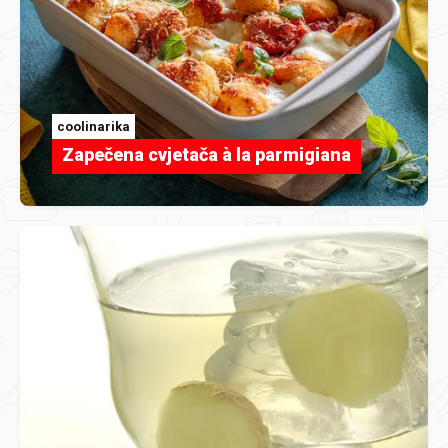
coolinarika
Zapečena cvjetača à la parmigiana