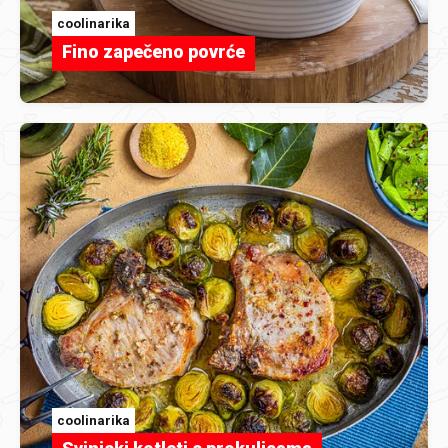
coolinarika
Fino zapečeno povrće
coolinarika