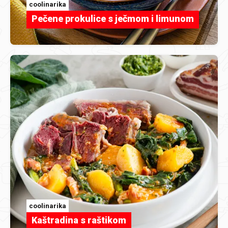
coolinarika
Pečene prokulice s ječmom i limunom
coolinarika
Kaštradina s raštikom