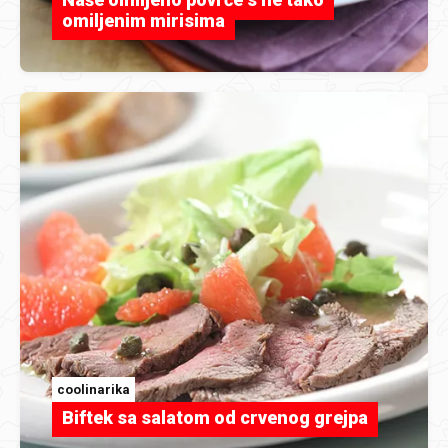
omiljenim mirisima
coolinarika
Biftek sa salatom od crvenog grejpa