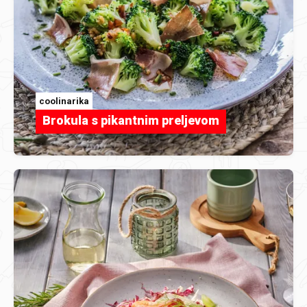
coolinarika
Brokula s pikantnim preljevom