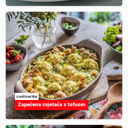
coolinarika
Zapečena cvjetača s tofuom