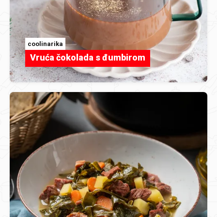
coolinarika
Vruća čokolada s đumbirom