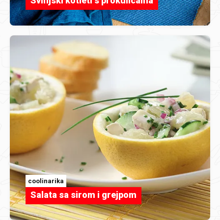
Svinjski kotleti s prokulicama
coolinarika
Salata sa sirom i grejpom