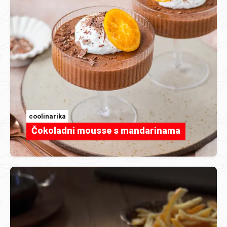
coolinarika
Čokoladni mousse s mandarinama