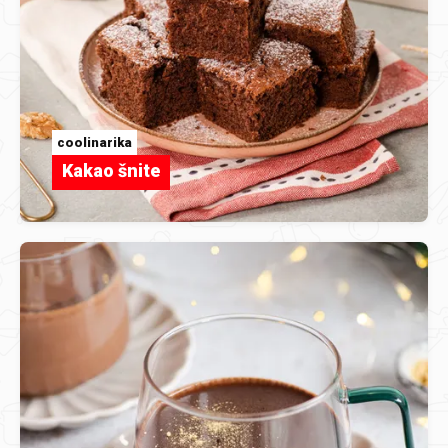
coolinarika
Kakao šnite