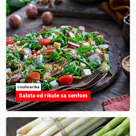
coolinarika
Salata od rikule sa senfom