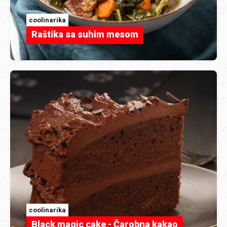
coolinarika
Raštika sa suhim mesom
coolinarika
Black magic cake - Čarobna kakao