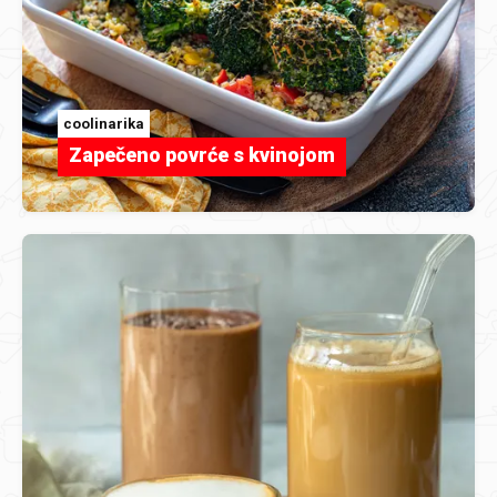
coolinarika
Zapečeno povrće s kvinojom