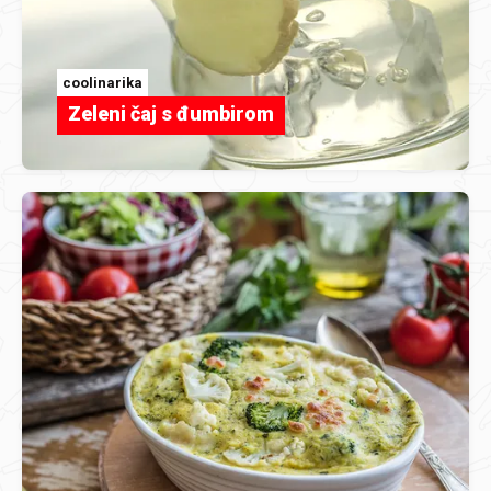
coolinarika
Zeleni čaj s đumbirom