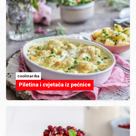
coolinarika
Piletina i cvjetača iz pećnice