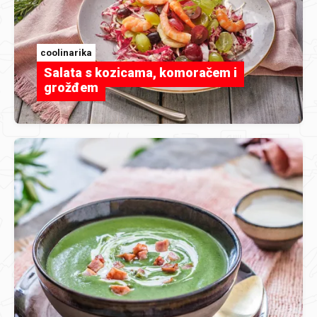
coolinarika
Salata s kozicama, komoračem i
grožđem