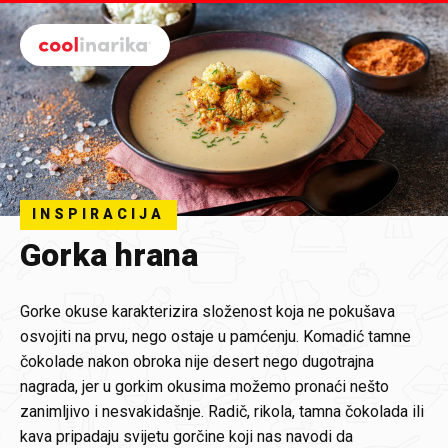
Preskoči na glavni sadržaj
INSPIRACIJA
Gorka hrana
Gorke okuse karakterizira složenost koja ne pokušava
osvojiti na prvu, nego ostaje u pamćenju. Komadić tamne
čokolade nakon obroka nije desert nego dugotrajna
nagrada, jer u gorkim okusima možemo pronaći nešto
zanimljivo i nesvakidašnje. Radič, rikola, tamna čokolada ili
kava pripadaju svijetu gorčine koji nas navodi da