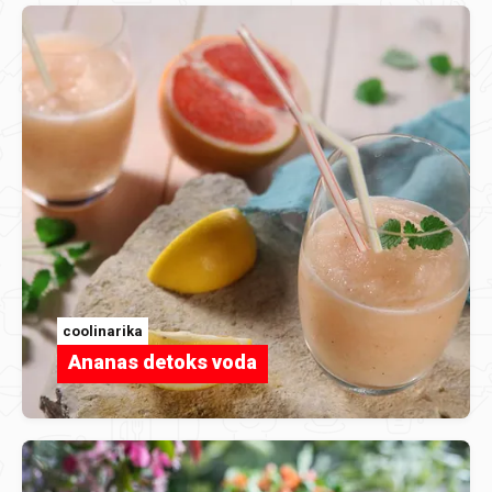
coolinarika
Ananas detoks voda