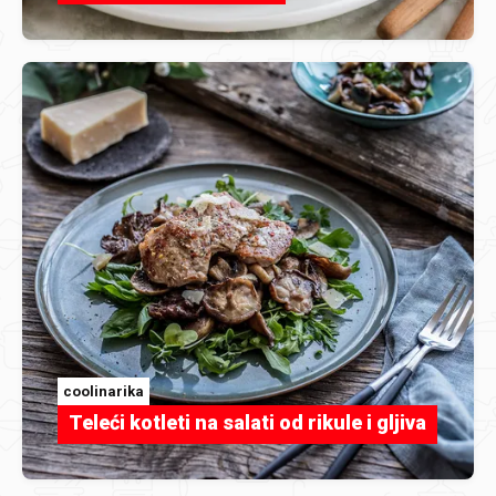
coolinarika
Teleći kotleti na salati od rikule i gljiva