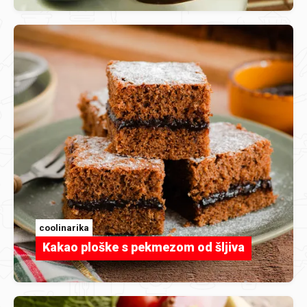
coolinarika
Kakao ploške s pekmezom od šljiva