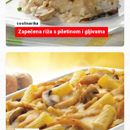
coolinarika
Zapečena riža s piletinom i gljivama