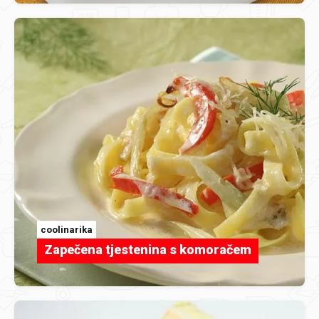
coolinarika
Zapečena tjestenina s komoračem