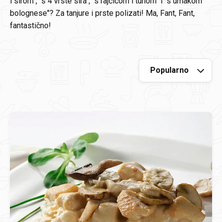
i sirom", "s 4 vrste sira", "s rajčicom i tunom" i "s umakom
bolognese"? Za tanjure i prste polizati! Ma, Fant, Fant,
fantastično!