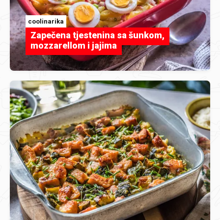
coolinarika
Zapečena tjestenina sa šunkom,
mozzarellom i jajima