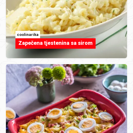
coolinarika
Zapečena tjestenina sa sirom