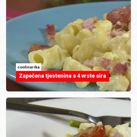
coolinarika
Zapečena tjestenina s 4 vrste sira