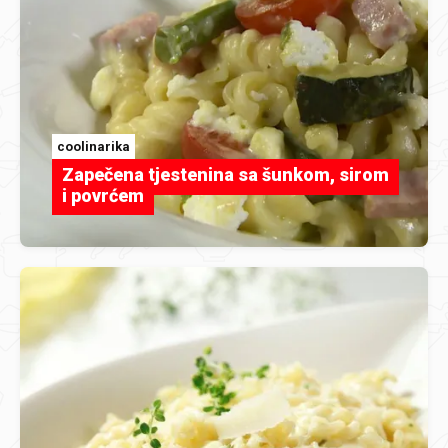
coolinarika
Zapečena tjestenina sa šunkom, sirom
i povrćem