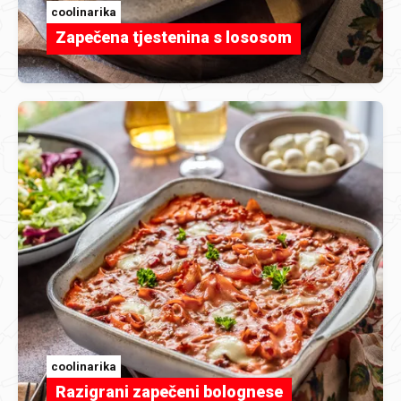
coolinarika
Zapečena tjestenina s lososom
coolinarika
Razigrani zapečeni bolognese