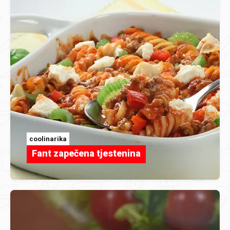
coolinarika
Fant zapečena tjestenina