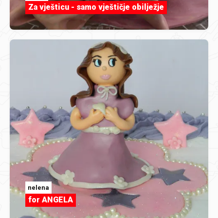
Za vješticu - samo vještičje obilježje
nelena
for ANGELA