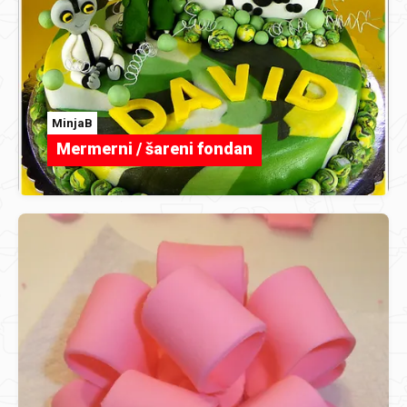
MinjaB
Mermerni / šareni fondan