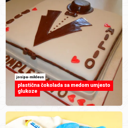
josipa-mikleus
plastična čokolada sa medom umjesto
glukoze