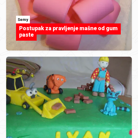
Semy
Postupak za pravljenje mašne od gum
paste