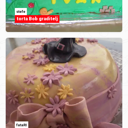
stefe
torta Bob graditelj
fataRI