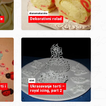
dianamakarska
de
Dekorativni rolad
alek
ti i
Ukrasavanje torti –
royal icing, part 2