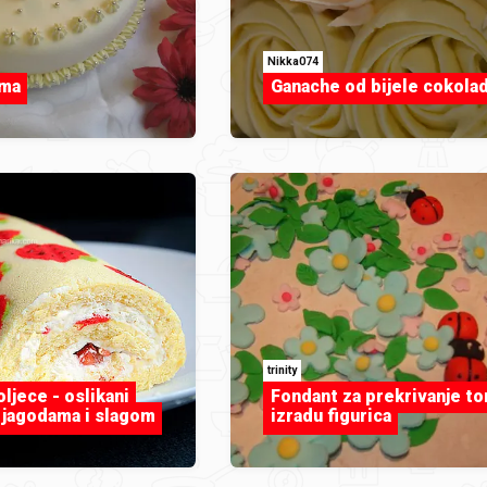
Nikka074
ema
Ganache od bijele cokola
trinity
ljece - oslikani
Fondant za prekrivanje tor
a jagodama i slagom
izradu figurica