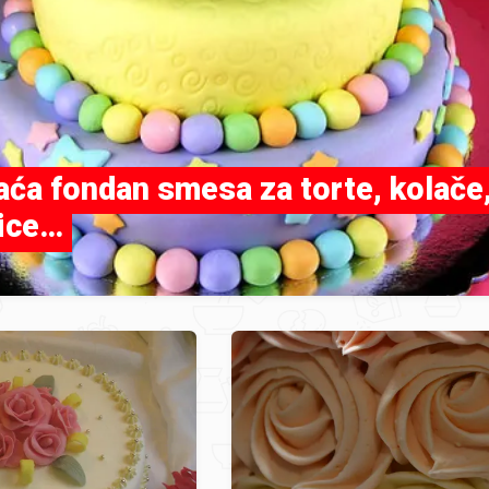
ća fondan smesa za torte, kolače
rice…