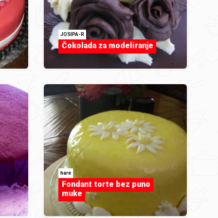
JOSIPA-R
Čokolada za modeliranje
hare
Fondant torte bez puno
muke