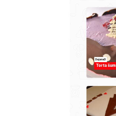
DajanaD
Torta šum