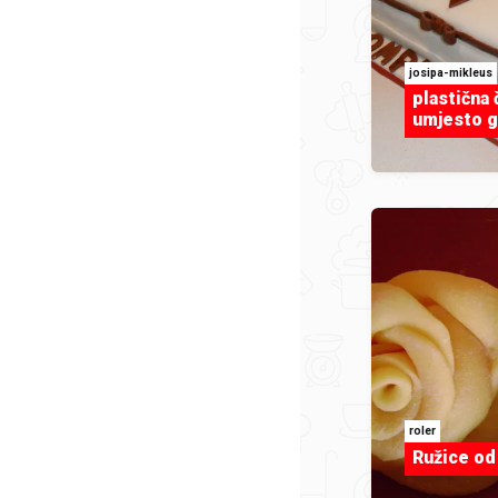
josipa-mikleus
plastična
umjesto g
roler
Ružice od