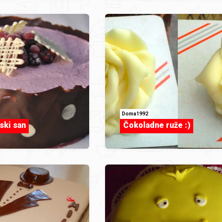
Doma1992
ski san
Čokoladne ruže :)