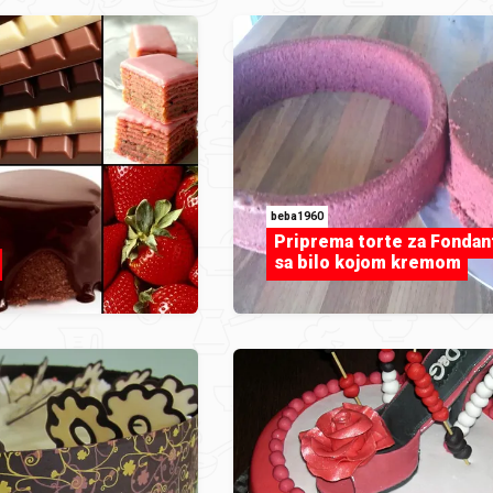
beba1960
Priprema torte za Fondan
sa bilo kojom kremom