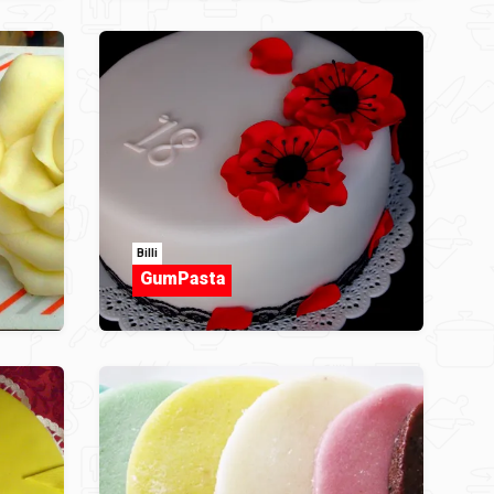
Billi
GumPasta