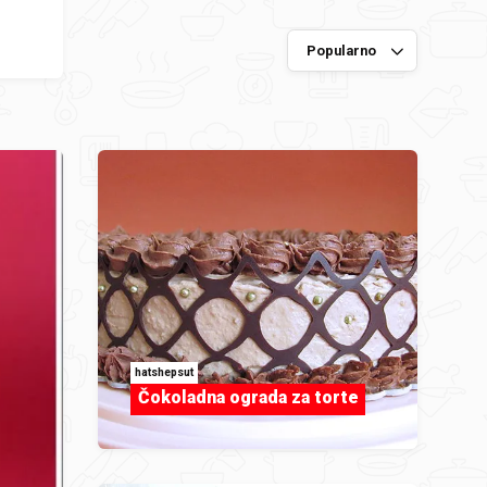
hatshepsut
Čokoladna ograda za torte