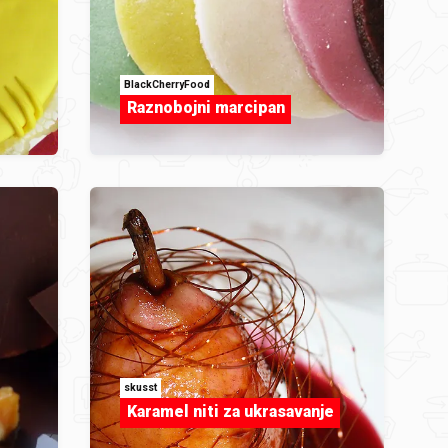
BlackCherryFood
Raznobojni marcipan
skusst
Karamel niti za ukrasavanje