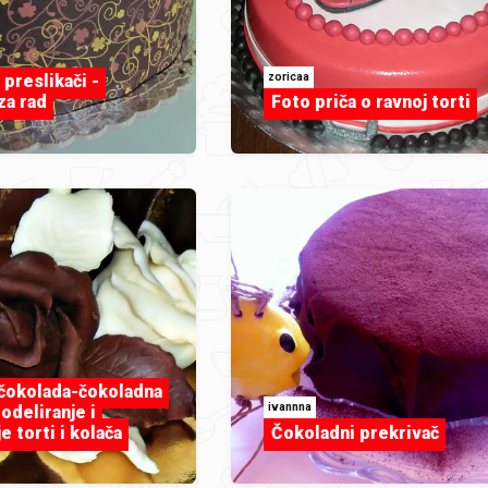
zoricaa
preslikači -
za rad
Foto priča o ravnoj torti
 čokolada-čokoladna
ivannna
odeliranje i
e torti i kolača
Čokoladni prekrivač