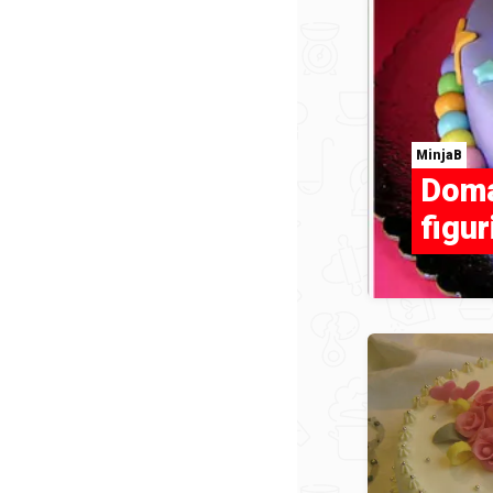
MinjaB
Doma
figu