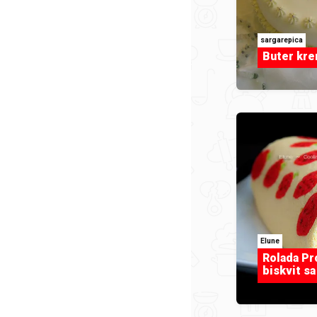
sargarepica
Buter kr
Elune
Rolada Pro
biskvit s