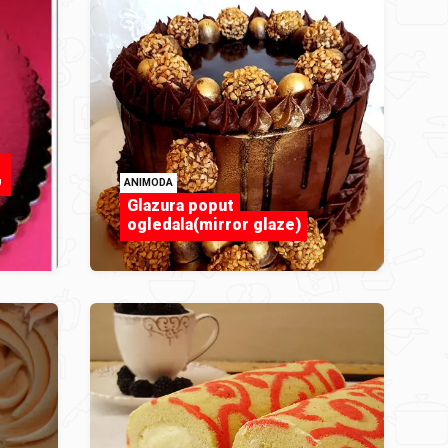
,
ANIMODA
Glazura poput
ogledala(mirror glaze)