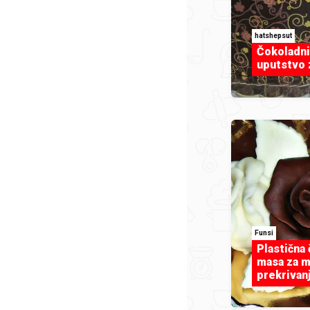
hatshepsut
Čokoladni 
uputstvo 
Funsi
Plastična
masa za m
prekrivanj