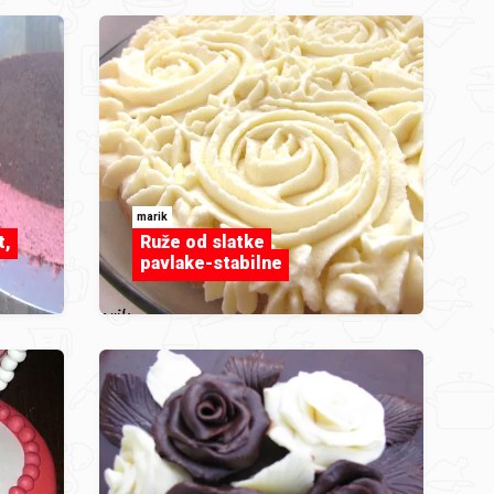
marik
t,
Ruže od slatke
pavlake-stabilne