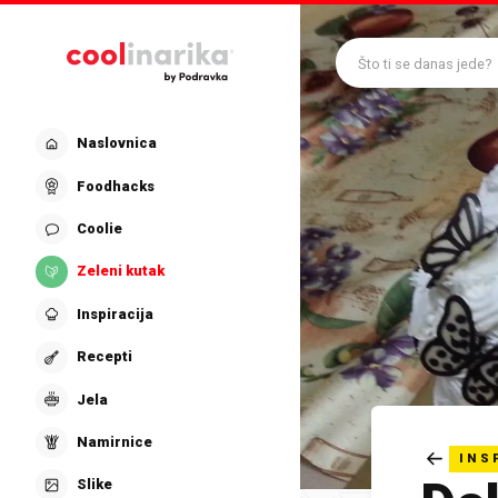
Preskoči na glavni sadržaj
Što ti se danas jede?
Naslovnica
Foodhacks
Coolie
Zeleni kutak
Inspiracija
Recepti
Jela
Namirnice
INS
Slike