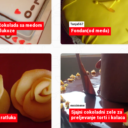
Tanja567
 čokolada sa medom
lukoze
Fondan(od meda)
evoimene
Sjajni cokoladni zele za
 ratluka
preljevanje torti i kolaca