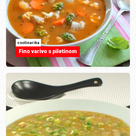
coolinarika
Fino varivo s piletinom