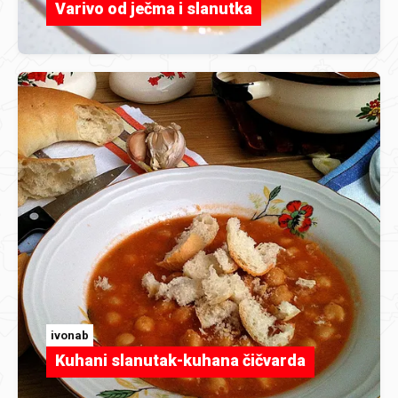
Varivo od ječma i slanutka
ivonab
Kuhani slanutak-kuhana čičvarda