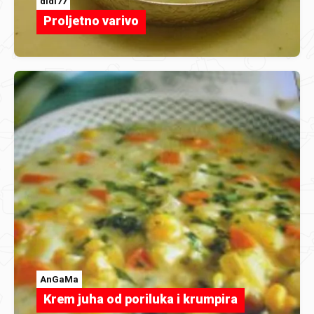
didi77
Proljetno varivo
AnGaMa
Krem juha od poriluka i krumpira