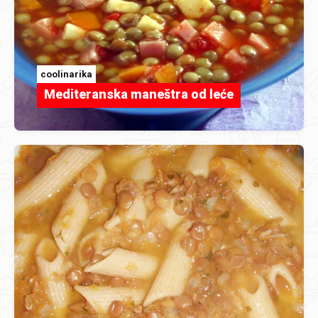
coolinarika
Mediteranska maneštra od leće