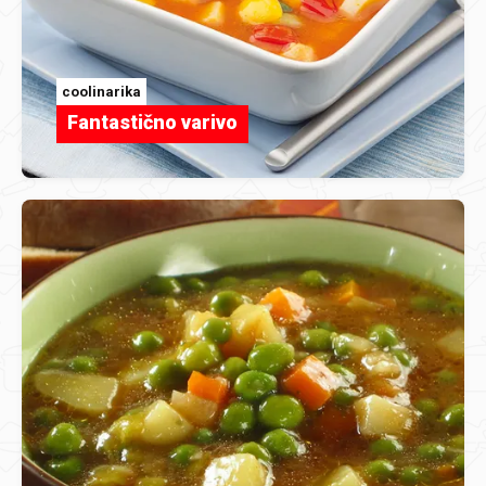
coolinarika
Fantastično varivo