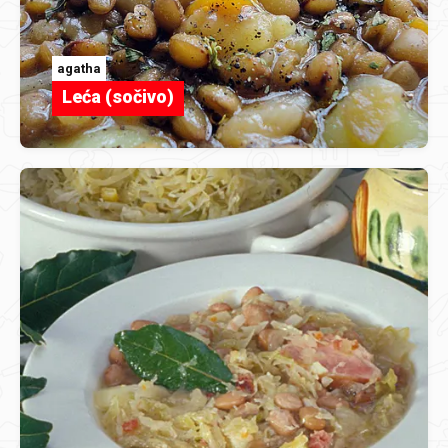
agatha
Leća (sočivo)