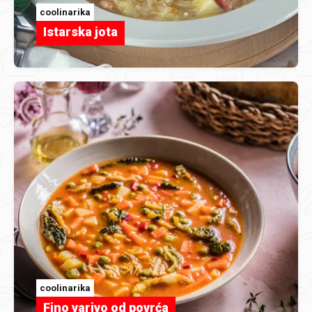
coolinarika
Istarska jota
coolinarika
Fino varivo od povrća