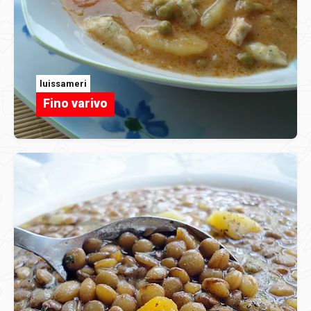
luissameri
Fino varivo