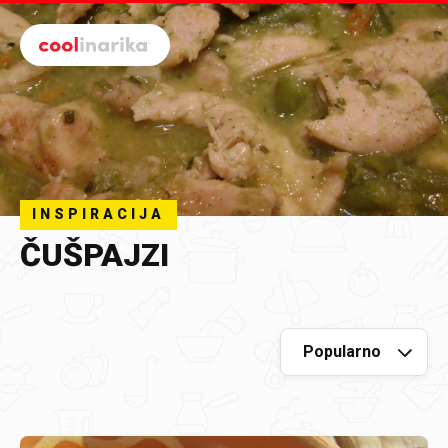
Preskoči na glavni sadržaj
INSPIRACIJA
ČUŠPAJZI