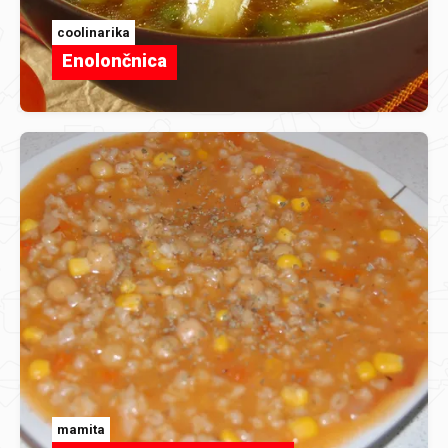
coolinarika
Enolončnica
mamita