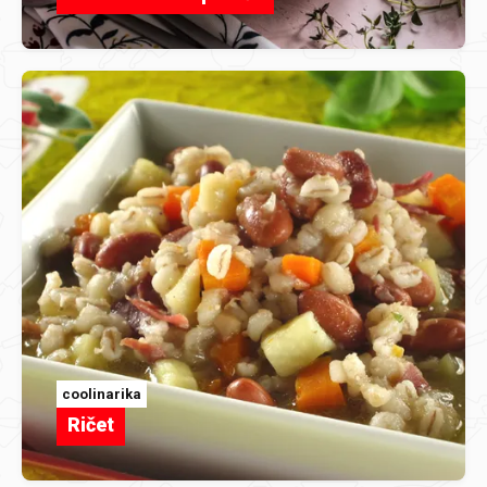
coolinarika
Ričet