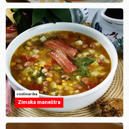
coolinarika
Zimska maneštra