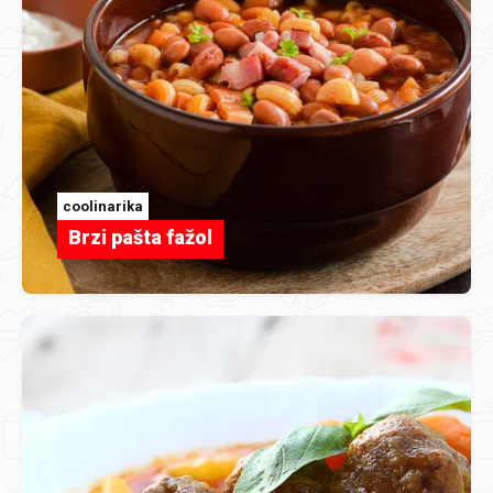
coolinarika
Brzi pašta fažol