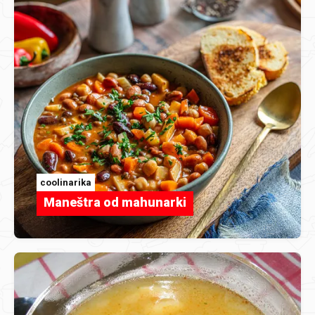
coolinarika
Maneštra od mahunarki