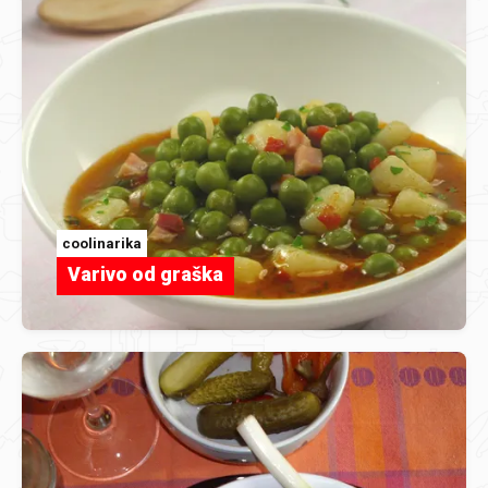
coolinarika
Varivo od graška