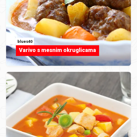
blues40
Varivo s mesnim okruglicama