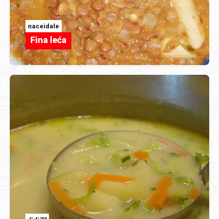
naceidale
Fina leća