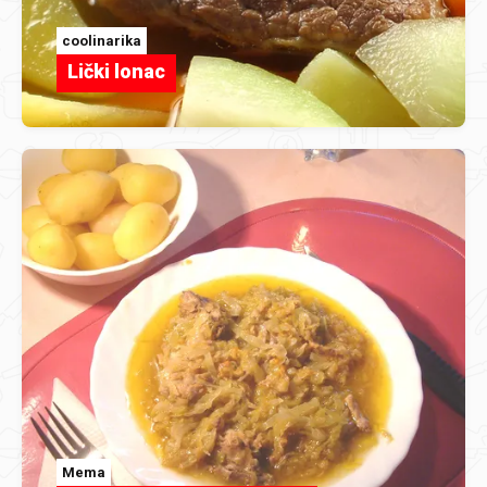
coolinarika
Lički lonac
Mema