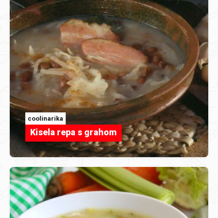
coolinarika
Kisela repa s grahom