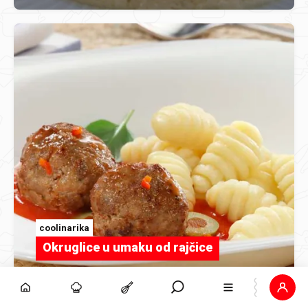
coolinarika
Okruglice u umaku od rajčice