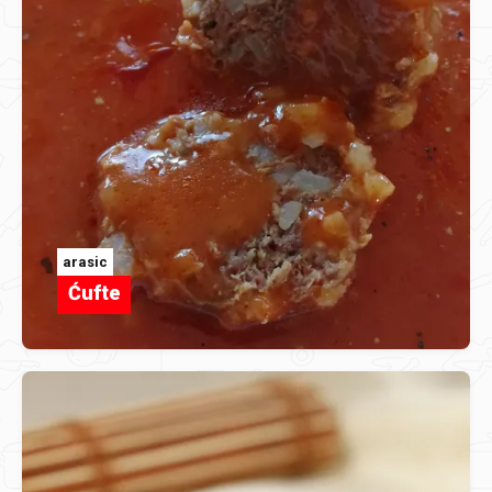
arasic
Ćufte