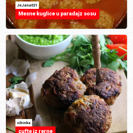
JeJana021
Mesne kuglice u paradajz sosu
sibinka
cufte iz rerne