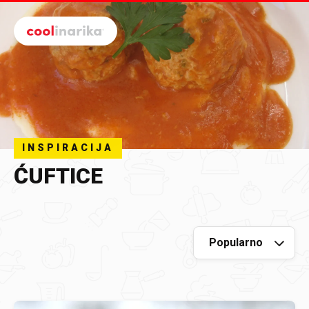
Preskoči na glavni sadržaj
INSPIRACIJA
ĆUFTICE