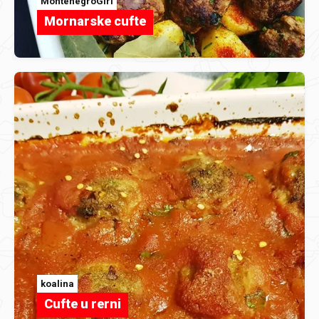
MontenegroGirl
Mornarske cufte
koalina
Cufte u rerni