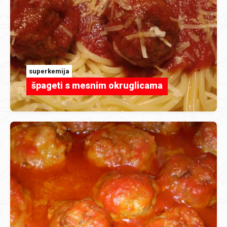
superkemija
špageti s mesnim okruglicama