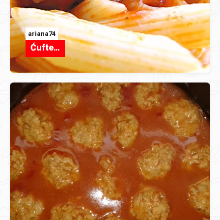
ariana74
Ćufte…