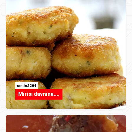
smile2204
Mirisi davnina....