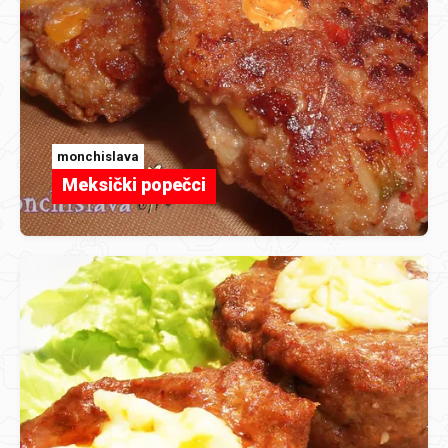
monchislava
Meksički popečci