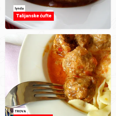
lynda
Talijanske ćufte
TROVA