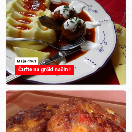
Maja-1961
Čufte na grčki način !