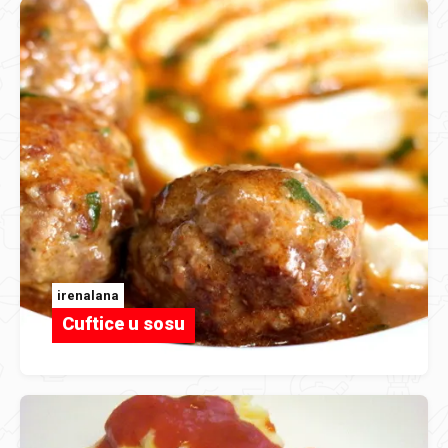
irenalana
Cuftice u sosu