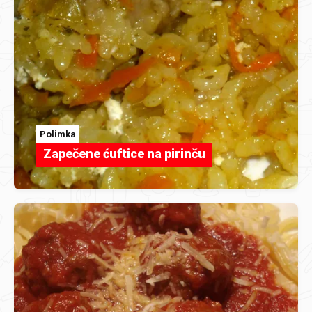
Polimka
Zapečene ćuftice na pirinču