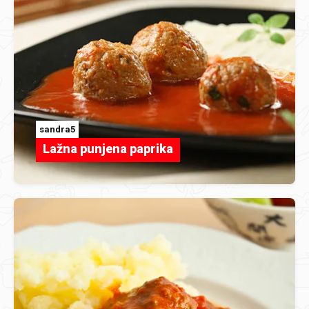
sandra5
Lažna punjena paprika