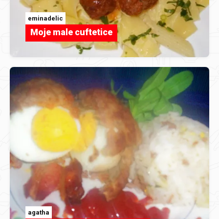
eminadelic
Moje male cuftetice
agatha