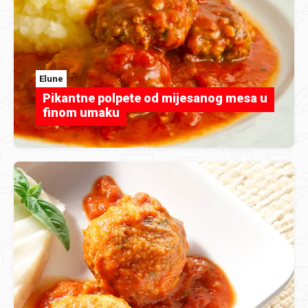
Elune
Pikantne polpete od mijesanog mesa u
finom umaku