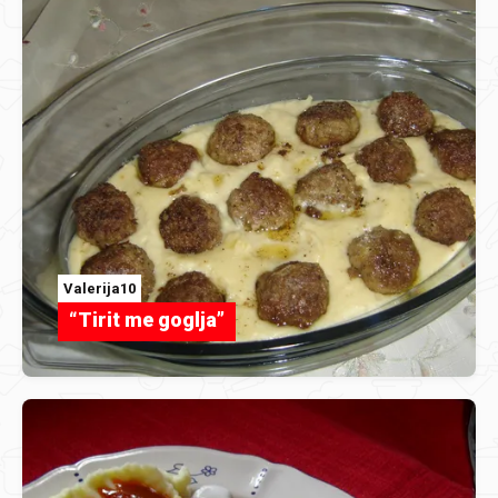
Valerija10
“Tirit me goglja”