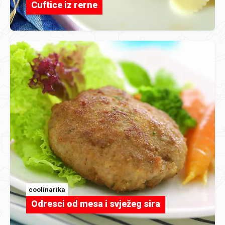
Cuftice iz rerne
coolinarika
Odresci od mesa i svježeg sira