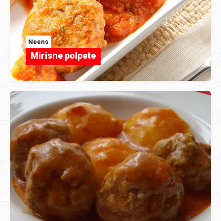
Neens
Mirisne polpete