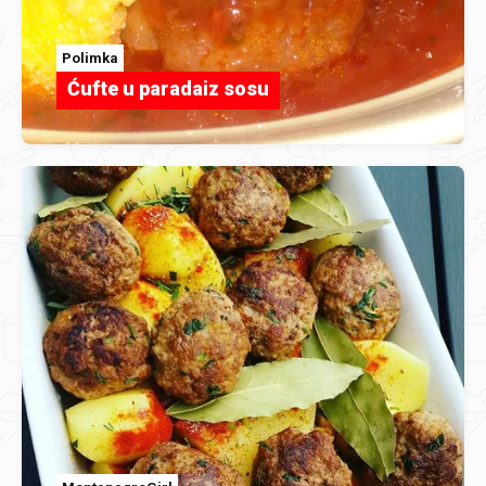
Polimka
Ćufte u paradaiz sosu