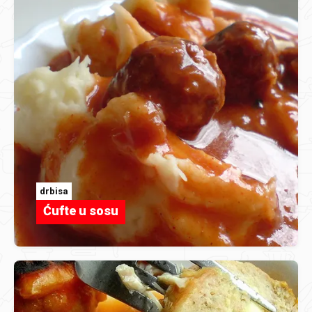
drbisa
Ćufte u sosu