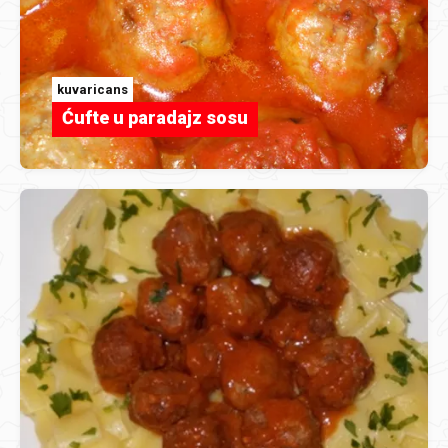
kuvaricans
Ćufte u paradajz sosu