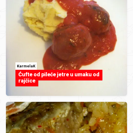
KarmelaK
Ćufte od pileće jetre u umaku od
rajčice