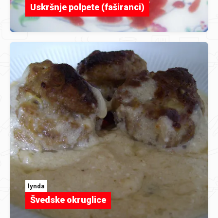
Uskršnje polpete (faširanci)
lynda
Švedske okruglice