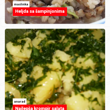
maslinka
Heljda sa šampinjonima
anarad
Najlepša krompir salata