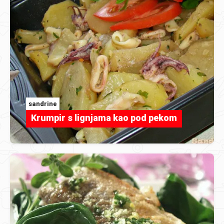
sandrine
Krumpir s lignjama kao pod pekom