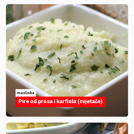
maslinka
Pire od prosa i karfiola (cvjetače)