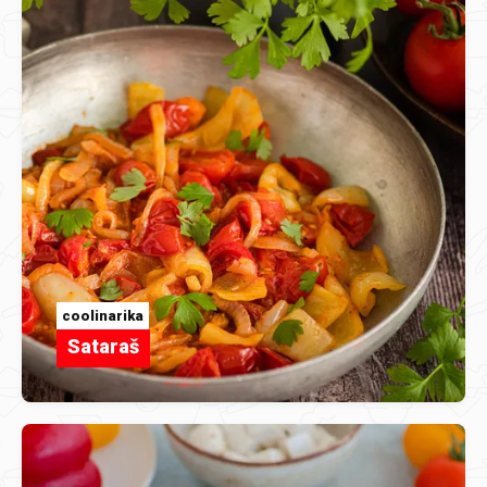
coolinarika
Sataraš