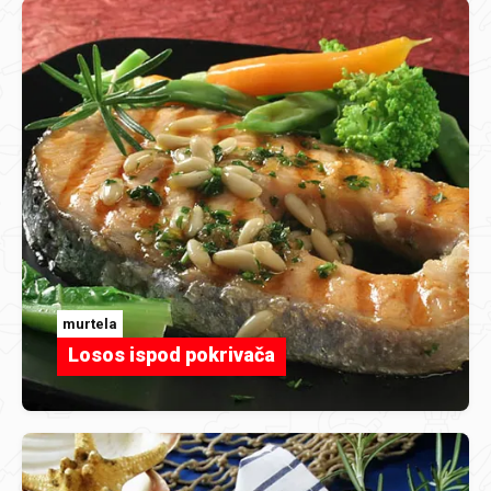
murtela
Losos ispod pokrivača