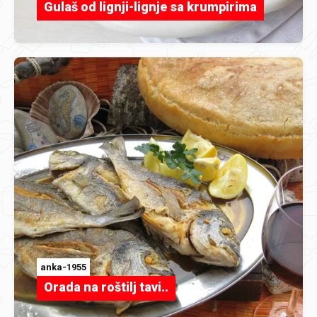
Gulaš od lignji-lignje sa krumpirima
anka-1955
Orada na roštilj tavi..