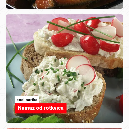
coolinarika
Namaz od rotkvica