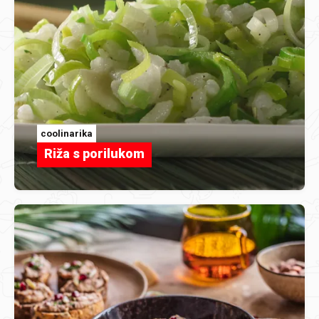
coolinarika
Riža s porilukom