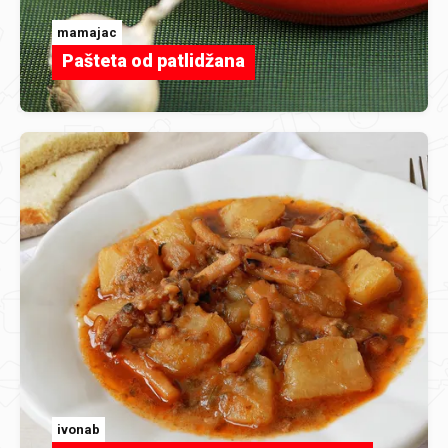
mamajac
Pašteta od patlidžana
ivonab