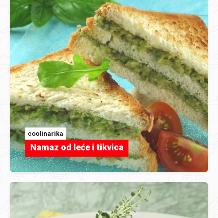
coolinarika
Namaz od leće i tikvica