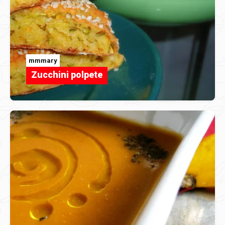
mmmary
Zucchini polpete