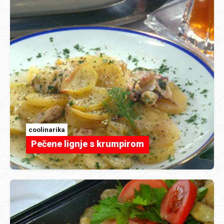
coolinarika
Pečene lignje s krumpirom