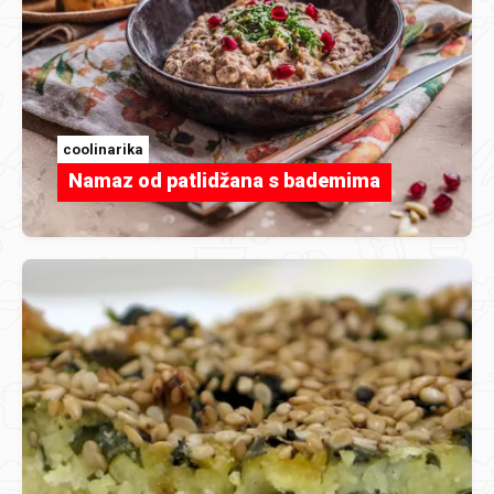
coolinarika
Namaz od patlidžana s bademima