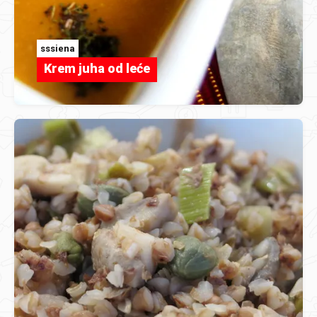
sssiena
Krem juha od leće