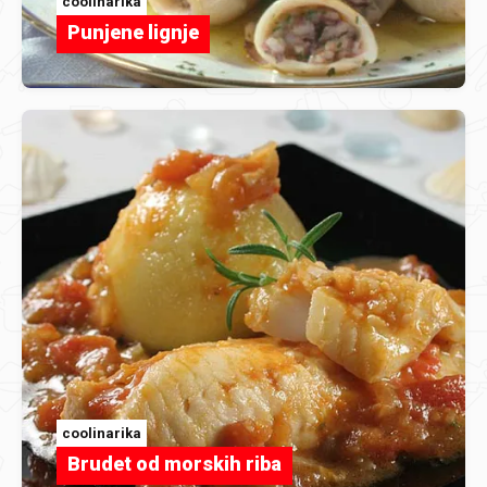
coolinarika
Punjene lignje
coolinarika
Brudet od morskih riba