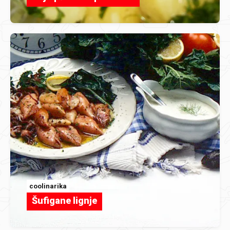
coolinarika
Šufigane lignje