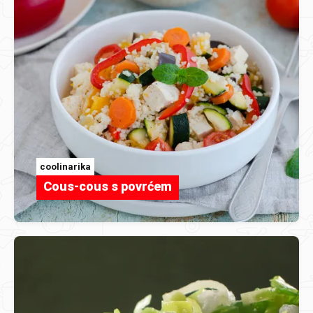
coolinarika
Cous-cous s povrćem