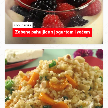
coolinarika
Zobene pahuljice s jogurtom i voćem